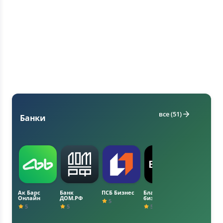
все (51)
Банки
Ак Барс
Банк
ПСБ Бизнес
Бланк для
Дальневосто
Онлайн
ДОМ.РФ
бизнеса
чный банк
5
5
5
5
5