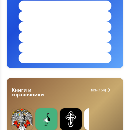
Авто-навигация (1)
Велонавигация (1)
Офлайн-карты (1)
Пешая навигация (1)
Радары и камеры (1)
Транспорт онлайн (1)
Книги и
все (154)
справочники