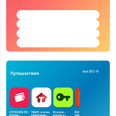
Купоны и кэшбэк (1)
Маркетплейсы (1)
Продукты (1)
Электроника (1)
все (87)
Путешествия
СУТОЧНО.РУ:
ТВИЛ: отели,
Отелло－
RUSSPASS:
Grandtrain
отели,
квартиры,
отели и
туры, места,