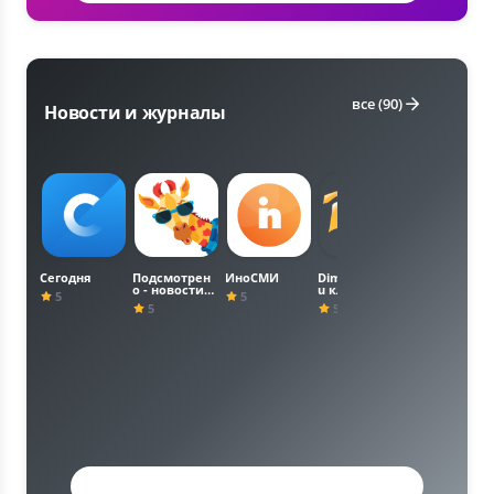
все (90)
Новости и журналы
Сегодня
Подсмотрен
ИноСМИ
DimonVideo.r
МИД России
о - новости
u клиент
5
5
5
города
5
5
Агрегаторы (33)