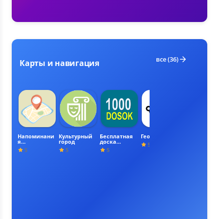
все (36)
Карты и навигация
Напоминани
Культурный
Бесплатная
Геофиксатор
EnglisDictiona
я
город
доска
ry
5
местополож
обьявлений.
5
5
5
5
ения
Ваши доски.