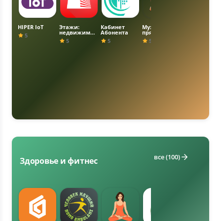
HIPER IoT
Этажи:
Кабинет
Муж на Час
Телематика.
недвижимос
Абонента
прямо
Умный дом
5
ть, ипотека
сейчас
5
5
5
5
все (100)
Здоровье и фитнес