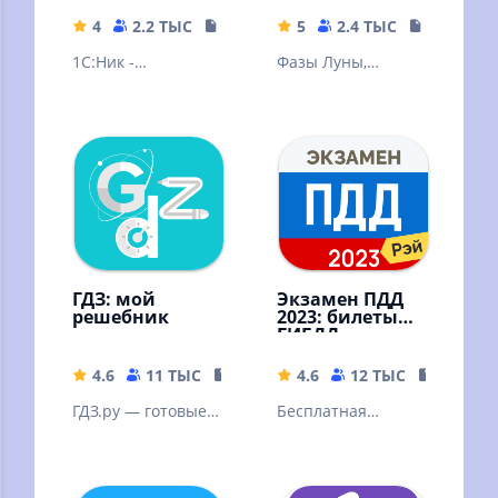
4
2.2 ТЫС
49.31 MB
5
2.4 ТЫС
13.96 MB
1С:Ник -
Фазы Луны,
мобильное
положение
приложение от
небесных тел и
Учебного Центра
звезд, затмения
№1 Фирмы "1С"
Луны и Солнца
ГДЗ: мой
Экзамен ПДД
решебник
2023: билеты
ГИБДД
4.6
11 ТЫС
15.56 MB
4.6
12 ТЫС
42.85 M
ГДЗ.ру — готовые
Бесплатная
домашние задания
подготовка к
экзамену по
официальным