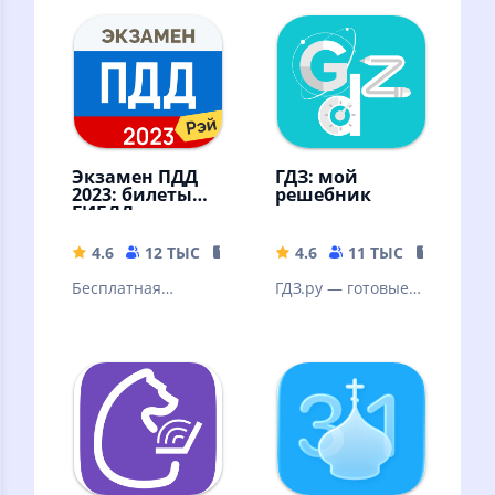
Экзамен ПДД
ГДЗ: мой
2023: билеты
решебник
ГИБДД
4.6
12 ТЫС
42.85 MB
4.6
11 ТЫС
15.56 M
Бесплатная
ГДЗ.ру — готовые
подготовка к
домашние задания
экзамену по
официальным
билетам ГИБДД
ПДД 2022, 2023