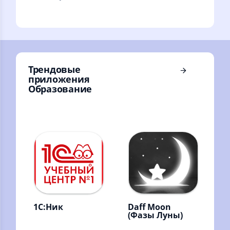
положение
мобильное
небесных тел и
приложение от
звезд, затмения
Учебного Центра
Луны и Солнца
№1 Фирмы "1С"
Трендовые
приложения
Образование
1С:Ник
Daff Moon
(Фазы Луны)