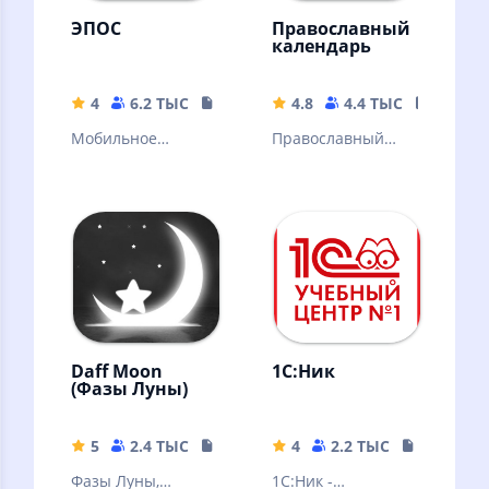
ЭПОС
Православный
календарь
4
6.2 ТЫС
31.87 MB
4.8
4.4 ТЫС
152.94
Мобильное
Православный
приложение
календарь, Библия,
«ЭПОС»
молитвослов
Daff Moon
1С:Ник
(Фазы Луны)
5
2.4 ТЫС
13.96 MB
4
2.2 ТЫС
49.31 MB
Фазы Луны,
1С:Ник -