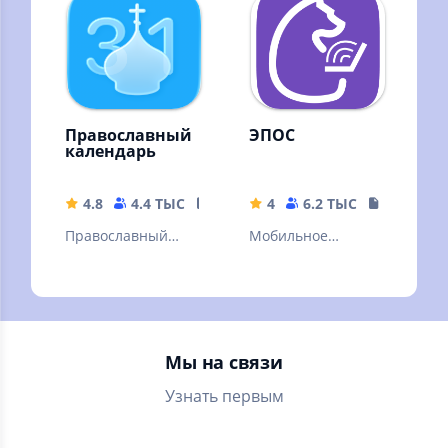
билетам ГИБДД
ПДД 2022, 2023
Православный
ЭПОС
календарь
4.8
4.4 ТЫС
152.94 MB
4
6.2 ТЫС
31.87 MB
Православный
Мобильное
календарь, Библия,
приложение
молитвослов
«ЭПОС»
Мы на связи
Узнать первым