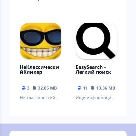
НеКлассически
EasySearch -
йКликер
Легкий поиск
3
32.05 MB
11
13.36 MB
Не классический
Ищи информацию
кликер с
быстро и легко!
пасхалками и
секретами