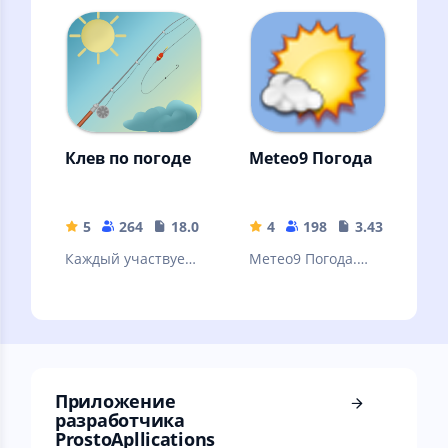
ваш личный
помощник
местного прогноза
погоды
Клев по погоде
Meteo9 Погода
5
264
18.08 MB
4
198
3.43 MB
Каждый участвует
Метео9 Погода.
в том, что бы
Точная погода на
узнать правду Как
10 дней в России и
клюет рыба
мире.
Приложение
разработчика
ProstoApllications