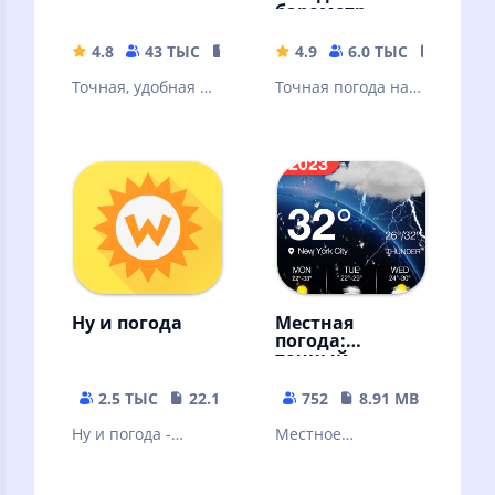
барометр
4.8
43 ТЫС
54.35 MB
4.9
6.0 ТЫС
25.64 
Точная, удобная и
Точная погода на
очень красивая
экране телефона,
погода для Android
метеостанция и
барометр,
виджеты и
давление
Ну и погода
Местная
погода:
точный
прогноз
погоды —
2.5 ТЫС
22.11 MB
752
8.91 MB
радар и
виджет
Ну и погода -
Местное
погода на каждый
приложение
день!
прогноза погоды,