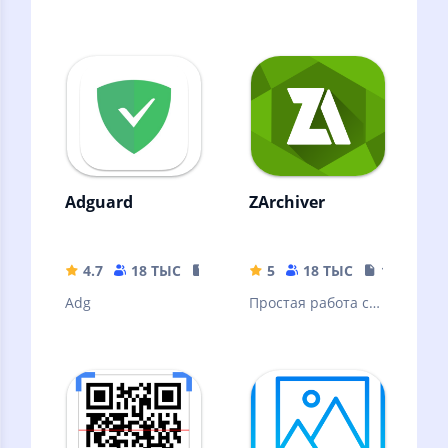
Adguard
ZArchiver
4.7
18 ТЫС
35.63 MB
5
18 ТЫС
10.32 MB
Adg
Простая работа с
архивами и
файлами