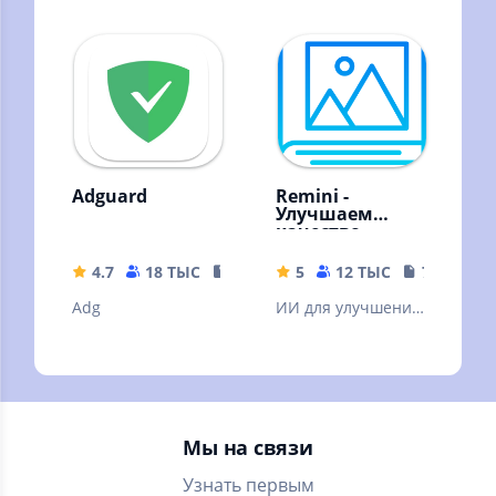
время, через
Приготовление
интервал, согласно
домашних
вашему графику
алкогольных
напитков.
Adguard
Remini -
Улучшаем
качество
картинок!
4.7
18 ТЫС
35.63 MB
5
12 ТЫС
79.19 MB
Adg
ИИ для улучшения
качества вашей
картинки. ❗Читать
описание.
Мы на связи
Узнать первым