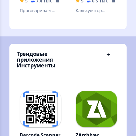
5
7.4 ТЫС
17.71 MB
5
6.5 ТЫС
9.31 MB
Проговаривает
Калькулятор
голосом текущее
самогонщика.
время, через
Приготовление
интервал, согласно
домашних
вашему графику
алкогольных
напитков.
Трендовые
приложения
Инструменты
Barcode Scanner
ZArchiver