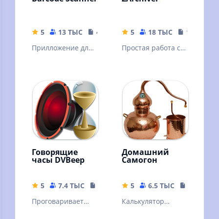
5
13 ТЫС
4.04 MB
5
18 ТЫС
10.32 MB
Прилложение для
Простая работа с
сканирования
архивами и
штрих кодов
файлами
Говорящие
Домашний
часы DVBeep
Самогон
5
7.4 ТЫС
17.71 MB
5
6.5 ТЫС
9.31 MB
Проговаривает
Калькулятор
голосом текущее
самогонщика.