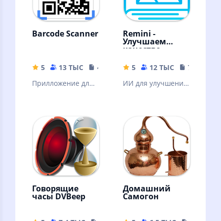
Barcode Scanner
Remini -
Улучшаем
качество
картинок!
5
13 ТЫС
4.04 MB
5
12 ТЫС
79.19 MB
Прилложение для
ИИ для улучшения
сканирования
качества вашей
штрих кодов
картинки. ❗Читать
описание.
Говорящие
Домашний
часы DVBeep
Самогон