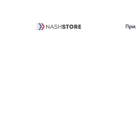
NashStore
Рекомендательные системы
При
Политика приватности
Соглашение