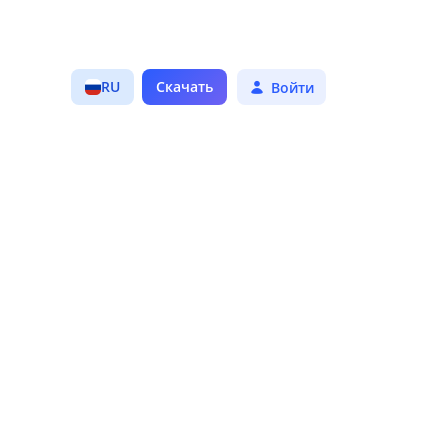
ии о предлагаемом к скачиванию
изображения, текст с описанием
формацию о Разработчике.
RU
Скачать
Войти
льзователя на Платформе,
ацию о нём самом, сведения о его
жений.
аммное приложение NashStore,
ателем и Разработчиком.
енностью «Цифровые платформы»
 оператором Платформы.
нно-цифровых символов,
страции в Магазине в целях
я к сервису исключительно для
едпринимательской деятельности.
учить или получившее в