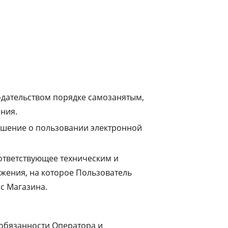
ина.
аемое Пользователям на законных
ию из Магазина на Устройство
оступа к сервисам Магазина.
ый предприниматель, или гражданин,
дательством порядке самозанятым,
ния.
ашение о пользовании электронной
оответствующее техническим и
жения, на которое Пользователь
с Магазина.
обязанности Оператора и