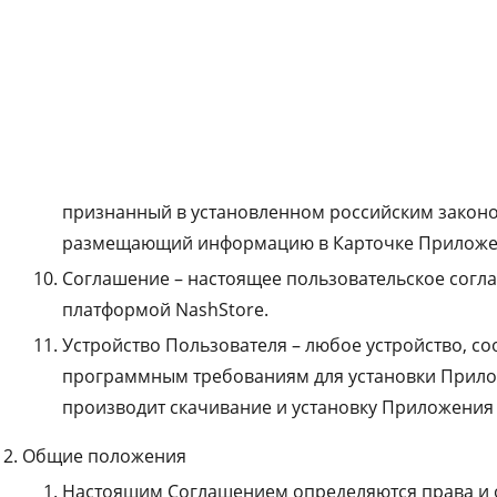
установленном порядке доступ к сервисам Магаз
Приложение – электронное приложение, предлаг
основаниях к продаже или бесплатному скачиван
Пользователя;
Регистрация – первичный ввод информации для д
Разработчик – юридическое лицо, индивидуальн
признанный в установленном российским законо
размещающий информацию в Карточке Приложе
Соглашение – настоящее пользовательское согл
платформой NashStore.
Устройство Пользователя – любое устройство, с
программным требованиям для установки Прило
производит скачивание и установку Приложения 
Общие положения
Настоящим Соглашением определяются права и 