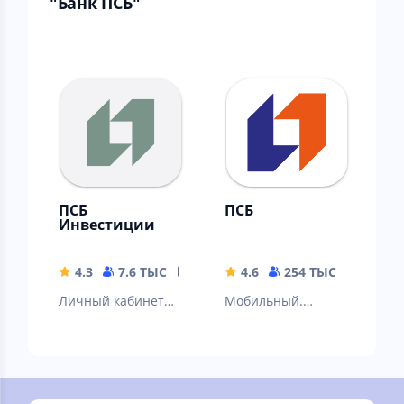
"Банк ПСБ"
ПСБ
ПСБ
Инвестиции
4.3
7.6 ТЫС
114.88 MB
4.6
254 ТЫС
193 M
Личный кабинет
Мобильный.
инвестора
Удобный. Сделан с
любовью