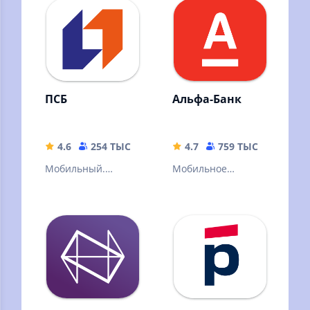
на экране
смартфона!
ПСБ
Альфа-Банк
4.6
254 ТЫС
193 MB
4.7
759 ТЫС
209.23
Мобильный.
Мобильное
Удобный. Сделан с
приложение
любовью
Альфа-Банка