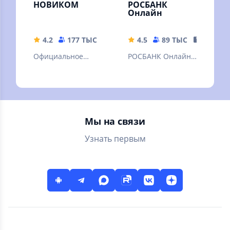
НОВИКОМ
РОСБАНК
Онлайн
4.2
177 ТЫС
139.25 MB
4.5
89 ТЫС
115.62 
Официальное
РОСБАНК Онлайн –
приложение Банка
это новое
Новиком для
мобильное
платежей,
приложение
переводов и
Росбанка для
личных финансов
физических лиц.
Мы на связи
Узнать первым