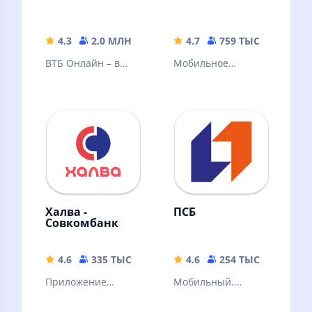
4.3
2.0 МЛН
185.53 MB
4.7
759 ТЫС
209.23
ВТБ Онлайн – в
Мобильное
лидерах среди
приложение
онлайн-банков по
Альфа-Банка
версии Markswebb
Халва -
ПСБ
Совкомбанк
4.6
335 ТЫС
231.62 MB
4.6
254 ТЫС
193 M
Приложение
Мобильный.
«Халва –
Удобный. Сделан с