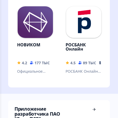
Совкомбанк» — это
любовью
банковский офис
на экране
смартфона!
НОВИКОМ
РОСБАНК
Онлайн
4.2
177 ТЫС
139.25 MB
4.5
89 ТЫС
115.62 
Официальное
РОСБАНК Онлайн –
приложение Банка
это новое
Новиком для
мобильное
платежей,
приложение
переводов и
Росбанка для
личных финансов
физических лиц.
Приложение
разработчика ПАО