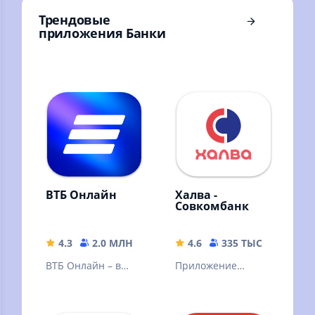
Трендовые
приложения Банки
ВТБ Онлайн
Халва -
Совкомбанк
4.3
2.0 МЛН
185.53 MB
4.6
335 ТЫС
231.62
ВТБ Онлайн – в
Приложение
лидерах среди
«Халва –
онлайн-банков по
Совкомбанк» — это
версии Markswebb
банковский офис