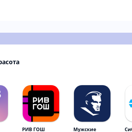
расота
РИВ ГОШ
Мужские
Си