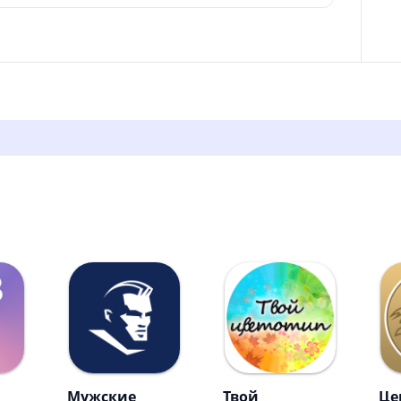
Мужские
Твой
Це