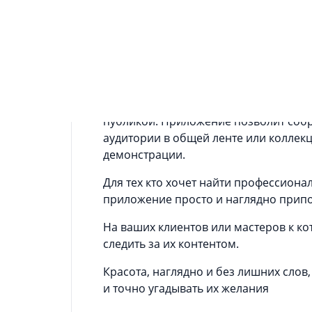
Информация о приложении
Красота - каталоги лучших мастеров
Находите мастеров, создавайте портф
пользователями.
Красота это инструмент-социальная с
публикой. Приложение позволит собр
аудитории в общей ленте или коллек
демонстрации.
Для тех кто хочет найти профессионал
приложение просто и наглядно припод
На ваших клиентов или мастеров к к
следить за их контентом.
Красота, наглядно и без лишних слов
и точно угадывать их желания