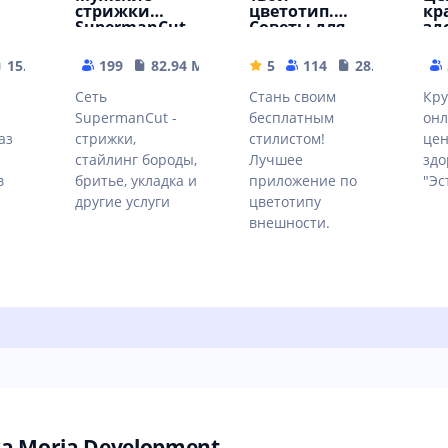
стрижки
цветотип.
кр
SupermanCut
Советы для
зд
всех
"Э
15.07 MB
199
82.94 MB
5
114
28.54 MB
Сеть
Стань своим
Кру
SupermanCut -
бесплатным
онл
аз
стрижки,
стилистом!
цен
стайлинг бороды,
Лучшее
здо
в
бритье, укладка и
приложение по
"Эс
другие услуги
цветотипу
внешности.
 Moria Development