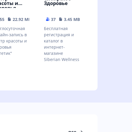
асоты и
Здоровье
оровья
стетик"
55
22.92 MB
37
3.45 MB
глосуточная
Бесплатная
айн-запись в
регистрация и
тр красоты и
каталог в
ровья
интернет-
тетик"
магазине
Siberian Wellness