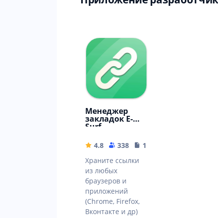
Менеджер
закладок E-
Surf
4.8
338
14.24 MB
Храните ссылки
из любых
браузеров и
приложений
(Chrome, Firefox,
Вконтакте и др)