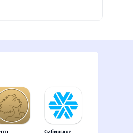
нтр
Сибирское