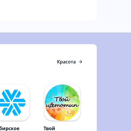
Красота
бирское
Твой