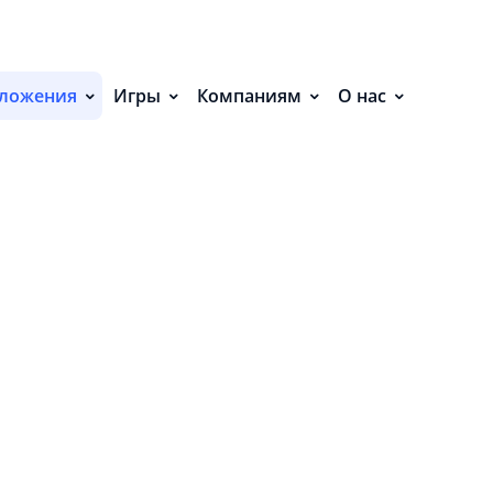
С
НИЯ (2)
П
ложения
Игры
Компаниям
О нас
С
Р
Р
СВ
Р
О
П
П
В
О
З
И