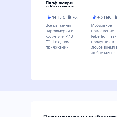
Парфюмерия
и Косметика
14 ТЫС
76.98 MB
4.6 ТЫС
Все магазины
Мобильное
парфюмерии и
приложение
косметики РИВ
Faberlic — зак
ГОШ в одном
продукции в
приложении!
любое время 
любом месте!
Приложение разработчика