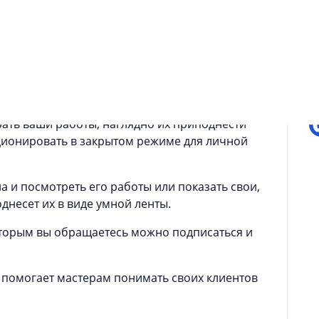
П
олио, делитесь контентом с другими
еть для людей которым есть чем поделиться с
ать ваши работы, наглядно их приподнести
ционировать в закрытом режиме для личной
а и посмотреть его работы или показать свои,
несет их в виде умной ленты.
оторым вы обращаетесь можно подписаться и
, помогает мастерам понимать своих клиентов