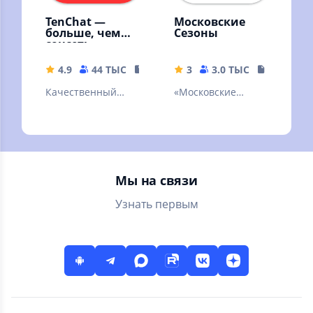
TenChat —
Московские
больше, чем
Сезоны
соцсеть
4.9
44 ТЫС
118.39 MB
3
3.0 ТЫС
151.64 M
Качественный
«Московские
контент,
сезоны» — афиша
мессенджер,
главных событий
знакомства с
столицы!
профи
Мы на связи
Узнать первым