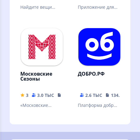
Найдите вещи
Приложение для
которые отдают
проверки счета и
даром в Вашем
передачи
городе и
показаний
поделитесь
своими!
Московские
ДОБРО.РФ
Сезоны
3
3.0 ТЫС
151.64 MB
2.6 ТЫС
134.4 MB
«Московские
Платформа добрых
сезоны» — афиша
дел
главных событий
столицы!