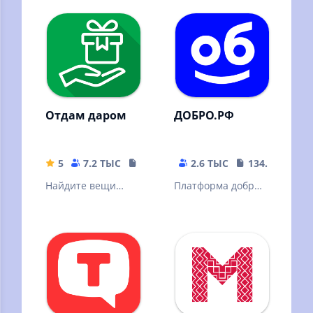
показаний
Отдам даром
ДОБРО.РФ
5
7.2 ТЫС
48.26 MB
2.6 ТЫС
134.4 MB
Найдите вещи
Платформа добрых
которые отдают
дел
даром в Вашем
городе и
поделитесь
своими!