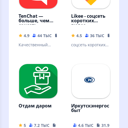
TenChat —
Likee - соцсеть
больше, чем
коротких
соцсеть
видео
4.9
44 ТЫС
118.39 MB
4.5
36 ТЫС
91.03 M
Качественный
соцсеть коротких
контент,
видео
мессенджер,
знакомства с
профи
Отдам даром
Иркутскэнергос
быт
5
7.2 ТЫС
48.26 MB
4.6 ТЫС
31.92 MB