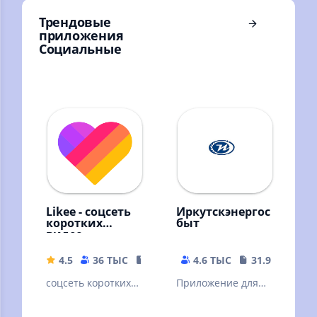
Трендовые
приложения
Социальные
Likee - соцсеть
Иркутскэнергос
коротких
быт
видео
4.5
36 ТЫС
91.03 MB
4.6 ТЫС
31.92 MB
соцсеть коротких
Приложение для
видео
проверки счета и
передачи