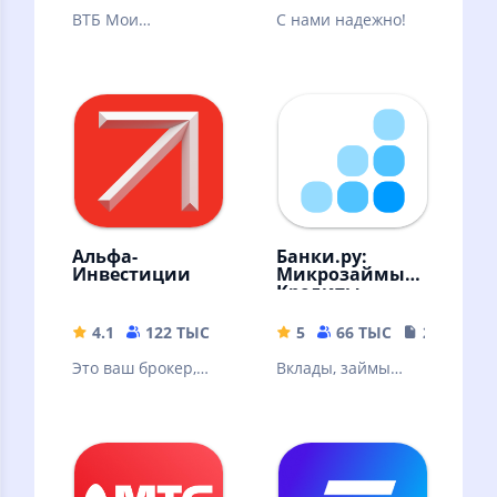
ВТБ Мои
С нами надежно!
Инвестиции —
ваш личный
помощник по
торговле на бирже
в смартфоне
Альфа-
Банки.ру:
Инвестиции
Микрозаймы,
Кредиты
4.1
122 ТЫС
146.91 MB
5
66 ТЫС
22.19 MB
Это ваш брокер,
Вклады, займы
где можно онлайн
онлайн, кредиты,
купить акции,
кредитные карты,
облигации, ЦФА,
ипотека. Курсы
фонды, валюту
валют