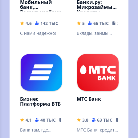
Мобильный
Банки.ру:
банк,
Микрозаймы,
Россельхозбанк
Кредиты
4.6
142 ТЫС
64.98 MB
5
66 ТЫС
22.19 MB
С нами надежно!
Вклады, займы
онлайн, кредиты,
кредитные карты,
ипотека. Курсы
валют
Бизнес
МТС Банк
Платформа ВТБ
4.1
40 ТЫС
334.92 MB
3.8
63 ТЫС
151.83 
Банк там, где
МТС Банк: кредит,
удобно вашему
банковские услуги