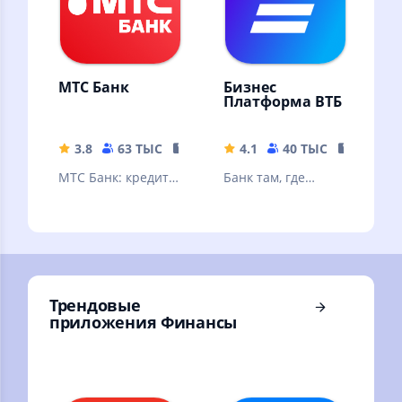
МТС Банк
Бизнес
Платформа ВТБ
3.8
63 ТЫС
151.83 MB
4.1
40 ТЫС
334.92 
МТС Банк: кредит,
Банк там, где
банковские услуги
удобно вашему
и карты, вклады,
делу
быстрые платежи,
переводы.
Трендовые
приложения Финансы