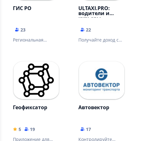
ГИС РО
ULTAXI.PRO:
водители и
курьеры
23
22
Региональная
Получайте доход с
геоинформационная
ULTAXI работая
система Ростовской
водителем или
области
курьером
Геофиксатор
Автовектор
5
19
17
Приложение для
Контролируйте