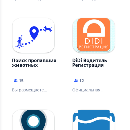
работы с спутниковой
события ТС
геодезической
(движение, стоянка,
аппаратурой ГЕОТИК
заправка, слив и т.д.)
Поиск пропавших
DiDi Водитель -
животных
Регистрация
15
12
Вы размещаете
Официальная
анкету вашего
регистрация
питомца, волонтеры
водителем такси в
его пытаются найти
DiDi. Самостоятельное
подключение.