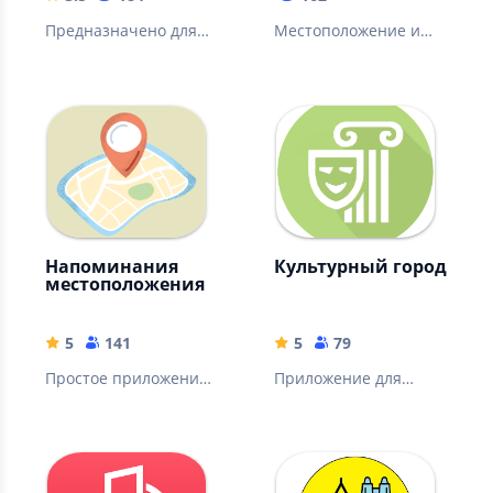
Предназначено для
Местоположение и
записи ваших
геолокация по номеру
передвижений на
телефона для
автомобиле, на
нахождения и
велосипеде, пешком
отслеживания.
Напоминания
Культурный город
местоположения
5
141
5
79
Простое приложение
Приложение для
для напоминания о
навигации по
местоположении.
объектам культуры и
архитектуры