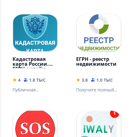
публичная
интернета для всех.
кадастровая карта
Карты охотничьих
России. Информация
угодий РФ - по
из Росреестр (ЕГРН)
подписке.
Кадастровая
ЕГРН - реестр
карта России.
недвижимости
ЕГРН онлайн
4
1.8 ТЫС
3.8
1.0 ТЫС
Публичная
Получите полный
кадастровая карта
отчет об объекте
России. Проверка и
недвижимости онлайн
оплата
имущественного
налога