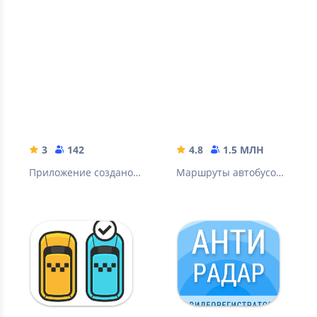
Quadmaps
2ГИС: карты,
маршруты для
навигатор,
квадроциклов
транспорт, места
3
142
4.8
1.5 МЛН
Приложение создано
Маршруты автобусов
специально для
и другого транспорта.
любителей
Метро. Пробки.
бездорожья всего
Камеры. Онлайн и
мира
офлайн