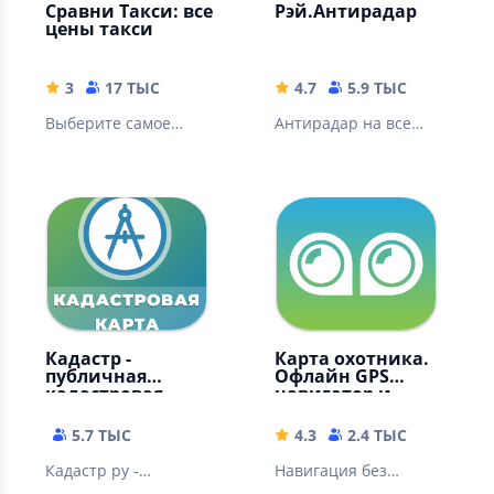
Сравни Такси: все
Рэй.Антирадар
цены такси
3
17 ТЫС
4.7
5.9 ТЫС
Выберите самое
Антирадар на все
дешевое такси
камеры и видео
регистратор для
поездок на авто без
штрафов
Кадастр -
Карта охотника.
публичная
Офлайн GPS
кадастровая
навигатор и
карта РФ
геотрекер
5.7 ТЫС
4.3
2.4 ТЫС
Кадастр ру -
Навигация без