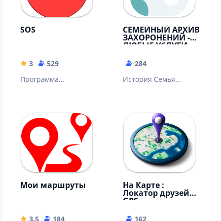
SOS
СЕМЕЙНЫЙ АРХИВ
ЗАХОРОНЕНИЙ -
ЛЮБЫЕ УСЛУГИ
ОНЛАЙН!
3
529
284
Программа
История Семья
предназначена для
Память Уборка на
быстрой отправки
кладбище Могилы
СМС и сообщения на
знаменитостей Поиск
электронную по
захоронений
Мои маршруты
На Карте :
Локатор друзей
GPS
3.5
184
162