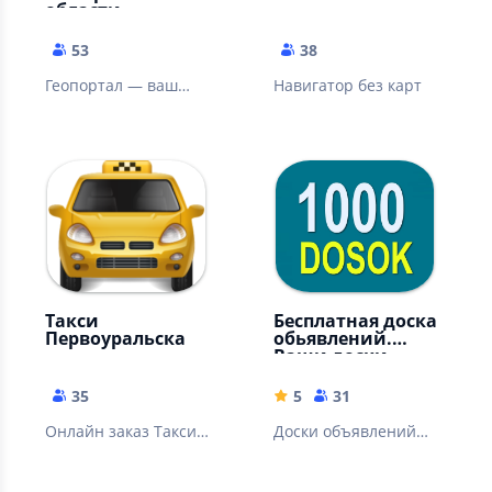
области
53
38
Геопортал — ваш
Навигатор без карт
персональный доступ
к цифровым картам
территории региона
Такси
Бесплатная доска
Первоуральска
обьявлений.
Ваши доски.
35
5
31
Онлайн заказ Такси
Доски объявлений
Первоуральска
1000dosok.ru