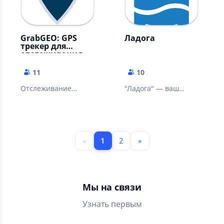
GrabGEO: GPS
Ладога
трекер для
отслеживания
11
10
Отслеживание
"Ладога" — ваш
местоположения
удобный помощник
пользователей по GPS
для поездок по
Ленинградской
области.
«
1
2
»
Мы на связи
Узнать первым