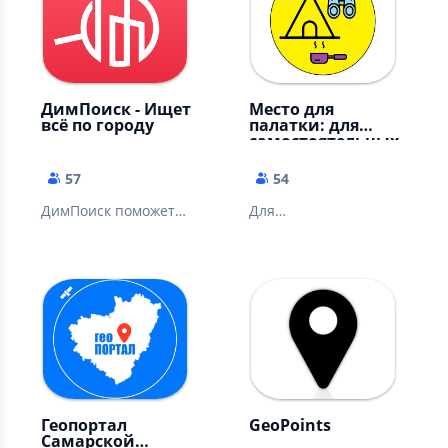
ДимПоиск - Ищет
Место для
всё по городу
палатки: для
самостоятельных
путешествий
57
54
ДимПоиск поможет
Для
найти фирму,
путешественников,
специалиста и услугу.
туристов и любителей
отдыха с палаткой
Геопортал
GeoPoints
Самарской