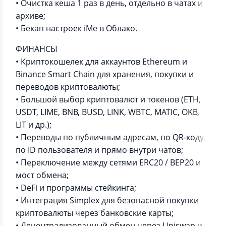
• Очистка кеша 1 раз в день, отдельно в чатах и
архиве;
• Бекап настроек iMe в Облако.
ФИНАНСЫ
• Криптокошелек для аккаунтов Ethereum и
Binance Smart Chain для хранения, покупки и
переводов криптовалюты;
• Большой выбор криптовалют и токенов (ETH,
USDT, LIME, BNB, BUSD, LINK, WBTC, MATIC, OKB,
LIT и др.);
• Переводы по публичным адресам, по QR-коду,
по ID пользователя и прямо внутри чатов;
• Переключение между сетями ERC20 / BEP20 и
мост обмена;
• DeFi и программы стейкинга;
• Интеграция Simplex для безопасной покупки
криптовалюты через банковские карты;
• Децентрализованный обмен через Uniswap и