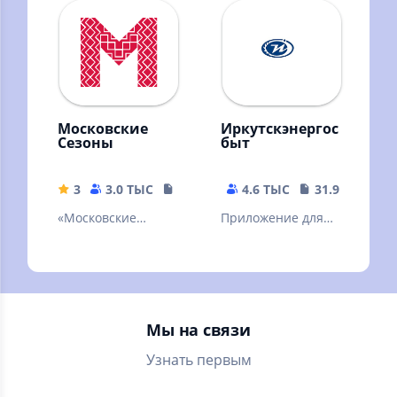
поделитесь
своими!
Московские
Иркутскэнергос
Сезоны
быт
3
3.0 ТЫС
151.64 MB
4.6 ТЫС
31.92 MB
«Московские
Приложение для
сезоны» — афиша
проверки счета и
главных событий
передачи
столицы!
показаний
Мы на связи
Узнать первым