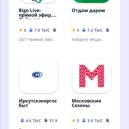
Bigo Live–
Отдам даром
прямой эфир,
Лайвчат
5
7.8 ТЫС
85.96 MB
5
7.2 ТЫС
48.26 MB
24/7 прямой эфир,
Найдите вещи
видеочат, 400 млн
которые отдают
человек!
даром в Вашем
городе и
поделитесь
своими!
Иркутскэнергос
Московские
быт
Сезоны
4.6 ТЫС
31.92 MB
3
3.0 ТЫС
151.64 M