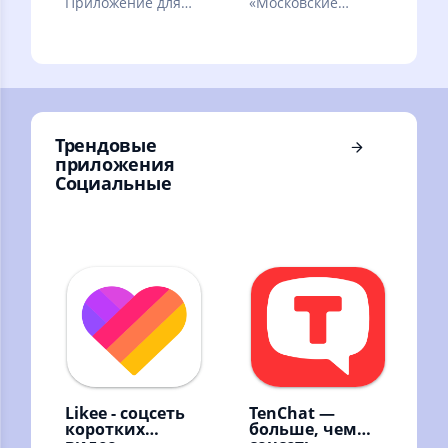
Приложение для
«Московские
проверки счета и
сезоны» — афиша
передачи
главных событий
показаний
столицы!
Трендовые
приложения
Социальные
Likee - соцсеть
TenChat —
коротких
больше, чем
видео
соцсеть