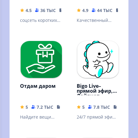
4.5
36 ТЫС
91.03 MB
4.9
44 ТЫС
118.39 
соцсеть коротких
Качественный
видео
контент,
мессенджер,
знакомства с
профи
Отдам даром
Bigo Live–
прямой эфир,
Лайвчат
5
7.2 ТЫС
48.26 MB
5
7.8 ТЫС
85.96 MB
Найдите вещи
24/7 прямой эфир,
которые отдают
видеочат, 400 млн
даром в Вашем
человек!
городе и