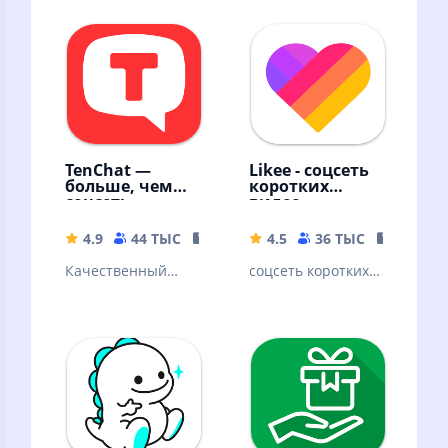
TenChat —
Likee - соцсеть
больше, чем
коротких
соцсеть
видео
4.9
44 ТЫС
118.39 MB
4.5
36 ТЫС
91.03 M
Качественный
соцсеть коротких
контент,
видео
мессенджер,
знакомства с
профи