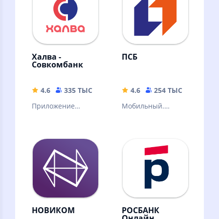
Халва -
ПСБ
Совкомбанк
4.6
335 ТЫС
231.62 MB
4.6
254 ТЫС
193 M
Приложение
Мобильный.
«Халва –
Удобный. Сделан с
Совкомбанк» — это
любовью
банковский офис
на экране
смартфона!
НОВИКОМ
РОСБАНК
Онлайн