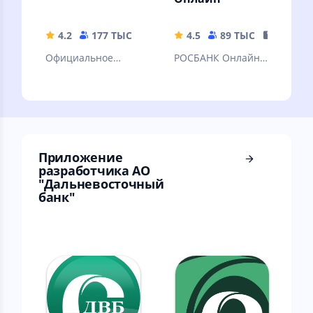
4.2
177 ТЫС
139.25 MB
4.5
89 ТЫС
115.62 
Официальное
РОСБАНК Онлайн –
приложение Банка
это новое
Новиком для
мобильное
платежей,
приложение
переводов и
Росбанка для
личных финансов
физических лиц.
Приложение
разработчика АО
"Дальневосточный
банк"