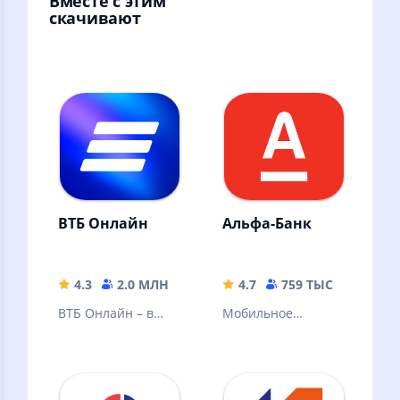
Вместе с этим
скачивают
ВТБ Онлайн
Альфа-Банк
4.3
2.0 МЛН
185.53 MB
4.7
759 ТЫС
209.23
ВТБ Онлайн – в
Мобильное
лидерах среди
приложение
онлайн-банков по
Альфа-Банка
версии Markswebb