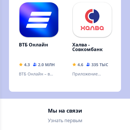
ВТБ Онлайн
Халва -
Совкомбанк
4.3
2.0 МЛН
185.53 MB
4.6
335 ТЫС
231.62
ВТБ Онлайн – в
Приложение
лидерах среди
«Халва –
онлайн-банков по
Совкомбанк» — это
версии Markswebb
банковский офис
на экране
смартфона!
Мы на связи
Узнать первым