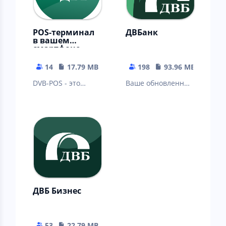
POS-терминал
ДВБанк
в вашем
смартфоне
14
17.79 MB
198
93.96 MB
DVB-POS - это
Ваше обновленное
решение для
приложение
приёма
ДВБанк!
бесконтактных
платежей.
ДВБ Бизнес
53
22.79 MB