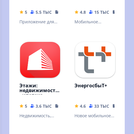
5
5.5 ТЫС
104.34 MB
4.8
15 ТЫС
35.15 M
Приложение для
Мобильное
управления
приложение ООО
умными
"Сибирская
устройствами
генерирующая
HIPER IoT
компания"
Этажи:
ЭнергосбыТ+
недвижимость
, ипотека
5
3.6 ТЫС
234.59 MB
4.6
33 ТЫС
40.76 M
Недвижимость,
Новое мобильное
калькулятор
приложение
ипотеки, продажа
ЭнергосбыТ+