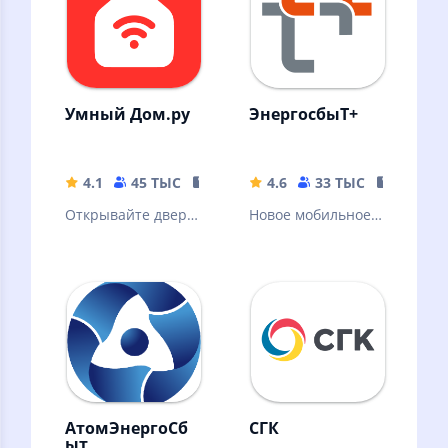
Умный Дом.ру
ЭнергосбыТ+
4.1
45 ТЫС
96.19 MB
4.6
33 ТЫС
40.76 M
Открывайте двери
Новое мобильное
через
приложение
приложение, не
ЭнергосбыТ+
прикасаясь к
домофону
АтомЭнергоСб
СГК
ыт