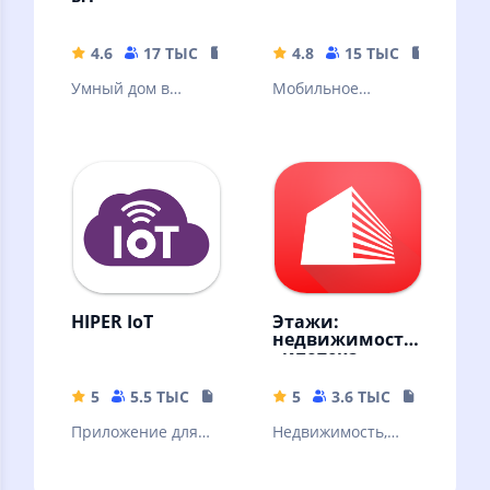
4.6
17 ТЫС
100.25 MB
4.8
15 ТЫС
35.15 M
Умный дом в
Мобильное
Вашем телефоне.
приложение ООО
"Сибирская
генерирующая
компания"
HIPER IoT
Этажи:
недвижимость
, ипотека
5
5.5 ТЫС
104.34 MB
5
3.6 ТЫС
234.59 M
Приложение для
Недвижимость,
управления
калькулятор
умными
ипотеки, продажа