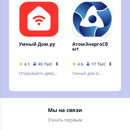
квартир и домов в
одном
приложении.
Умный Дом.ру
АтомЭнергоСб
ыт
4.1
45 ТЫС
96.19 MB
4.6
17 ТЫС
100.25 
Открывайте двери
Умный дом в
через
Вашем телефоне.
приложение, не
прикасаясь к
домофону
Мы на связи
Узнать первым