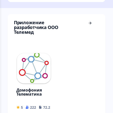
устройствами
квартир и домов в
HIPER IoT
одном
приложении.
Приложение
разработчика ООО
Телемед
Домофония
Телематика
5
222
72.28 MB