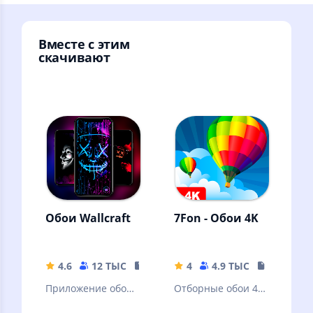
Вместе с этим
скачивают
Обои Wallcraft
7Fon - Обои 4K
4.6
12 ТЫС
84.18 MB
4
4.9 ТЫС
15.86 MB
Приложение обоев
Отборные обои 4K
которое вы всегда
качества от 7Fon.