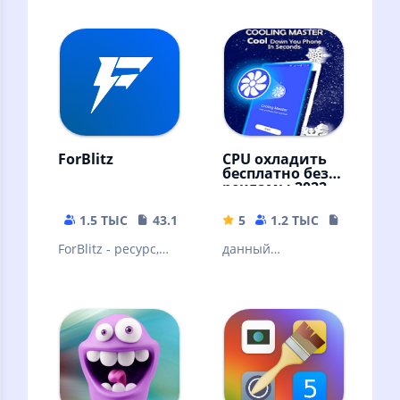
искали, мы
Новые HD обои
создаем новые
каждый час!
направления в
обоях
ForBlitz
CPU охладить
бесплатно без
рекламы 2022
NO AD
1.5 ТЫС
43.19 MB
5
1.2 ТЫС
9.81 MB
ForBlitz - ресурс,
данный
посвящённый
приложений
модам для WoT
позволяет
Blitz и других игр
охладить ваш
процессор (cooler)
до низких
температур