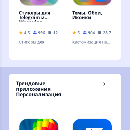
Стикеры для
Темы, Обои,
Telegram и
Иконки
WhatsApp
4.5
996
12.74 MB
5
904
28.74 MB
Стикеры для
Кастомизация на
ваших
любой вкус для
мессенджеров
Huawei / Honor /
EMUI
Трендовые
приложения
Персонализация