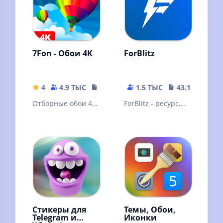
7Fon - Обои 4K
ForBlitz
4
4.9 ТЫС
15.86 MB
1.5 ТЫС
43.19 MB
Отборные обои 4K
ForBlitz - ресурс,
качества от 7Fon.
посвящённый
Новые HD обои
модам для WoT
каждый час!
Blitz и других игр
Стикеры для
Темы, Обои,
Telegram и
Иконки