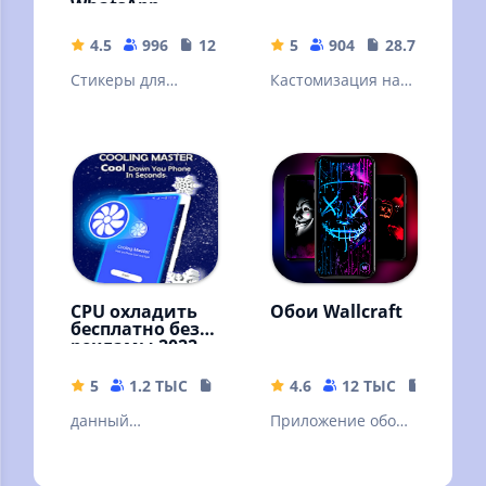
WhatsApp
4.5
996
12.74 MB
5
904
28.74 MB
Стикеры для
Кастомизация на
ваших
любой вкус для
мессенджеров
Huawei / Honor /
EMUI
CPU охладить
Обои Wallcraft
бесплатно без
рекламы 2022
NO AD
5
1.2 ТЫС
9.81 MB
4.6
12 ТЫС
84.18 M
данный
Приложение обоев
приложений
которое вы всегда
позволяет
искали, мы