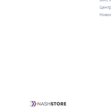
Цент
Ново