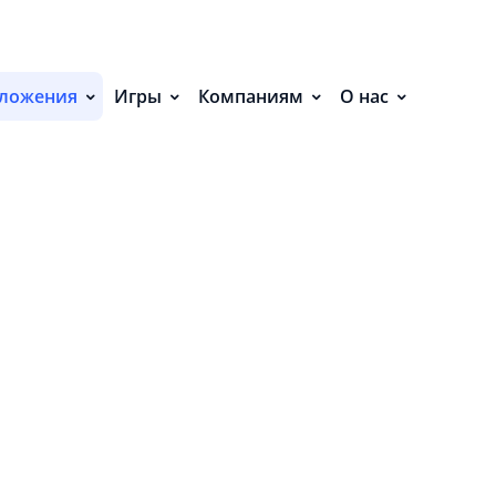
ложения
Игры
Компаниям
О нас
RUTUBE Детям
IPTV Player
K
р
— мультики,
видео
4.4
5.0 ТЫС
5
4.3 ТЫС
о
Приложение для
Скачать IPTV Beta
K
детей с
APK для Android -
f
бесплатными
бесплатно -
s
мультфильмами,
Последняя версия
p
шоу блогеров и
e
сказками