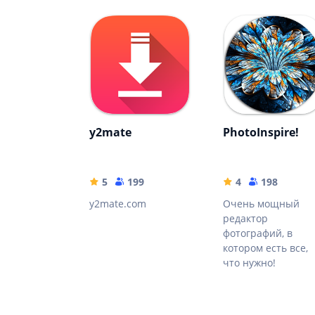
y2mate
PhotoInspire!
5
199
4
198
y2mate.com
Очень мощный
редактор
фотографий, в
котором есть все,
что нужно!