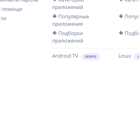
приложений
р помощи
Популярные
Попул
сти
приложения
Подборки
Подбо
приложений
Android TV
Linux
СКОРО