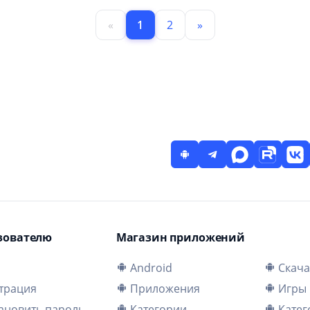
«
1
2
»
зователю
Магазин приложений
и
Android
Скача
трация
Приложения
Игры
ановить пароль
Категории
Катег