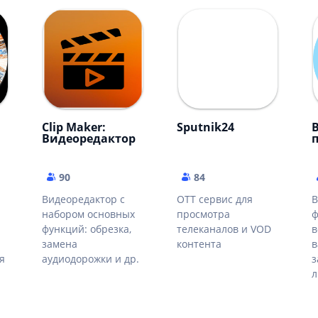
Clip Maker:
Sputnik24
Видеоредактор
90
84
Видеоредактор с
ОТТ сервис для
В
набором основных
просмотра
ф
функций: обрезка,
телеканалов и VOD
в
замена
контента
в
я
аудиодорожки и др.
з
л