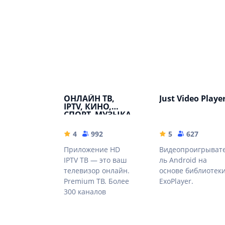
ОНЛАЙН ТВ,
Just Video Playe
IPTV, КИНО,
СПОРТ, МУЗЫКА,
ЭРОТИКА,
ФИЛЬМЫ.
4
992
5
627
Приложение HD
Видеопроигрыват
IPTV ТВ — это ваш
ль Android на
телевизор онлайн.
основе библиотек
Premium ТВ. Более
ExoPlayer.
300 каналов