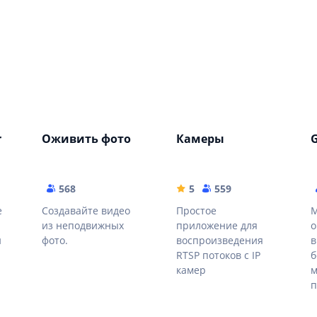
r
Оживить фото
Камеры
568
5
559
е
Создавайте видео
Простое
M
из неподвижных
приложение для
о
и
фото.
воспроизведения
в
RTSP потоков с IP
б
камер
м
п