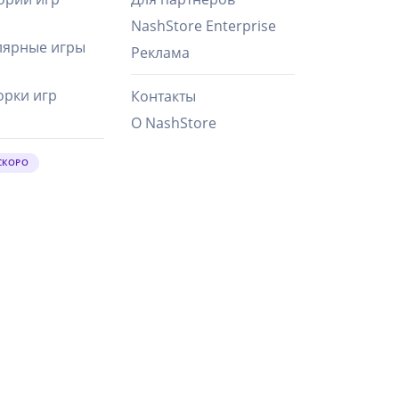
NashStore Enterprise
ярные игры
Реклама
рки игр
Контакты
О NashStore
СКОРО