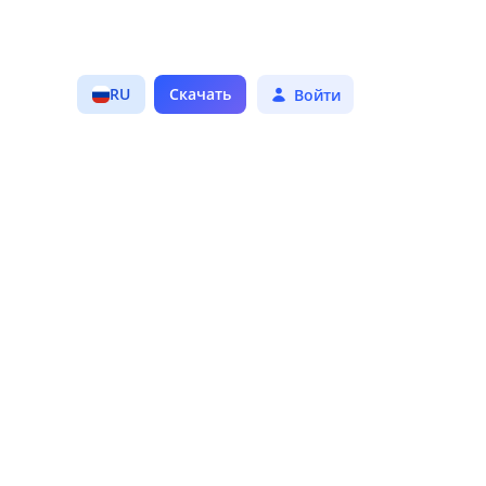
RU
Скачать
Войти
odi
YAPE: Редактор
фото, фильтры,
коллажи!
5
2.4 ТЫС
2.3 ТЫС
odi media center, a
Крутой редактор
ree and open
фотографий,
ource cross-
большое
latform
количество
ntertainment hub
фотофильтров и
эффектов