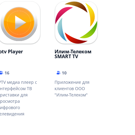
ptv Player
Илим-Телеком
SMART TV
16
10
PTV медиа плеер с
Приложение для
нтерфейсом ТВ
клиентов ООО
риставки для
"Илим-Телеком"
росмотра
ифрового
елевидения