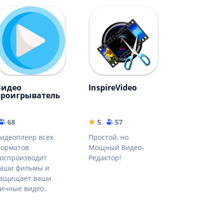
Видео
InspireVideo
проигрыватель
68
5
57
идеоплеер всех
Простой, но
орматов
Мощный Видео-
оспроизводит
Редактор!
аши фильмы и
ащищает ваши
ичные видео.