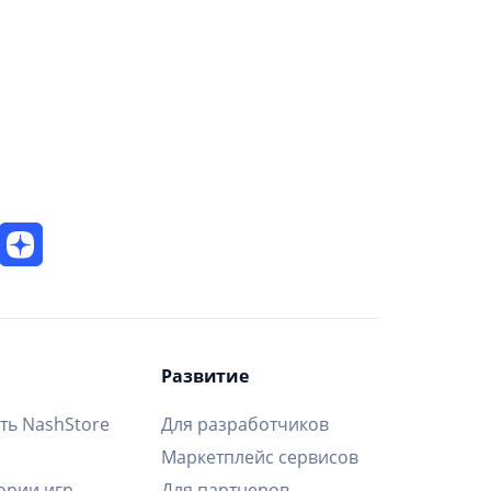
Развитие
ть NashStore
Для разработчиков
Маркетплейс сервисов
ории игр
Для партнеров