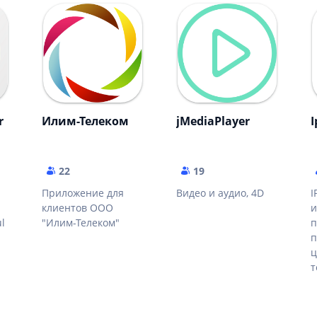
r
Илим-Телеком
jMediaPlayer
I
22
19
Приложение для
Видео и аудио, 4D
I
клиентов ООО
и
ul
"Илим-Телеком"
п
п
ц
т