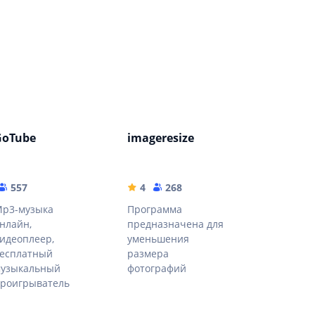
GoTube
imageresize
557
4
268
p3-музыка
Программа
нлайн,
предназначена для
идеоплеер,
уменьшения
есплатный
размера
узыкальный
фотографий
роигрыватель