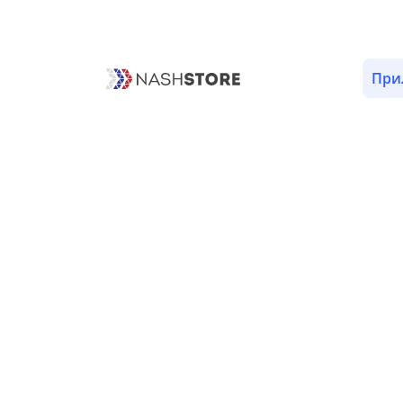
При
Teleprompter
KineMaster -
Видео редакто
28
4.3
7.0 ТЫС
Professional
KineMaster - Виде
Teleprompter app to
редактор
read text while
recording camera.