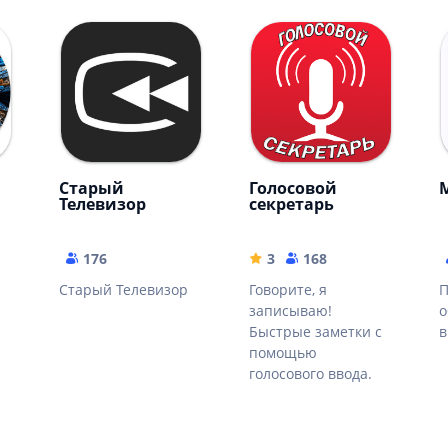
Старый
Голосовой
Телевизор
секретарь
176
3
168
Старый Телевизор
Говорите, я
П
записываю!
о
Быстрые заметки с
в
помощью
голосового ввода.