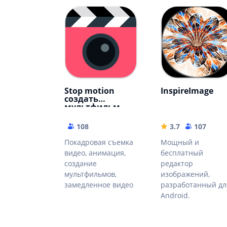
Stop motion
InspireImage
создать
мультфильм
108
3.7
107
Покадровая съемка
Mощный и
видео, анимация,
бесплатный
создание
редактор
мультфильмов,
изображений,
замедленное видео
разработанный дл
Android.