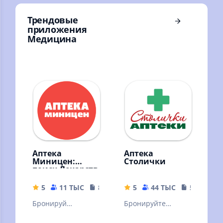
для красоты
Трендовые
приложения
Медицина
Аптека
Аптека
Миницен:
Столички
поиск Лекарств
5
11 ТЫС
82.48 MB
5
44 ТЫС
55.52 MB
Бронируй
Бронируйте
лекарства онлайн
лекарства по