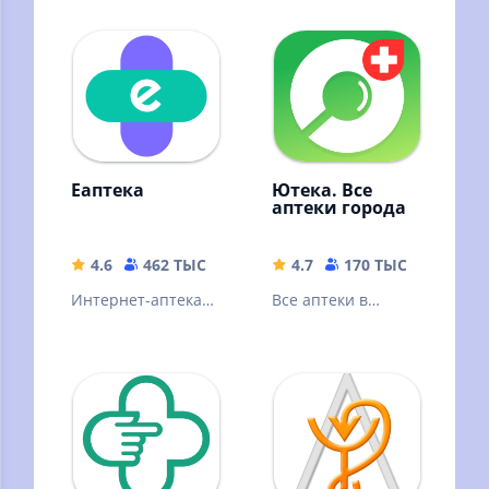
низкой цене и
забирайте их в
любой аптеке сети
Столички!
Еаптека
Ютека. Все
аптеки города
4.6
462 ТЫС
69.64 MB
4.7
170 ТЫС
86.12 
Интернет-аптека с
Все аптеки в
доставкой
одном
лекарств и
приложении.
витаминов на дом.
Сравнивайте цены
Скидка на первый
и заказывайте
заказ.
лекарства дешево