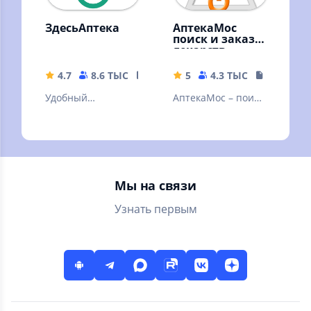
ЗдесьАптека
АптекаМос
поиск и заказ
лекарств
4.7
8.6 ТЫС
28.14 MB
5
4.3 ТЫС
2.74 MB
Удобный
АптекаМос – поиск
интернет-магазин
и покупка лекарств
медикаментов,
в аптеках Москвы,
медицинских
Подмосковья и
приборов, товаров
регионов.
для красоты
Мы на связи
Узнать первым