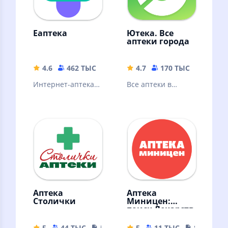
Еаптека
Ютека. Все
аптеки города
4.6
462 ТЫС
69.64 MB
4.7
170 ТЫС
86.12 
Интернет-аптека с
Все аптеки в
доставкой
одном
лекарств и
приложении.
витаминов на дом.
Сравнивайте цены
Скидка на первый
и заказывайте
заказ.
лекарства дешево
Аптека
Аптека
Столички
Миницен:
поиск Лекарств
5
44 ТЫС
55.52 MB
5
11 ТЫС
82.48 MB