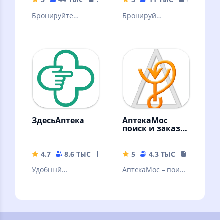
Бронируйте
Бронируй
лекарства по
лекарства онлайн
низкой цене и
забирайте их в
любой аптеке сети
Столички!
ЗдесьАптека
АптекаМос
поиск и заказ
лекарств
4.7
8.6 ТЫС
28.14 MB
5
4.3 ТЫС
2.74 MB
Удобный
АптекаМос – поиск
интернет-магазин
и покупка лекарств
медикаментов,
в аптеках Москвы,
медицинских
Подмосковья и
приборов, товаров
регионов.