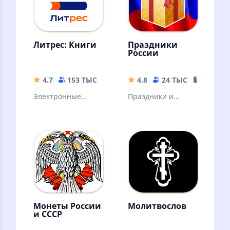
Литрес: Книги
Праздники
России
4.7
153 ТЫС
72.02 MB
4.8
24 ТЫС
93.29 M
Электронные
Праздники и
книги, аудиокниги
памятные даты
и подкасты.
отмечаемые в
Горячие новинки и
России. Дни
классика
рождения
литературы
контактов.
Именины.
Монеты России
Молитвослов
и СССР