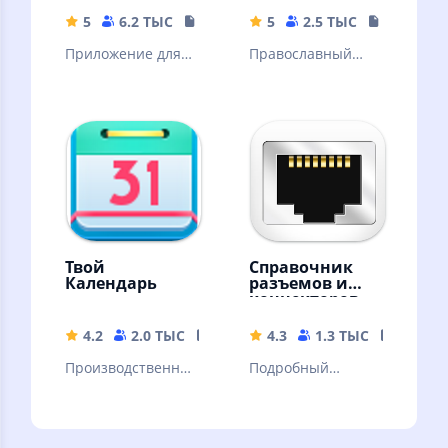
5
6.2 ТЫС
55 MB
5
2.5 ТЫС
441.95 M
Приложение для
Православный
нумизматов и
Молитвослов
просто
интересующихся.
Твой
Справочник
Календарь
разъемов и
коннекторов
4.2
2.0 ТЫС
5.14 MB
4.3
1.3 ТЫС
2.89 M
Производственны
Подробный
й календарь РФ,
справочник
заметки, дни
разъемов и
рождений
коннекторов.