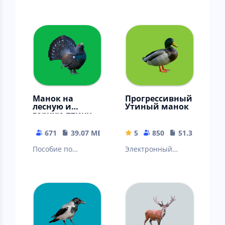
внешнему виду и
экзамену на
голосам гусей
оружие, теория и
тесты (2023 год)
Манок на
Прогрессивный
лесную и
Утиный манок
горную птицу
671
39.07 MB
5
850
51.36 MB
Пособие по
Электронный
внешнему виду и
манок на уток
голосам боровой и
(пособие по
горной птицы
внешнему виду и
голосам уток)