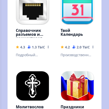
Справочник
Твой
разъемов и
Календарь
коннекторов
4.3
1.3 ТЫС
2.89 MB
4.2
2.0 ТЫС
5.14 M
Подробный
Производственны
справочник
й календарь РФ,
разъемов и
заметки, дни
коннекторов.
рождений
Молитвослов
Праздники