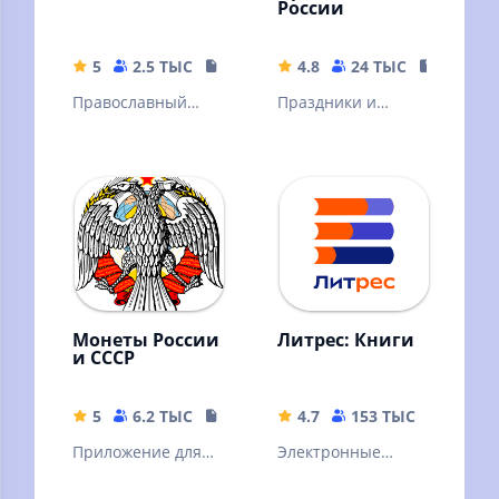
России
5
2.5 ТЫС
441.95 MB
4.8
24 ТЫС
93.29 M
Православный
Праздники и
Молитвослов
памятные даты
отмечаемые в
России. Дни
рождения
контактов.
Именины.
Монеты России
Литрес: Книги
и СССР
5
6.2 ТЫС
55 MB
4.7
153 ТЫС
72.02 
Приложение для
Электронные
нумизматов и
книги, аудиокниги