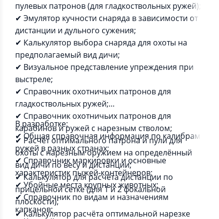
пулевых патронов (для гладкоствольных ружей);
✔ Эмулятор кучности снаряда в зависимости от
дистанции и дульного сужения;
✔ Калькулятор выбора снаряда для охоты на
предполагаемый вид дичи;
✔ Визуальное представление упреждения при
выстреле;
✔ Справочник охотничьих патронов для
гладкоствольных ружей;
✔ Справочник охотничьих патронов для
В разработке:
карабинов и ружей с нарезным стволом;
✔ Общая справочная информация по калибрам
✔ Расчёт оптимального патрона и пули для
ружей в разных странах;
охоты с нарезным оружием на определённый
✔ Справочник маркировки и основные
вид дичи по весу и дистанции;
характеристик пыжей-контейнеров;
✔ Калькулятор для расчёта дистанции по
✔ Убойные места крупных животных;
прицельной сетке (для 1 и 2 фокальной
✔ Справочник по видам и назначениям
плоскости);
капканов;
✔ Калькулятор расчёта оптимальной нарезке