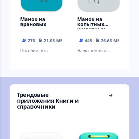
Манок на
Манок на
врановых
копытных
животных
276
21.05 MB
445
26.65 MB
Пособие по
Электронный
внешнему виду и
манок (пособие по
голосам врановых
внешнему виду и
голосам копытных
животных)
Трендовые
приложения Книги и
справочники