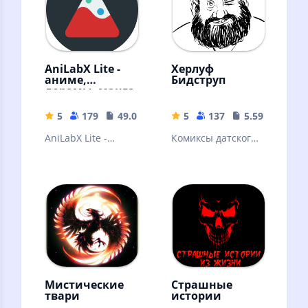
AniLabX Lite -
Херлуф
аниме,
Бидструп
дорамы, манга
и ранобэ
5
179
49.02 MB
5
137
5.59 MB
AniLabX Lite -
Комиксы датского
просмотр и чтение
художника-
аниме, дорам,
карикатуриста
манги и ранобэ
Херлуфа
Бидструпа
Мистические
Страшные
твари
истории