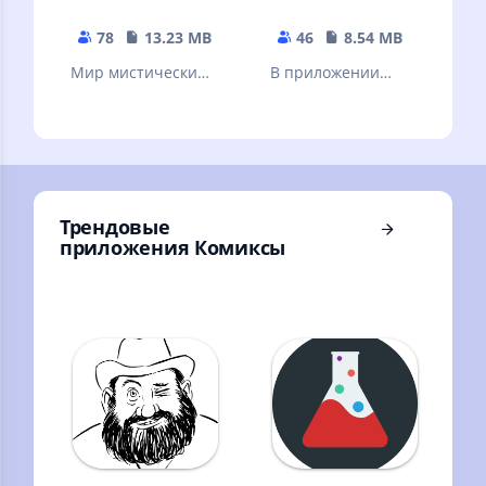
78
13.23 MB
46
8.54 MB
Мир мистических
В приложении
тварей и существ
собраны
интересные
страшные и очень
жуткие истории из
жизни!
Трендовые
приложения Комиксы