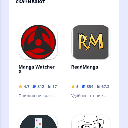
скачивают
Manga Watcher
ReadManga
X
4.7
812
17.24 MB
5
354
67.29 MB
Приложение для
Удобное чтение
чтения манги и
манги и комиксов
комиксов! У нас
онлайн и оффлайн
нет платных
функций и
рекламы !