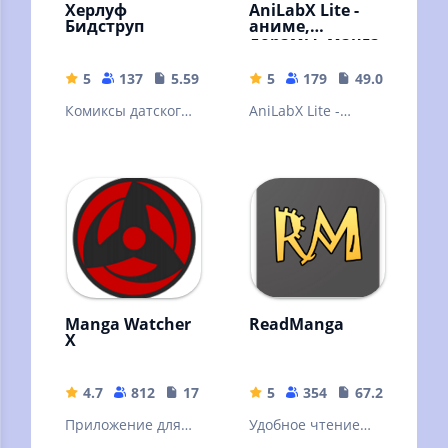
Херлуф
AniLabX Lite -
Бидструп
аниме,
дорамы, манга
и ранобэ
5
137
5.59 MB
5
179
49.02 MB
Комиксы датского
AniLabX Lite -
художника-
просмотр и чтение
карикатуриста
аниме, дорам,
Херлуфа
манги и ранобэ
Бидструпа
Manga Watcher
ReadManga
X
4.7
812
17.24 MB
5
354
67.29 MB
Приложение для
Удобное чтение
чтения манги и
манги и комиксов