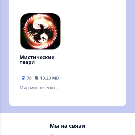
комиксов! У нас
онлайн и оффлайн
нет платных
функций и
рекламы !
Мистические
твари
78
13.23 MB
Мир мистических
тварей и существ
Мы на связи