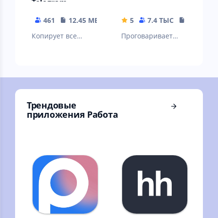
Telegram
461
12.45 MB
5
7.4 ТЫС
17.71 MB
Копирует все
Проговаривает
входящие СМС на
голосом текущее
облачную веб-
время, через
страницу или
интервал, согласно
отправляет их на
вашему графику
e-mail
Трендовые
приложения Работа