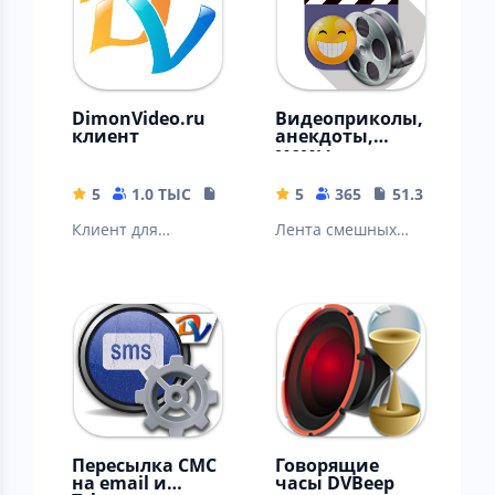
DimonVideo.ru
Видеоприколы,
клиент
анекдоты,
мемы
5
1.0 ТЫС
10.62 MB
5
365
51.31 MB
Клиент для
Лента смешных
получения
видеороликов и
информации с
картинок,
сайта
обновление
dimonvideo.ru
ежедневно
Пересылка СМС
Говорящие
на email и
часы DVBeep