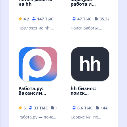
на hh
работа и
вакансии
4.2
147 ТЫС
143.16 MB
47 ТЫС
35.32 MB
Приложение hh:
Поиск работы.
помощник в
Найти вакансий в
поиске работы
России
Работа.ру:
hh бизнес:
Вакансии
поиск
рядом
сотрудников
5
33 ТЫС
65.57 MB
6.6 ТЫС
144.84 MB
Работа.ру — поиск
Сервис №1 по
работы
поиску