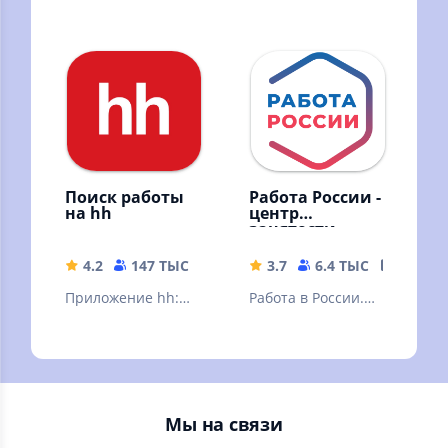
приложение для
Найти вакансий в
специалистов КИП
России
и А
Поиск работы
Работа России -
на hh
центр
занятости.
Резюме и
вакансии
4.2
147 ТЫС
143.16 MB
3.7
6.4 ТЫС
33.35 
Приложение hh:
Работа в России.
помощник в
Поиск работы и
поиске работы
персонала по всей
России. Бесплатно.
Мы на связи