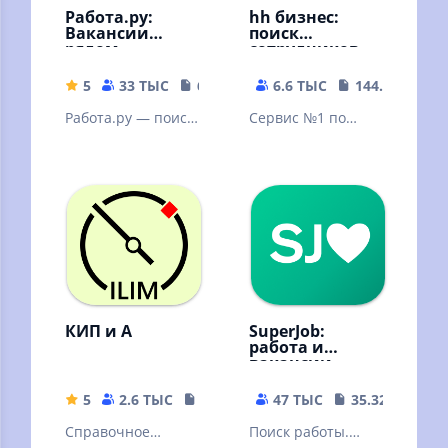
Работа.ру:
hh бизнес:
Вакансии
поиск
рядом
сотрудников
5
33 ТЫС
65.57 MB
6.6 ТЫС
144.84 MB
Работа.ру — поиск
Сервис №1 по
работы
поиску
сотрудников в
России
КИП и А
SuperJob:
работа и
вакансии
5
2.6 ТЫС
5.66 MB
47 ТЫС
35.32 MB
Справочное
Поиск работы.