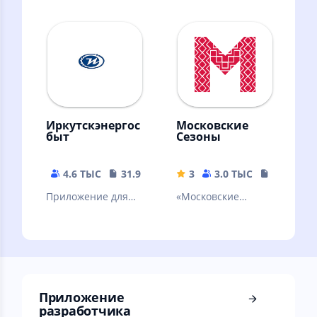
человек!
даром в Вашем
городе и
поделитесь
своими!
Иркутскэнергос
Московские
быт
Сезоны
4.6 ТЫС
31.92 MB
3
3.0 ТЫС
151.64 M
Приложение для
«Московские
проверки счета и
сезоны» — афиша
передачи
главных событий
показаний
столицы!
Приложение
разработчика