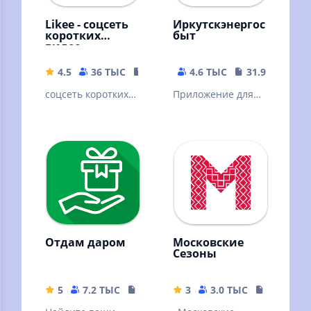
Likee - соцсеть
Иркутскэнергос
коротких
быт
видео
4.5
36 ТЫС
91.03 MB
4.6 ТЫС
31.92 MB
соцсеть коротких
Приложение для
видео
проверки счета и
передачи
показаний
Отдам даром
Московские
Сезоны
5
7.2 ТЫС
48.26 MB
3
3.0 ТЫС
151.64 M