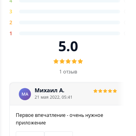
4
0
https://data.gov.ru/opendata/7710349494-mfclist
3
0
Оплата платежей осуществляется через НКО
"Монета"
2
0
1
0
5.0
1 отзыв
Михаил А.
МА
21 мая 2022, 05:41
Первое впечатление - очень нужное
приложение