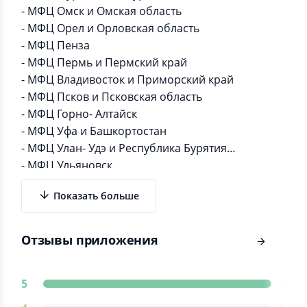
- МФЦ Омск и Омская область
- МФЦ Орел и Орловская область
- МФЦ Пенза
- МФЦ Пермь и Пермский край
- МФЦ Владивосток и Приморский край
- МФЦ Псков и Псковская область
- МФЦ Горно- Алтайск
- МФЦ Уфа и Башкортостан
- МФЦ Улан- Удэ и Республика Бурятия
- МФЦ Ульяновск
- МФЦ Элиста и Калмыкия
Показать больше
- МФЦ Петрозаводск и Республика Карелия
- МФЦ Ростов-на-Дону
- МФЦ Рязань и Рязанская область
Отзывы приложения
Приложение не является официальным,
государственным приложением, не выдает себя
5
1
за него.
Источник информации: