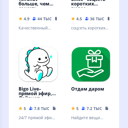
больше, чем
коротких
соцсеть
видео
4.9
44 ТЫС
118.39 MB
4.5
36 ТЫС
91.03 M
Качественный
соцсеть коротких
контент,
видео
мессенджер,
знакомства с
профи
Bigo Live–
Отдам даром
прямой эфир,
Лайвчат
5
7.8 ТЫС
85.96 MB
5
7.2 ТЫС
48.26 MB
24/7 прямой эфир,
Найдите вещи
видеочат, 400 млн
которые отдают