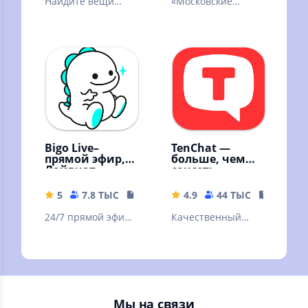
Найдите вещи
«Московские
которые отдают
сезоны» — афиша
даром в Вашем
главных событий
городе и
столицы!
поделитесь
своими!
Bigo Live–
TenChat —
прямой эфир,
больше, чем
Лайвчат
соцсеть
5
7.8 ТЫС
85.96 MB
4.9
44 ТЫС
118.39 
24/7 прямой эфир,
Качественный
видеочат, 400 млн
контент,
человек!
мессенджер,
знакомства с
профи
Мы на связи