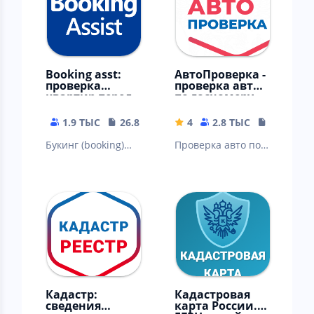
Booking asst:
АвтоПроверка -
проверка
проверка авто
квартир перед
по госномеру,
арендой
VIN, кузову
1.9 ТЫС
26.85 MB
4
2.8 ТЫС
19.74 MB
Букинг (booking)
Проверка авто по
помощник:
базе ГИБДД по VIN
проверка
коду, госномеру,
квартиры перед
номеру кузова.
арендой
Штрафы ГИБДД
Кадастр:
Кадастровая
сведения
карта России.