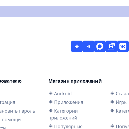
зователю
Магазин приложений
и
Android
Скача
трация
Приложения
Игры
ановить пароль
Категории
Катег
приложений
р помощи
Популярные
Попул
сти