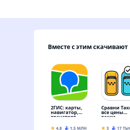
Вместе с этим скачивают
2ГИС: карты,
Сравни Так
навигатор,
все цены
транспорт,
такси
места
4.8
1.5 МЛН
296.71 MB
3
17 ТЫ