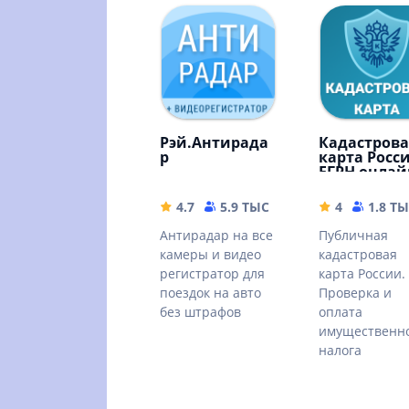
Рэй.Антирада
Кадастрова
р
карта Росс
ЕГРН онлай
4.7
5.9 ТЫС
43.3 MB
4
1.8 Т
Антирадар на все
Публичная
камеры и видео
кадастровая
регистратор для
карта России.
поездок на авто
Проверка и
без штрафов
оплата
имущественн
налога