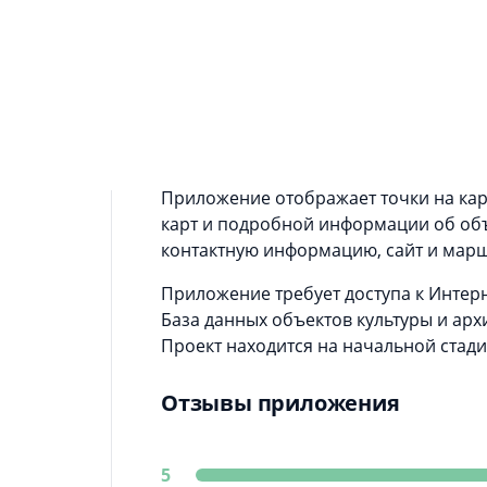
Информация о приложении
Культурный город — социально значи
объектов культуры и архитектуры мес
значения, а также спортивных соору
города Москвы, Санкт-Петербурга и д
объектов, возможных путей доступа к
Приложение отображает точки на карт
карт и подробной информации об объ
контактную информацию, сайт и марш
Приложение требует доступа к Интерн
База данных объектов культуры и арх
Проект находится на начальной стади
Отзывы приложения
5