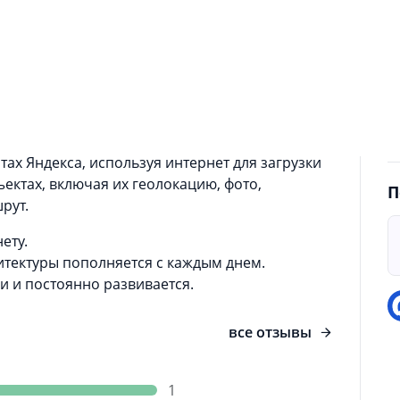
в
у
мый проект для отображения на карте
н
тного, регионального и федерального
н
жений и объектов, для навигации по районам
K
ругих городов , с кратким описанием искомых
п
 ним.
ах Яндекса, используя интернет для загрузки
ектах, включая их геолокацию, фото,
П
рут.
ету.
итектуры пополняется с каждым днем.
и и постоянно развивается.
все отзывы
1