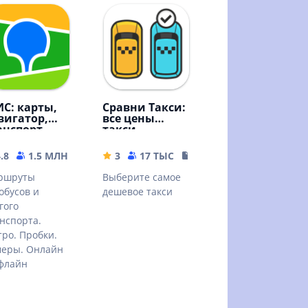
ИС: карты,
Сравни Такси:
вигатор,
все цены
анспорт,
такси
ста
MB
.8
1.5 МЛН
296.71 MB
3
17 ТЫС
18.99 MB
ршруты
Выберите самое
обусов и
дешевое такси
гого
нспорта.
ро. Пробки.
меры. Онлайн
флайн