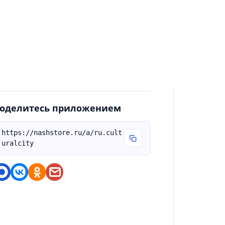
ерсия приложения - Доработки и
лучшения всех экранов, кнопок, меню,
астроек, уведомлений - Поддержка
овейшей версии библиотеки Yandex Map
it для работы с картами - Приложение
олностью переведено на английский язык
оделитесь приложением
https://nashstore.ru/a/ru.cult
uralcity