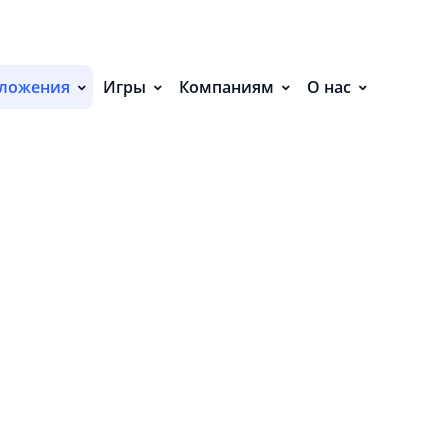
С
НИЯ (9)
П
ложения
Игры
Компаниям
О нас
С
Р
Р
СВ
Р
В
О
П
П
В
О
З
Н
П