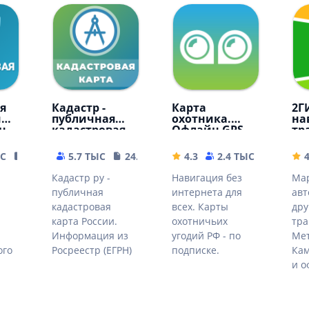
я
Кадастр -
Карта
2Г
ии.
публичная
охотника.
на
н
кадастровая
Офлайн GPS
тр
карта РФ
навигатор и
ме
геотрекер
ЫС
19.52 MB
5.7 ТЫС
24.65 MB
4.3
2.4 ТЫС
47.96 
4
Кадастр ру -
Навигация без
Ма
публичная
интернета для
авт
кадастровая
всех. Карты
дру
карта России.
охотничьих
тра
Информация из
угодий РФ - по
Мет
ого
Росреестр (ЕГРН)
подписке.
Ка
и о