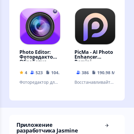
edit and erase the
создания
Exif data of your
генеалогического
image
древа
Photo Editor:
PicMa - AI Photo
Фоторедактор,
Enhancer
Обработка
Remini
фото, Фильтры
4
523
104.12 MB
386
190.98 MB
Фоторедактор для
Восстанавливайте
тех, кто ждет от
старые и
фото большего.
размытые
Редактор фото,
фотографии и
фильтры, монтаж
создавайте селфи
с помощью ИИ.
Приложение
разработчика Jasmine