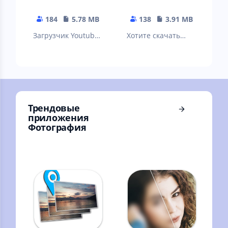
184
5.78 MB
138
3.91 MB
Загрузчик Youtube
Хотите скачать
используется для
видео Tik Tok на
следующих целей:
свой телефон?
- Скачать видео в
Теперь это легко!
фоновом ре
Вам просто нужно
Трендовые
приложения
Фотография