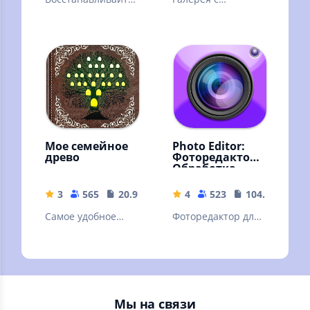
старые и
поддержкой всех
размытые
форматов
фотографии и
создавайте селфи
с помощью ИИ.
Мое семейное
Photo Editor:
древо
Фоторедактор,
Обработка
фото, Фильтры
3
565
20.96 MB
4
523
104.12 MB
Самое удобное
Фоторедактор для
приложение для
тех, кто ждет от
создания
фото большего.
генеалогического
Редактор фото,
древа
фильтры, монтаж
Мы на связи