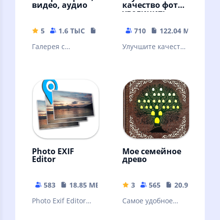
видео, аудио
качество фото,
увеличить
четкость фото
5
1.6 ТЫС
9.7 MB
710
122.04 MB
Галерея с
Улучшите качество
поддержкой всех
фото с ИИ,
форматов
окрасьте черно-
белые фото,
восстановите
старые фото
Photo EXIF
Мое семейное
Editor
древо
583
18.85 MB
3
565
20.96 MB
Photo Exif Editor
Самое удобное
allows you to view,
приложение для