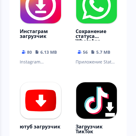
великоле
Инстаграм
Сохранение
загрузчик
статуса
WhatsApp
80
6.13 MB
56
5.7 MB
Instagram
Приложение Status
Downloader
Saver позволяет
позволяет
загружать
загружать видео и
фотоизображения,
изображения из
GIF, видео новой
INSTAGRAM. Скопи
фу
ютуб загрузчик
Загрузчик
ТикТок