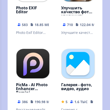
Photo EXIF
Улучшить
Editor
качество фото,
увеличить
четкость фото
583
18.85 MB
710
122.04 MB
Photo Exif Editor
Улучшите качество
allows you to view,
фото с ИИ,
edit and erase the
окрасьте черно-
Exif data of your
белые фото,
image
восстановите
старые фото
PicMa - AI Photo
Галерея - фото,
Enhancer
видео, аудио
Remini
386
190.98 MB
5
1.6 ТЫС
9.7 MB
Восстанавливайте
Галерея с