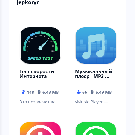
Jepkoryr
Тест скорости
Музыкальный
Интернета
плеер - MP3-
плеер
148
6.43 MB
66
6.49 MB
Это позволяет вам
vMusic Player —
легко и быстро
лучший
проверить
музыкальный
скорость вашего
проигрыватель
интернета в
для Android.
любом мес
Благодаря