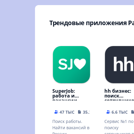
Трендовые приложения Р
SuperJob:
hh бизнес:
работа и
поиск
вакансии
сотрудник
47 ТЫС
35.32 MB
6.6 ТЫС
Поиск работы.
Сервис №1 по
Найти вакансий в
поиску
России
сотрудников в