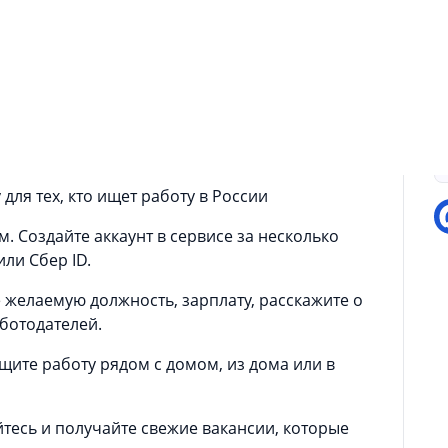
Работа.ру
аботы. С нами найти работу и подработку
вляются в сервисе каждый день.
П
катеринбурге, Казани и других городах — у нас
 предложения работы для граждан СНГ из
ля тех, кто ищет работу в России
 Создайте аккаунт в сервисе за несколько
ли Сбер ID.
 желаемую должность, зарплату, расскажите о
ботодателей.
щите работу рядом с домом, из дома или в
тесь и получайте свежие вакансии, которые