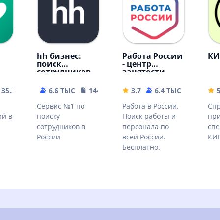
hh бизнес:
Работа России
КИ
поиск
- центр
сотрудников
занятости.
Резюме и
вакансии
35.32 MB
6.6 ТЫС
144.84 MB
3.7
6.4 ТЫС
33.35 
.
Сервис №1 по
Работа в России.
Сп
ий в
поиску
Поиск работы и
при
сотрудников в
персонала по
спе
России
всей России.
КИП
Бесплатно.