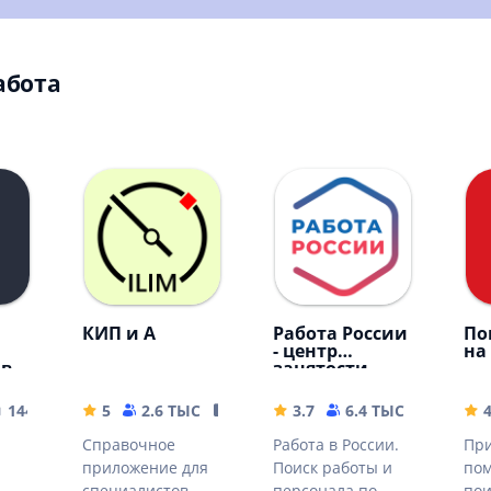
абота
КИП и А
Работа России
По
- центр
на
ов
занятости.
Резюме и
вакансии
144.84 MB
5
2.6 ТЫС
5.66 MB
3.7
6.4 ТЫС
33.35 
4
Справочное
Работа в России.
При
приложение для
Поиск работы и
по
специалистов
персонала по
пои