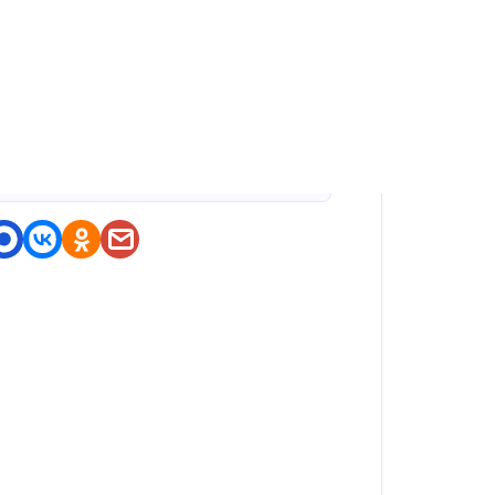
оделитесь приложением
https://nashstore.ru/a/ru.rabo
ta.app2