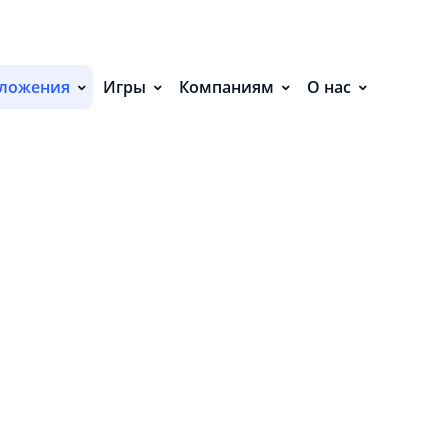
С
НИЯ (19)
П
ложения
Игры
Компаниям
О нас
С
Р
Р
СВ
Р
В
О
П
П
В
О
З
В
у