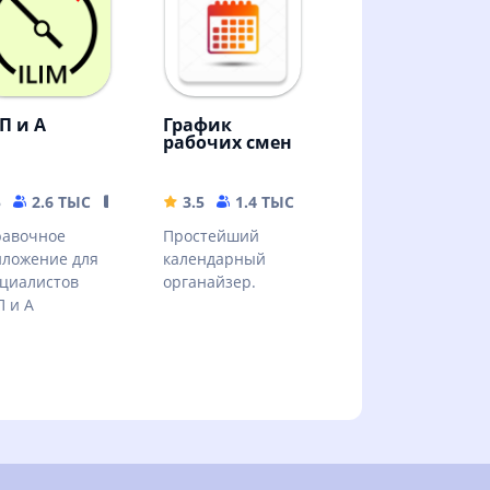
П и А
График
рабочих смен
MB
5
2.6 ТЫС
5.66 MB
3.5
1.4 ТЫС
5.41 MB
равочное
Простейший
ложение для
календарный
циалистов
органайзер.
 и А