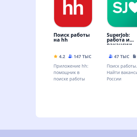
Поиск работы
SuperJob:
на hh
работа и
вакансии
4.2
147 ТЫС
143.16 MB
47 ТЫС
Приложение hh:
Поиск работы
помощник в
Найти ваканс
поиске работы
России