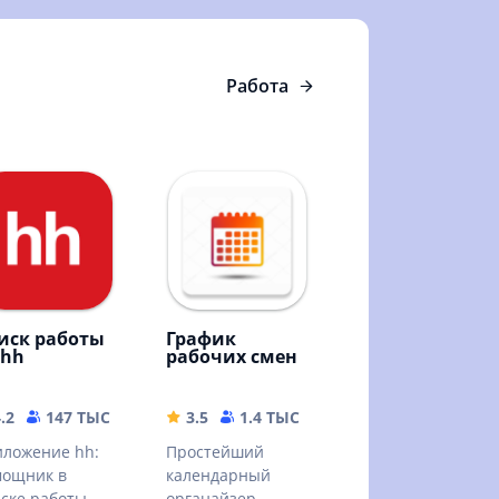
Работа
иск работы
График
 hh
рабочих смен
MB
.2
147 ТЫС
143.16 MB
3.5
1.4 ТЫС
5.41 MB
ложение hh:
Простейший
мощник в
календарный
ске работы
органайзер.