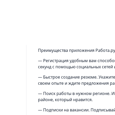
Найдите работу лучше в приложении 
Работа.ру — приложение для поиска р
гораздо проще. Свежие вакансии поя
Работа в Москве, Санкт-Петербурге, Е
всероссийская база вакансий, и есть
любого региона.
Преимущества приложения Работа.ру д
— Регистрация удобным вам способом.
секунд с помощью социальных сетей и
— Быстрое создание резюме. Укажите
своем опыте и ждите предложения ра
— Поиск работы в нужном регионе. И
районе, который нравится.
— Подписки на вакансии. Подписывай