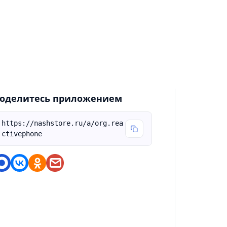
) Проверка и оплата штрафов ГИБДД; 2)
формление е-ОСАГО; 3) Кодекс об
дминистративных правонарушениях; 4)
правочник по правилам дорожного
вижения.
оделитесь приложением
https://nashstore.ru/a/org.rea
ctivephone