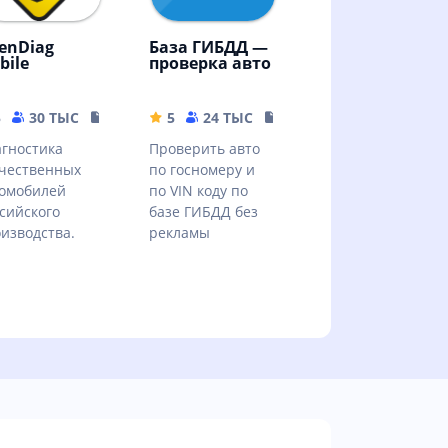
enDiag
База ГИБДД —
bile
проверка авто
B
5
30 ТЫС
6.46 MB
5
24 ТЫС
20.84 MB
гностика
Проверить авто
чественных
по госномеру и
омобилей
по VIN коду по
сийского
базе ГИБДД без
изводства.
рекламы