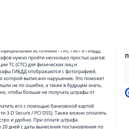
1
О
а
С
азначено для проверки и оплаты штрафов
д
ения справочной информации в области
 официальные источники - ГИС ГМП и ГИБДД
П
 оплаты штрафов нужно пройти несколько простых шагов:
ии ТС (СТС) для физических лиц и
трафы ГИБДД отображаются с фотографией,
по которой выписано нарушение. Это поможет
ишли не по ошибке, а также в будущем знать,
тно, чтобы больше не получать штрафы от
латить его с помощью банковской картой
ти 3-D Secure / PCI DSS). Также можно оплатить
. При оплате штрафа
е 20 дней с даты вынесения постановления по