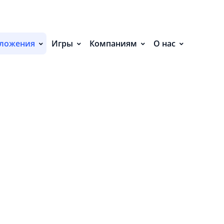
С
НИЯ (17)
ложения
Игры
Компаниям
О нас
П
С
Р
Р
СВ
Р
В
О
П
П
В
О
З