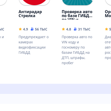
Антирадар
Проверка авто
Op
Стрелка
по базе ГИБДД
Mo
по VIN и
госномеру
ТЫС
55.05 MB
4.9
56 ТЫС
15.68 MB
4.8
31 ТЫС
25.59 M
 и
Предупреждает о
Проверка авто по
Диа
камерах
VIN коду и
оте
видеофиксации
госномеру по
авт
ГИБДД
базам ГИБДД на
рос
ДТП, штрафы,
про
пробег