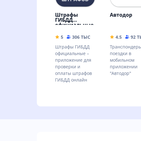
Штрафы
Автодор
ГИБДД
официальные
5
306 ТЫС
18.78 MB
4.5
92 
Штрафы ГИБДД
Транспондеры
официальные –
поездки в
приложение для
мобильном
проверки и
приложении
оплаты штрафов
"Автодор"
ГИБДД онлайн