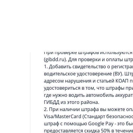
Информация о приложении
Приложение «Рэй.Штрафы ПДД» предн
ГИБДД, оформления е-ОСАГО и получ
дорожного движения.
При проверке штрафов используются
(gibdd.ru). Для проверки и
1. Добавить свидетельство о регистрац
водительское удостоверение (ВУ). Ш
адресом нарушения и статьей КОАП 
удостовериться в том, что штрафы пр
где нужно водить автомобиль аккура
ГИБДД из этого района.
2. При наличии штрафа вы можете оп
Visa/MasterCard (Стандарт безопаснос
штраф с помощью Google Pay - это быстро и удобно
предоставляется скидка 50% в течени