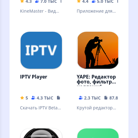
4.3
7.0 ТЫС
87.49 MB
4.4
5.0 ТЫС
25.04 
KineMaster - Видео
Приложение для
редактор
детей с
бесплатными
мультфильмами,
шоу блогеров и
сказками
IPTV Player
YAPE: Редактор
фото, фильтры,
коллажи!
5
4.3 ТЫС
20.09 MB
2.3 ТЫС
87.87 MB
Скачать IPTV Beta
Крутой редактор
APK для Android -
фотографий,
бесплатно -
большое
Последняя версия
количество
фотофильтров и