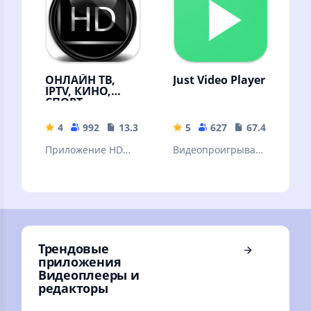
эффектов
ОНЛАЙН ТВ,
Just Video Player
IPTV, КИНО,
СПОРТ,
МУЗЫКА,
ЭРОТИКА,
4
992
13.32 MB
5
627
67.43 MB
ФИЛЬМЫ.
Приложение HD
Видеопроигрывате
IPTV ТВ — это ваш
ль Android на
телевизор онлайн.
основе библиотеки
Premium ТВ. Более
ExoPlayer.
300 каналов
Трендовые
приложения
Видеоплееры и
редакторы