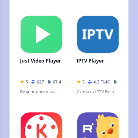
Just Video Player
IPTV Player
5
627
67.43 MB
5
4.3 ТЫС
20.09 MB
Видеопроигрывате
Скачать IPTV Beta
ль Android на
APK для Android -
основе библиотеки
бесплатно -
ExoPlayer.
Последняя версия