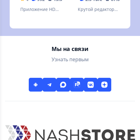
ФИЛЬМЫ.
Приложение HD
Крутой редактор
IPTV ТВ — это ваш
фотографий,
телевизор онлайн.
большое
Premium ТВ. Более
количество
300 каналов
фотофильтров и
эффектов
Мы на связи
Узнать первым