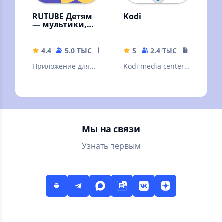
RUTUBE Детям
Kodi
— мультики,
видео
4.4
5.0 ТЫС
25.04 MB
5
2.4 ТЫС
72.87 MB
Приложение для
Kodi media center,
детей с
a free and open
бесплатными
source cross-
мультфильмами,
platform
шоу блогеров и
entertainment hub
сказками
Мы на связи
Узнать первым