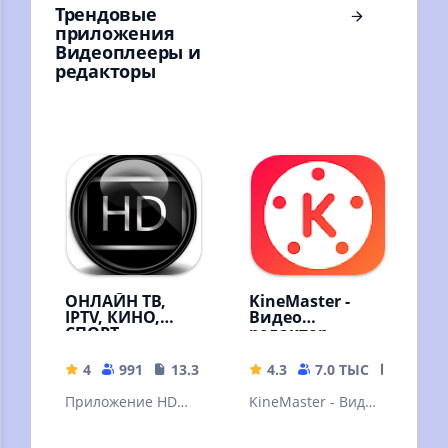
Трендовые
приложения
Видеоплееры и
редакторы
ОНЛАЙН ТВ,
KineMaster -
IPTV, КИНО,
Видео
СПОРТ,
редактор
МУЗЫКА,
ЭРОТИКА,
4
991
13.32 MB
4.3
7.0 ТЫС
87.49 
ФИЛЬМЫ.
Приложение HD
KineMaster - Видео
IPTV ТВ — это ваш
редактор
телевизор онлайн.