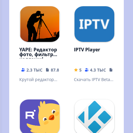
Premium ТВ. Более
300 каналов
YAPE: Редактор
IPTV Player
фото, фильтры,
коллажи!
2.3 ТЫС
87.87 MB
5
4.3 ТЫС
20.09 MB
Крутой редактор
Скачать IPTV Beta
фотографий,
APK для Android -
большое
бесплатно -
количество
Последняя версия
фотофильтров и
эффектов