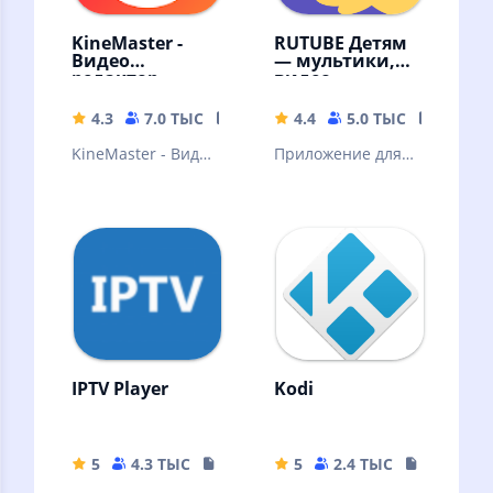
KineMaster -
RUTUBE Детям
Видео
— мультики,
редактор
видео
4.3
7.0 ТЫС
87.49 MB
4.4
5.0 ТЫС
25.04 
KineMaster - Видео
Приложение для
редактор
детей с
бесплатными
мультфильмами,
шоу блогеров и
сказками
IPTV Player
Kodi
5
4.3 ТЫС
20.09 MB
5
2.4 ТЫС
72.87 MB