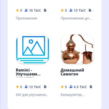
5
16 ТЫС
16.44 MB
5
13 ТЫС
4.04 MB
Приложение
Прилложение для
сканирования
штрих кодов
Remini -
Домашний
Улучшаем
Самогон
качество
картинок!
5
12 ТЫС
79.19 MB
5
6.5 ТЫС
9.31 MB
ИИ для улучшения
Калькулятор
качества вашей
самогонщика.
картинки. ❗Читать
Приготовление