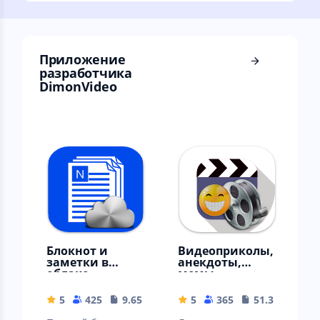
описание.
домашних
алкогольных
напитков.
Приложение
разработчика
DimonVideo
Блокнот и
Видеоприколы,
заметки в
анекдоты,
облаке
мемы
5
425
9.65 MB
5
365
51.31 MB