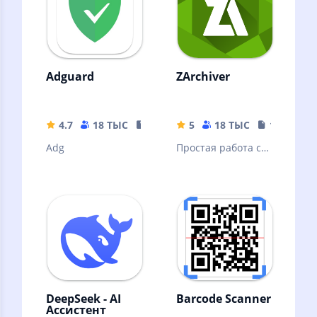
Adguard
ZArchiver
4.7
18 ТЫС
35.63 MB
5
18 ТЫС
10.32 MB
Adg
Простая работа с
архивами и
файлами
DeepSeek - AI
Barcode Scanner
Ассистент