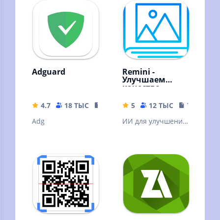
Adguard
Remini -
Улучшаем
качество
картинок!
4.7
18 ТЫС
35.63 MB
5
12 ТЫС
79.19 MB
Adg
ИИ для улучшения
качества вашей
картинки. ❗Читать
описание.