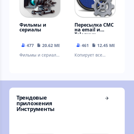
Фильмы и
Пересылка СМС
сериалы
на email и
Telegram
477
20.62 MB
461
12.45 MB
Фильмы и сериалы
Копирует все
онлайн
входящие СМС на
облачную веб-
страницу или
отправляет их на
e-mail
Трендовые
приложения
Инструменты