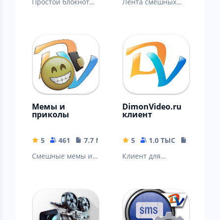
Простой блокнот
Лента смешных
для ведения
видеороликов и
заметок с
картинок,
облачной
обновление
синхронизацией.
ежедневно
Мемы и
DimonVideo.ru
приколы
клиент
5
461
7.7 MB
5
1.0 ТЫС
10.62 MB
Смешные мемы и
Клиент для
демотиваторы,
получения
ежедневно
информации с
сайта
dimonvideo.ru