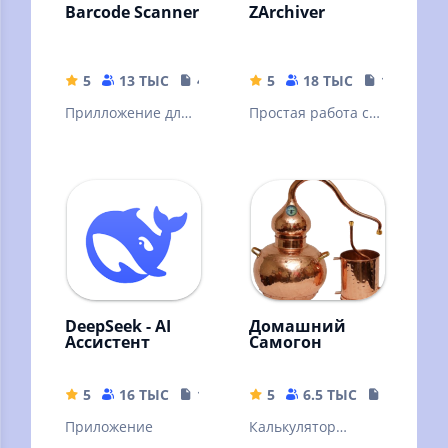
Barcode Scanner
ZArchiver
5
13 ТЫС
4.04 MB
5
18 ТЫС
10.32 MB
Прилложение для
Простая работа с
сканирования
архивами и
штрих кодов
файлами
DeepSeek - AI
Домашний
Ассистент
Самогон
5
16 ТЫС
16.44 MB
5
6.5 ТЫС
9.31 MB
Приложение
Калькулятор