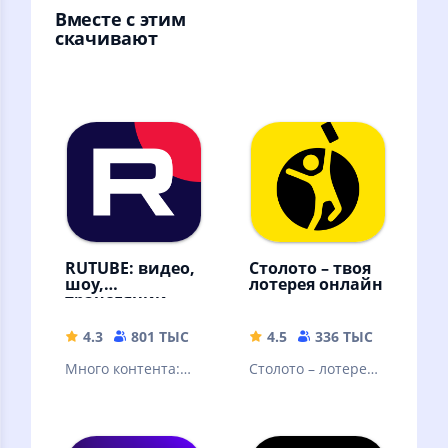
Вместе с этим
скачивают
RUTUBE: видео,
Столото – твоя
шоу,
лотерея онлайн
трансляции
4.3
801 ТЫС
42.88 MB
4.5
336 ТЫС
77.21 
Много контента:
Столото – лотерея,
видео блогеров,
в которую можно
трансляции и
выиграть. Русское
прямые эфиры,
лото и другие