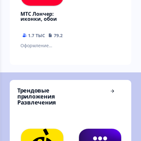
МТС Лончер:
иконки, обои
1.7 ТЫС
79.2 MB
Оформление
телефона, темы
для андроид
бесплатно, живые
обои
Трендовые
приложения
Развлечения