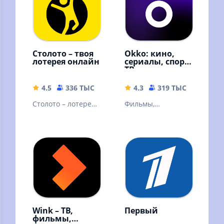
Столото – твоя
Okko: кино,
лотерея онлайн
сериалы, спорт,
ТВ
4.5
336 ТЫС
77.21 MB
4.3
319 ТЫС
49.9 M
Столото – лотерея,
Фильмы,
в которую можно
эксклюзивные
выиграть. Русское
сериалы,
лото и другие
мультфильмы и ТВ-
лотереи
каналы онлайн в
высоком качестве!
Wink – ТВ,
Первый
фильмы,