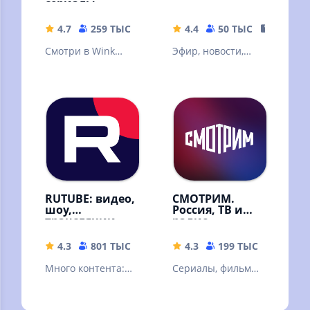
сериалы
4.7
259 ТЫС
59.68 MB
4.4
50 ТЫС
147.76 
Смотри в Wink
Эфир, новости,
онлайн фильмы,
передачи и
сериалы,
фильмы
мультфильмы и ТВ
каналы
RUTUBE: видео,
СМОТРИМ.
шоу,
Россия, ТВ и
трансляции
радио
4.3
801 ТЫС
42.88 MB
4.3
199 ТЫС
32.67 
Много контента:
Сериалы, фильмы,
видео блогеров,
эфир телеканалов
трансляции и
и радиостанций,