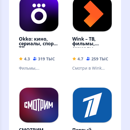
сериалы и шоу
лотереи
Okko: кино,
Wink – ТВ,
сериалы, спорт,
фильмы,
ТВ
сериалы
4.3
319 ТЫС
49.9 MB
4.7
259 ТЫС
59.68 
Фильмы,
Смотри в Wink
эксклюзивные
онлайн фильмы,
сериалы,
сериалы,
мультфильмы и ТВ-
мультфильмы и ТВ
каналы онлайн в
каналы
высоком качестве!
СМОТРИМ.
Первый