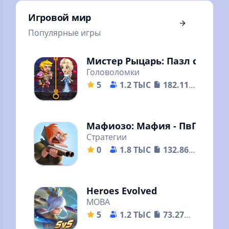
Игровой мир
Популярные игры
Мистер Рыцарь: Пазл с була
Головоломки
5
1.2 ТЫС
182.11
MB
Реши головоломки－спаси
принцесс
Мафиозо: Мафия - ПвП онла
Стратегии
0
1.8 ТЫС
132.86
MB
Стань Крестным отцом
Тактики в пошаговых PvP
Heroes Evolved
боях онлайн! Войны
MOBA
кланов Мафии
5
1.2 ТЫС
73.27
MB