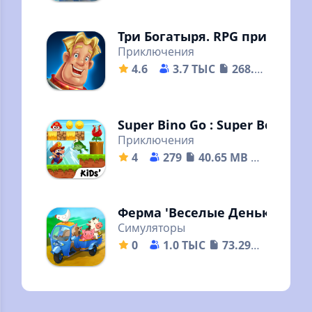
Настоящая мобильная
MOBA.
Три Богатыря. RPG приключ
Приключения
4.6
3.7 ТЫС
268.48
MB
Отправляйся в
приключение и побеждай
Super Bino Go : Super Bob's
Приключения
4
279
40.65 MB
Мир Супер Бинго Боба
дает вам шанс заново
пережить свое детство
Ферма 'Веселые Деньки'
Симуляторы
0
1.0 ТЫС
73.29
MB
Проведи веселый денёк
как настоящий фермер!