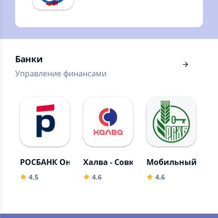
MB
Личный кабинет
предпринимателя
Банки
Управление финансами
РОСБАНК Онлайн
Халва - Совкомбанк
Мобильный банк,
А
4.5
4.6
4.6