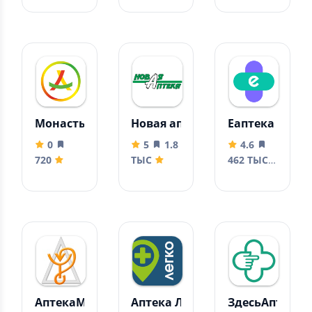
Монастырёв
Новая аптека: Лекарства онла
Еаптека
0
5
1.8
4.6
720
ТЫС
462 ТЫС
АптекаМос поиск и заказ лекарств
Аптека Легко
ЗдесьАптека