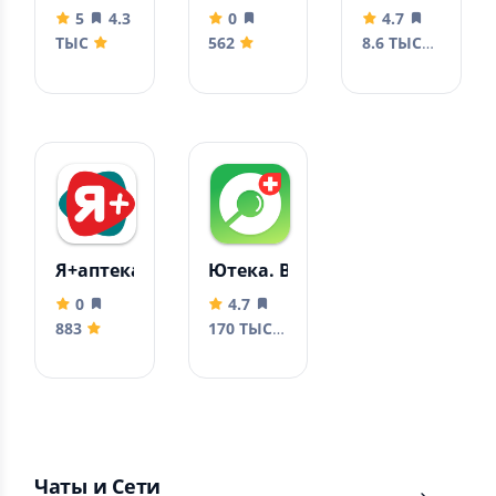
5
4.3
0
4.7
ТЫС
562
8.6 ТЫС
Я+аптека
Ютека. Все аптеки города
0
4.7
883
170 ТЫС
Чаты и Сети