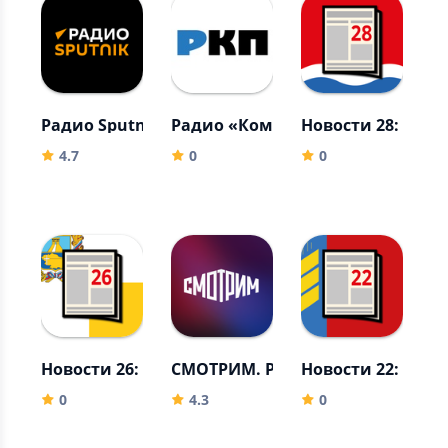
Радио Sputnik
Радио «Комсомольская правда»
Новости 28: Амур
Н
4.7
0
0
Новости 26: Ставрополье
СМОТРИМ. Россия, ТВ и радио
Новости 22: Алт
Р
0
4.3
0