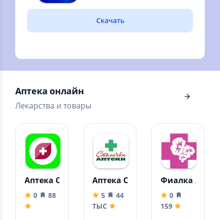
185.53 MB
ВТБ Онлайн – в лидерах
Скачать
среди онлайн-банков по
версии Markswebb
Аптека онлайн
Лекарства и товары
Аптека Семейная - Интернет-магазин
Аптека Столички
Фиалка Аптек
0
88
5
44
0
ТЫС
159