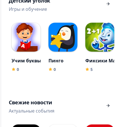
Детский уголок
Игры и обучение
Учим буквы для детей
Пинго
Фиксики Матема
С
0
0
5
Свежие новости
Актуальные события