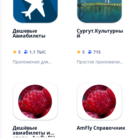
Дешевые
Сургут.Культурны
Авиабилеты
й
5
1.1 ТЫС
5
715
Приложение для
Простое приложение,
поиска дешевых цен
в котором собрана вся
на авиабилеты
информации для
туристов в Сургуте
Дешёвые
AmFly Справочник
авиабилеты и
отели - Amfly.RU