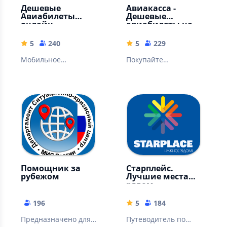
Дешевые
Авиакасса -
Авиабилеты
Дешевые
онлайн
авиабилеты на
самолет
5
240
5
229
Мобильное
Покупайте
приложение для
авиабилеты дешево!
поиска и
Сравнение цен.
бронирования
Ищите авиабилеты,
авиабилетов
отели и гостиницы
Помощник за
Старплейс.
рубежом
Лучшие места
рядом
196
5
184
Предназначено для
Путеводитель по