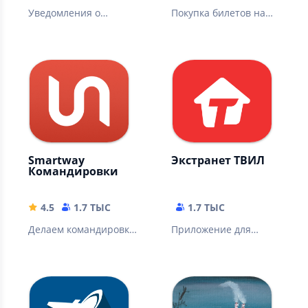
Уведомления о
Покупка билетов на
камерах
поезд без комиссии
видеофиксации
ГИБДД по России и
СНГ
Smartway
Экстранет ТВИЛ
Командировки
4.5
1.7 ТЫС
1.7 ТЫС
Делаем командировки
Приложение для
удобными
владельцев жилья