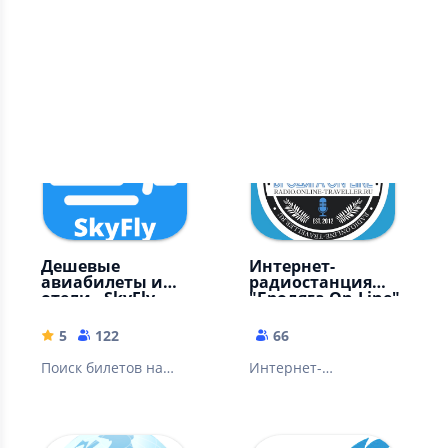
3
464
203
Запись треков с фото.
Уполномоченное
Карты:
туристическое
OpenStreetMap,
агентство ANEX TOUR
Google или Яндекс
(Анекс Тур)
Дешевые
Интернет-
авиабилеты и
радиостанция
отели - SkyFly
"Бродяга On-Line"
5
122
66
Поиск билетов на
Интернет-
самолет. Авиабилеты
радиостанция для
дешево онлайн.
Путешественников
Бронирование