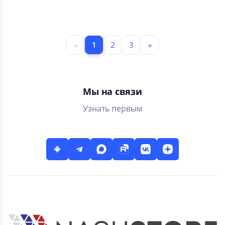
взаимодействия МИД
интересным и
России с гражданами
нужным местам рядом
РФ за рубежом
с вами в одном
приложении!
«
1
2
3
»
Мы на связи
Узнать первым