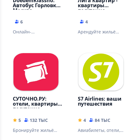
DoedemKlassno:
Лига Квартир -
Автобус Горловка -
квартиры
Москва
посуточно
6
4
Онлайн-
Арендуйте жильё
бронирование
посуточно Квартиры,
билетов. Перевозка
апартаменты,
пассажиров из
коттеджи в России и
Горловки в Россию
за рубежом
СУТОЧНО.РУ:
S7 Airlines: ваши
отели, квартиры
путешествия
посуточно
5
132 ТЫС
4
84 ТЫС
Бронируйте жильё
Авиабилеты, отели,
для отдыха: 320 тысяч
экскурсии и не только