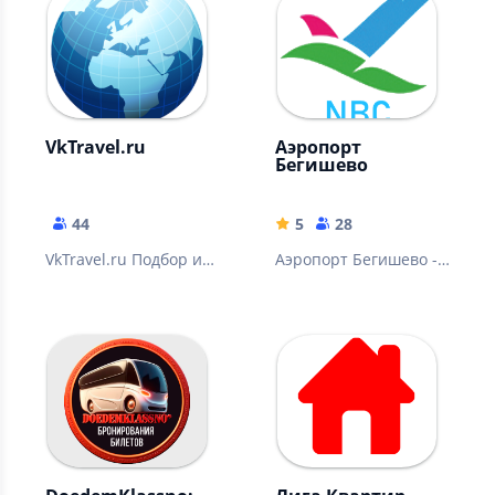
отелей.
VkTravel.ru
Аэропорт
Бегишево
44
5
28
VkTravel.ru Подбор и
Аэропорт Бегишево -
бронирование
мобильное
путешествий онлайн
приложение