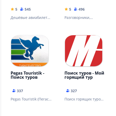
5
545
5
496
Дешёвые авиабилеты,
Разговорники,
отели, поезда, такси,
достопримечательнос
санатории.
ти, контакты
Разговорники,
авиакомпаний,
справочники.
полезная
информация.
Pegas Touristik -
Поиск туров - Мой
Поиск туров
горящий тур
337
327
Pegas Touristik (Пегас
Поиск горящих туров
Туристик) - Поиск и
по всем
подбор туров
туроператорам.