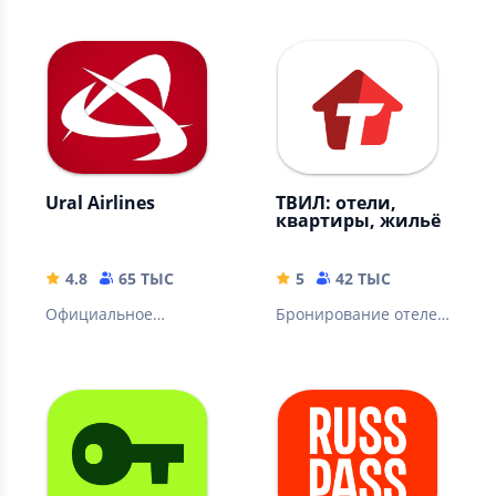
вариантов в России и
за рубежом.
Ural Airlines
ТВИЛ: отели,
квартиры, жильё
4.8
65 ТЫС
5
42 ТЫС
Официальное
Бронирование отелей
мобильное
и квартир
приложение
Авиакомпании
«Уральские
авиалинии»