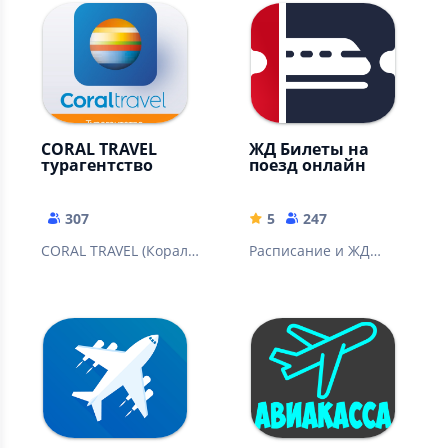
Доступный отдых
всем!
CORAL TRAVEL
ЖД Билеты на
турагентство
поезд онлайн
307
5
247
CORAL TRAVEL (Корал
Расписание и ЖД
Тревел) Турагентство
билеты на поезда
ООО "Места Мира" -
РЖД. 100% возврат.
Поиск горящих туров
Купите билет на поезд
онлайн