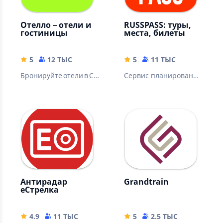
Отелло－отели и
RUSSPASS: туры,
гостиницы
места, билеты
5
12 ТЫС
5
11 ТЫС
Бронируйте отели в Со
Сервис планирования
чи и по миру с оплатой
путешествий по
картой РФ и выгодным
России
и скидками
Антирадар
Grandtrain
еСтрелка
4.9
11 ТЫС
5
2.5 ТЫС