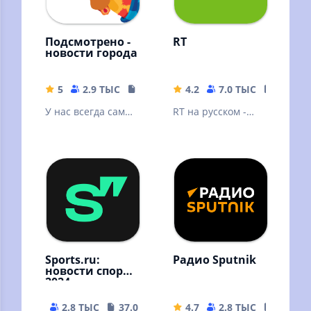
Подсмотрено -
RT
новости города
5
2.9 ТЫС
17.36 MB
4.2
7.0 ТЫС
32.98 
У нас всегда самые
RT на русском -
свежие новости
последние новости
твоего города!
онлайн в России,
на Украине и в
мире
Sports.ru:
Радио Sputnik
новости спорта
2024
2.8 ТЫС
37.06 MB
4.7
2.8 ТЫС
26.8 M