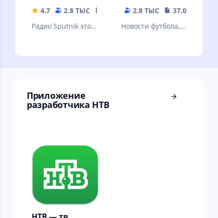
4.7
2.8 ТЫС
26.8 MB
2.8 ТЫС
37.06 MB
Радио Sputnik это
Новости футбола,
ответ на вопрос -
чемпионат РПЛ,
чем сегодня живет
трансляции матч
Россия и весь мир?
тв, онлайн
результаты матчей
Приложение
разработчика НТВ
НТВ — тв,