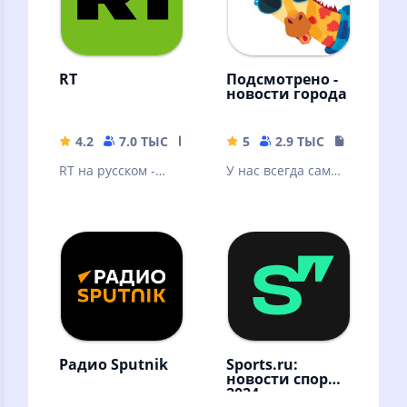
RT
Подсмотрено -
новости города
4.2
7.0 ТЫС
32.98 MB
5
2.9 ТЫС
17.36 MB
RT на русском -
У нас всегда самые
последние новости
свежие новости
онлайн в России,
твоего города!
на Украине и в
мире
Радио Sputnik
Sports.ru:
новости спорта
2024