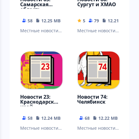
Самарская
Сургут и ХМАО
область
58
12.25 MB
5
79
12.21 MB
Местные новости:
Местные новости:
Самара, Тольятти,
Сургут,
Сызрань,
Нижневартовск,
Новокуйбышевск,
Нефтеюганск,
Чапаевск,
Ханты-Мансийск,
Жигулевск…
Когалым…
Новости 23:
Новости 74:
Краснодарский
Челябинск
край
58
12.24 MB
68
12.22 MB
Местные новости:
Местные новости:
Краснодар, Сочи,
Челябинск,