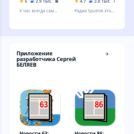
5
2.9 ТЫС
17.36 MB
4.7
2.8 ТЫС
26.8 M
У нас всегда самые
Радио Sputnik это
свежие новости
ответ на вопрос -
твоего города!
чем сегодня живет
Россия и весь мир?
Приложение
разработчика Сергей
БЕЛЯЕВ
Новости 63:
Новости 86: