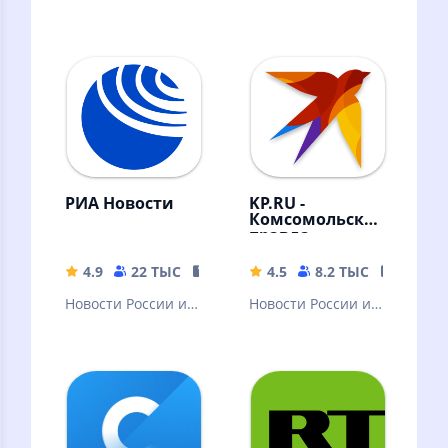
РИА Новости
KP.RU -
Комсомольская
правда.
Главные
новости
4.9
22 ТЫС
23.82 MB
4.5
8.2 ТЫС
80.79 
страны
Новости России и
Новости России и
мира, радио,
мира. Радио, фото,
видео,
видео, трансляции
инфографика от
лидера новостного
рынка.