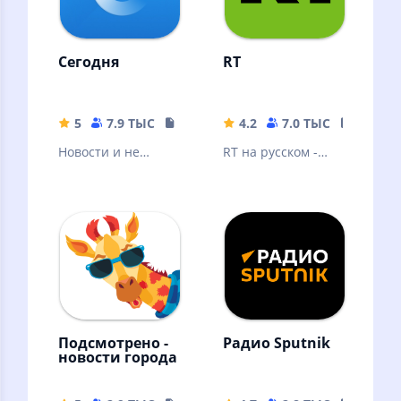
Сегодня
RT
5
7.9 ТЫС
19.2 MB
4.2
7.0 ТЫС
32.98 
Новости и не
RT на русском -
только
последние новости
онлайн в России,
на Украине и в
мире
Подсмотрено -
Радио Sputnik
новости города