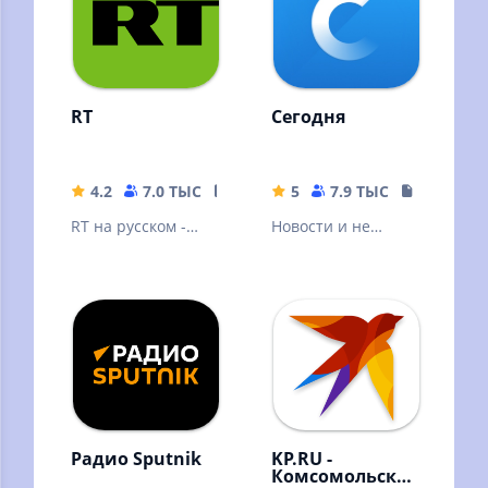
рынка.
RT
Сегодня
4.2
7.0 ТЫС
32.98 MB
5
7.9 ТЫС
19.2 MB
RT на русском -
Новости и не
последние новости
только
онлайн в России,
на Украине и в
мире
Радио Sputnik
KP.RU -
Комсомольская