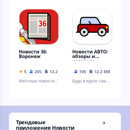
Новороссийск,
Магнитогорск,
Армавир, Ейское,
Златоуст, Миасс,
Анапа, Ейск…
Копейск, Озерск…
Новости 36:
Новости АВТО:
Воронеж
обзоры и
новинки
5
205
12.22 MB
105
12.2 MB
Местные новости:
Будь в курсе самых
Воронеж, Россошь,
свежих событий и
Борисоглебск,
новостей из
Лиски, Острогожск,
автомобильного
Нововоронеж…
мира
Трендовые
приложения Новости