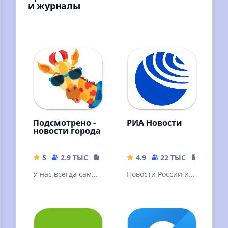
и журналы
Подсмотрено -
РИА Новости
новости города
5
2.9 ТЫС
17.36 MB
4.9
22 ТЫС
23.82 M
У нас всегда самые
Новости России и
свежие новости
мира, радио,
твоего города!
видео,
инфографика от
лидера новостного