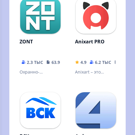
ZONT
Anixart PRO
2.3 ТЫС
63.98 MB
4.9
6.2 ТЫС
13.01 
Охранно-
Anixart – это
телеметрический
мобильное
сервис
приложение,
которое поможет
вам смотреть
аниме везде!