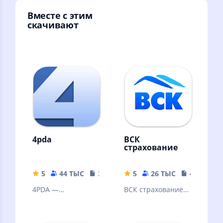
Вместе с этим
скачивают
4pda
ВСК
страхование
5
44 ТЫС
3.01 MB
5
26 ТЫС
467.29 M
4PDA —
ВСК страхование
крупнейший
— мобильное
тематический
приложение для
ресурс о
действующих и