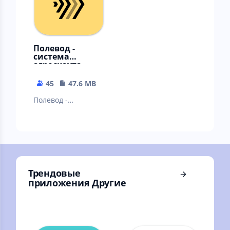
Полевод -
система
агроскаута
45
47.6 MB
Полевод -
профессиональны
й инструмент для
обследования
полей.
Трендовые
приложения Другие