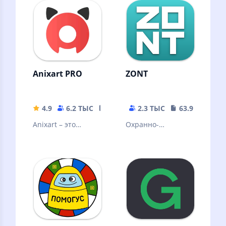
мобильных
новых клиентов.
устройствах в
рунете
Anixart PRO
ZONT
4.9
6.2 ТЫС
13.01 MB
2.3 ТЫС
63.98 MB
Anixart – это
Охранно-
мобильное
телеметрический
приложение,
сервис
которое поможет
вам смотреть
аниме везде!