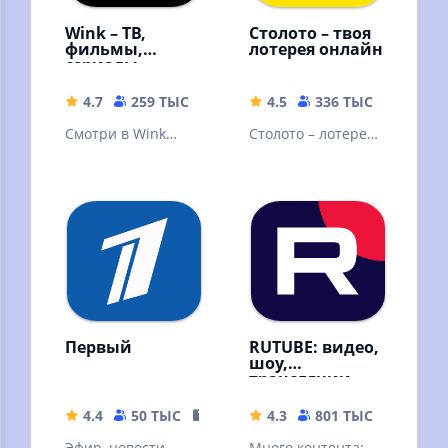
Wink – ТВ,
Столото – твоя
фильмы,
лотерея онлайн
сериалы
4.7
259 ТЫС
59.68 MB
4.5
336 ТЫС
77.21 
Смотри в Wink
Столото – лотерея,
онлайн фильмы,
в которую можно
сериалы,
выиграть. Русское
мультфильмы и ТВ
лото и другие
каналы
лотереи
Первый
RUTUBE: видео,
шоу,
трансляции
4.4
50 ТЫС
147.76 MB
4.3
801 ТЫС
42.88 
Эфир, новости,
Много контента: