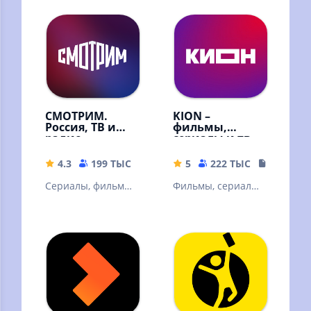
СМОТРИМ.
KION –
Россия, ТВ и
фильмы,
радио
сериалы и тв
4.3
199 ТЫС
32.67 MB
5
222 ТЫС
108.87 
Сериалы, фильмы,
Фильмы, сериалы
эфир телеканалов
и ТВ
и радиостанций,
новости