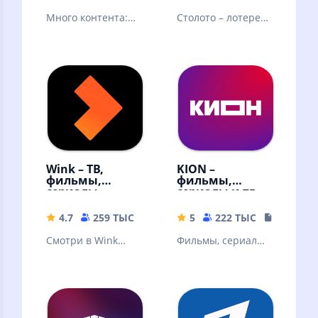
Много контента:
Столото – лотерея,
видео блогеров,
в которую можно
трансляции и
выиграть. Русское
прямые эфиры,
лото и другие
сериалы и шоу
лотереи
Wink – ТВ,
KION –
фильмы,
фильмы,
сериалы
сериалы и тв
4.7
259 ТЫС
59.68 MB
5
222 ТЫС
108.87 
Смотри в Wink
Фильмы, сериалы
онлайн фильмы,
и ТВ
сериалы,
мультфильмы и ТВ
каналы