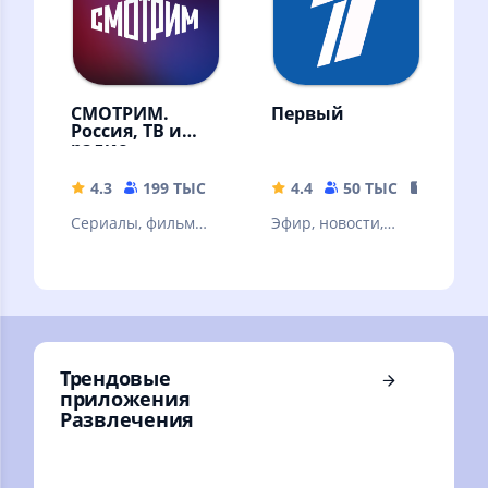
СМОТРИМ.
Первый
Россия, ТВ и
радио
4.3
199 ТЫС
32.67 MB
4.4
50 ТЫС
147.76 
Сериалы, фильмы,
Эфир, новости,
эфир телеканалов
передачи и
и радиостанций,
фильмы
новости
Трендовые
приложения
Развлечения