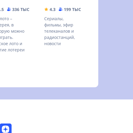
B
.5
336 ТЫС
77.21 MB
4.3
199 ТЫС
32.67 MB
лото –
Сериалы,
ерея, в
фильмы, эфир
орую можно
телеканалов и
грать.
радиостанций,
ское лото и
новости
гие лотереи