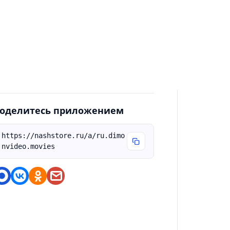
екламы. - Увеличены размеры карточек с
идео. - В версии для TV добавлена
астройка размера карточек. - Добавлена
астройка для скрытия жанров в поиске. -
сли скачиваете серии сериала - скачанные
айлы называются по имени серии.
оделитесь приложением
https://nashstore.ru/a/ru.dimo
nvideo.movies