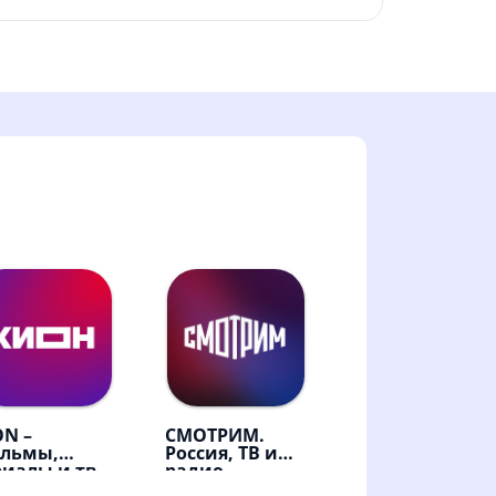
ON –
СМОТРИМ.
льмы,
Россия, ТВ и
риалы и тв
радио