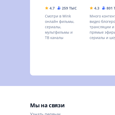
4.7
259 ТЫС
59.68 MB
4.3
801
Смотри в Wink
Много контен
онлайн фильмы,
видео блогеро
сериалы,
трансляции и
мультфильмы и
прямые эфир
ТВ каналы
сериалы и шо
Мы на связи
Узнать первым