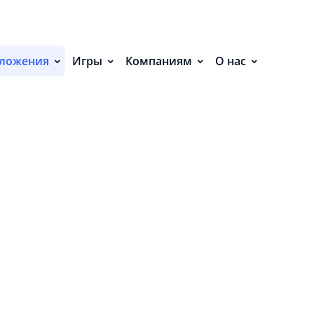
С
П
ложения
Игры
Компаниям
О нас
С
иалы»
Р
Р
СВ
Р
В
О
ывать аудио.
П
П
В
E
О
ывать данные во внешнее хранилище.
З
4.
T