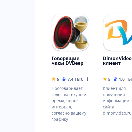
Говорящие
DimonVideo
часы DVBeep
клиент
5
7.4 ТЫС
17.71 MB
5
1.0 Т
Проговаривает
Клиент для
голосом текущее
получения
время, через
информации 
интервал,
сайта
согласно вашему
dimonvideo.ru
графику