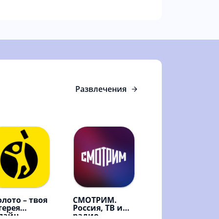
Развлечения
олото – твоя
СМОТРИМ.
терея
Россия, ТВ и
лайн
радио