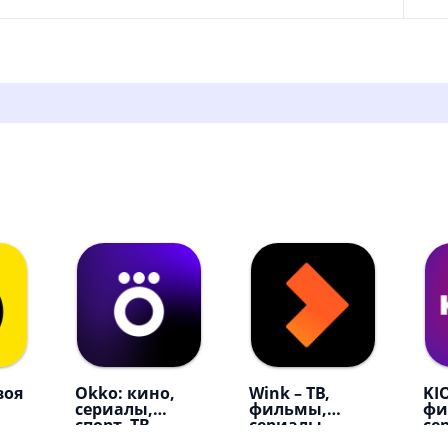
воя
Okko: кино,
Wink – ТВ,
KI
сериалы,
фильмы,
фи
спорт, ТВ
сериалы
се