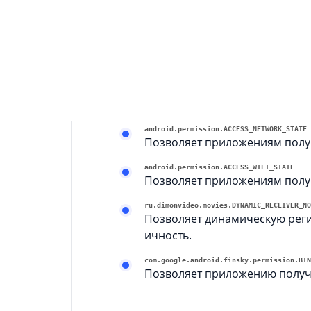
android.permission.INTERNET
Позволяет приложениям откры
android.permission.FOREGROUND_SERVICE
Позволяет обычному приложен
android.permission.POST_NOTIFICATIONS
Позволяет приложению публи
android.permission.ACCESS_NETWORK_STATE
Позволяет приложениям получ
android.permission.ACCESS_WIFI_STATE
Позволяет приложениям получа
ru.dimonvideo.movies.DYNAMIC_RECEIVER_NO
Позволяет динамическую реги
ичность.
com.google.android.finsky.permission.BIN
Позволяет приложению получат