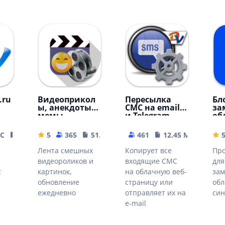
.ru
Видеоприкол
Пересылка
Бл
ы, анекдоты,
СМС на email
за
мемы
и Telegram
об
ЫС
10.62 MB
5
365
51.31 MB
461
12.45 MB
Лента смешных
Копирует все
Про
видеороликов и
входящие СМС
для
с
картинок,
на облачную веб-
зам
обновление
страницу или
об
ежедневно
отправляет их на
син
e-mail