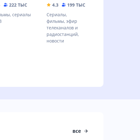
MB
5
222 ТЫС
108.87 MB
4.3
199 ТЫС
32.67 MB
ьмы, сериалы
Сериалы,
В
фильмы, эфир
телеканалов и
радиостанций,
новости
все