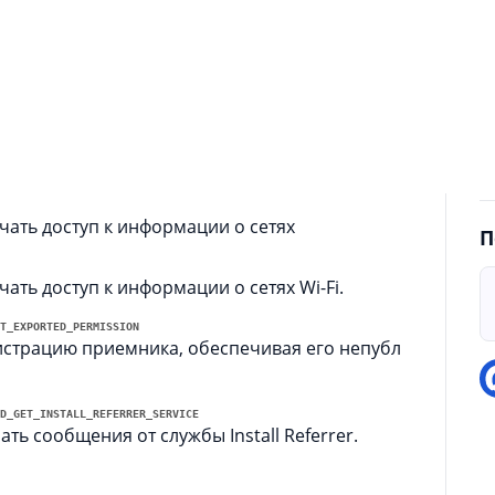
р
вать сетевые сокеты.
в
н
н
ию использовать Service.startForeground.
Е
ф
ковать уведомления.
ать доступ к информации о сетях
П
ть доступ к информации о сетях Wi-Fi.
T_EXPORTED_PERMISSION
страцию приемника, обеспечивая его непубл
D_GET_INSTALL_REFERRER_SERVICE
ь сообщения от службы Install Referrer.