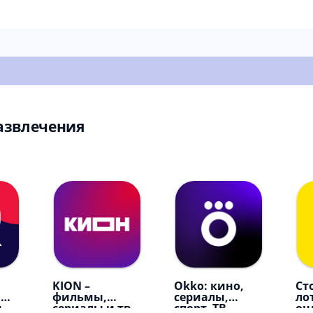
азвлечения
KION –
Okko: кино,
Ст
,
фильмы,
сериалы,
ло
и
сериалы и тв
спорт, ТВ
он