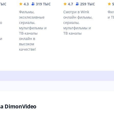
 ТЫС
77.21 MB
4.3
319 ТЫС
49.9 MB
4.7
259 ТЫС
59.68 
Фильмы,
Смотри в Wink
Фил
эксклюзивные
онлайн фильмы,
и Т
о
сериалы,
сериалы,
мультфильмы и
мультфильмы и
и
ТВ-каналы
ТВ каналы
еи
онлайн в
высоком
качестве!
а DimonVideo