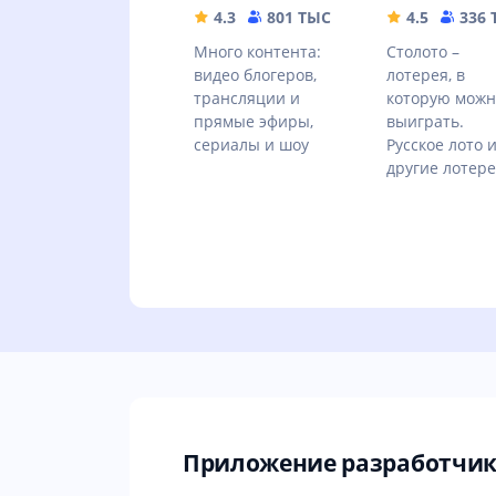
4.3
801 ТЫС
42.88 MB
4.5
336
Много контента:
Столото –
видео блогеров,
лотерея, в
трансляции и
которую можн
прямые эфиры,
выиграть.
сериалы и шоу
Русское лото 
другие лотер
Приложение разработчик