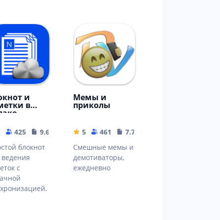
окнот и
Мемы и
метки в
приколы
лаке
5
425
9.65 MB
5
461
7.7 MB
стой блокнот
Смешные мемы и
 ведения
демотиваторы,
еток с
ежедневно
лачной
хронизацией.