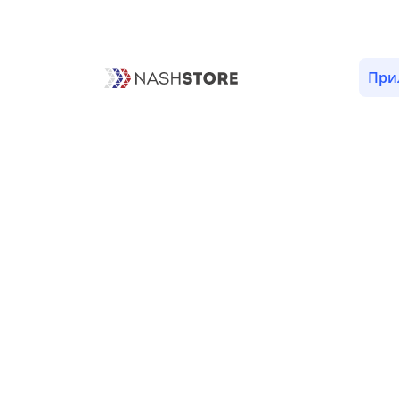
ОПИСАНИЕ
ВЕРСИИ (14)
РАЗРЕШЕНИЯ (10)
При
Разрешения «Фильмы и сер
audio
android.permission.RECORD_AUDIO
Позволяет приложению запис
help
com.google.android.gms.permission.AD_ID
storage
android.permission.WRITE_EXTERNAL_STORAG
Позволяет приложению запис
system