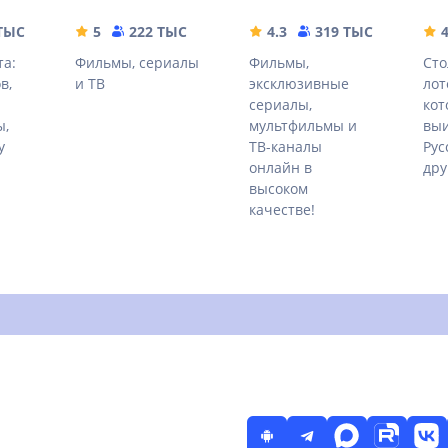
 ТЫС
42.88 MB
5
222 ТЫС
108.87 MB
4.3
319 ТЫС
49.9 M
4
та:
Фильмы, сериалы
Фильмы,
Сто
в,
и ТВ
эксклюзивные
лот
сериалы,
кот
ы,
мультфильмы и
выи
у
ТВ-каналы
Рус
онлайн в
дру
высоком
качестве!