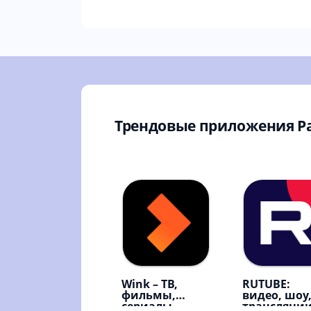
Трендовые приложения Р
Wink – ТВ,
RUTUBE:
фильмы,
видео, шоу
сериалы
трансляци