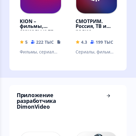
KION –
СМОТРИМ.
фильмы,
Россия, ТВ и
сериалы и тв
радио
5
222 ТЫС
108.87 MB
4.3
199 ТЫС
32.67 
Фильмы, сериалы
Сериалы, фильмы,
и ТВ
эфир телеканалов
и радиостанций,
новости
Приложение
разработчика
DimonVideo