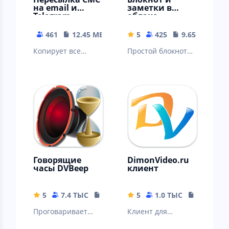
на email и
заметки в
Telegram
облаке
461
12.45 MB
5
425
9.65 MB
Копирует все
Простой блокнот
входящие СМС на
для ведения
облачную веб-
заметок с
страницу или
облачной
отправляет их на
синхронизацией.
e-mail
Говорящие
DimonVideo.ru
часы DVBeep
клиент
5
7.4 ТЫС
17.71 MB
5
1.0 ТЫС
10.62 MB
Проговаривает
Клиент для
голосом текущее
получения