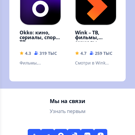
Okko: кино,
Wink – ТВ,
сериалы, спорт,
фильмы,
ТВ
сериалы
4.3
319 ТЫС
49.9 MB
4.7
259 ТЫС
59.68 
Фильмы,
Смотри в Wink
эксклюзивные
онлайн фильмы,
сериалы,
сериалы,
мультфильмы и ТВ-
мультфильмы и ТВ
каналы онлайн в
каналы
высоком качестве!
Мы на связи
Узнать первым