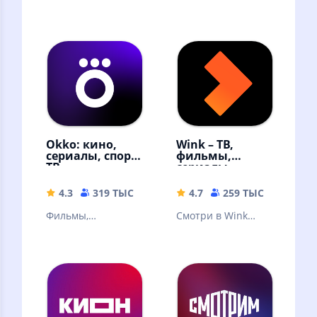
видео блогеров,
в которую можно
трансляции и
выиграть. Русское
прямые эфиры,
лото и другие
сериалы и шоу
лотереи
Okko: кино,
Wink – ТВ,
сериалы, спорт,
фильмы,
ТВ
сериалы
4.3
319 ТЫС
49.9 MB
4.7
259 ТЫС
59.68 
Фильмы,
Смотри в Wink
эксклюзивные
онлайн фильмы,
сериалы,
сериалы,
мультфильмы и ТВ-
мультфильмы и ТВ
каналы онлайн в
каналы
высоком качестве!