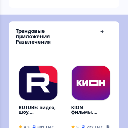
время, через
информации с
интервал, согласно
сайта
вашему графику
dimonvideo.ru
Трендовые
приложения
Развлечения
RUTUBE: видео,
KION –
шоу,
фильмы,
трансляции
сериалы и тв
4.3
801 ТЫС
42.88 MB
5
222 ТЫС
108.87 