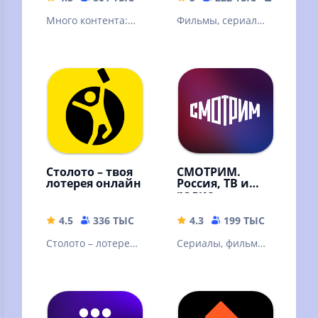
Много контента:
Фильмы, сериалы
видео блогеров,
и ТВ
трансляции и
прямые эфиры,
сериалы и шоу
Столото – твоя
СМОТРИМ.
лотерея онлайн
Россия, ТВ и
радио
4.5
336 ТЫС
77.21 MB
4.3
199 ТЫС
32.67 
Столото – лотерея,
Сериалы, фильмы,
в которую можно
эфир телеканалов
выиграть. Русское
и радиостанций,
лото и другие
новости
лотереи