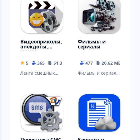
Видеоприколы,
Фильмы и
анекдоты,
сериалы
мемы
5
365
51.31 MB
477
20.62 MB
Лента смешных
Фильмы и сериалы
видеороликов и
онлайн
картинок,
обновление
ежедневно
Пересылка СМС
Блокнот и