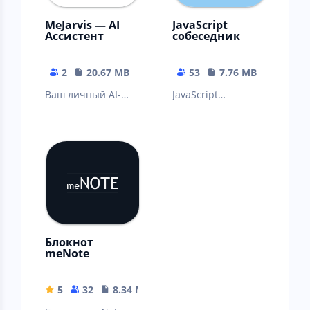
MeJarvis — AI
JavaScript
Ассистент
собеседник
2
20.67 MB
53
7.76 MB
Ваш личный AI-
JavaScript
ассистент с
собеседник -
продвинутым
приложение
интеллектом для
поможет
диалогов и
подготовиться к
решения задач.
собеседованию по
JS
Блокнот
meNote
5
32
8.34 MB