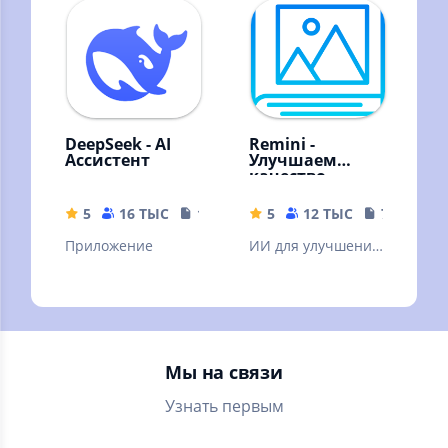
вашему графику
DeepSeek - AI
Remini -
Ассистент
Улучшаем
качество
картинок!
5
16 ТЫС
16.44 MB
5
12 ТЫС
79.19 MB
Приложение
ИИ для улучшения
качества вашей
картинки. ❗Читать
описание.
Мы на связи
Узнать первым