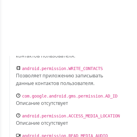
галереи"
Скрыть разрешения (15)
android.permission.READ_CONTACTS
Позволяет приложению читать данные
контактов пользователя.
android.permission.WRITE_CONTACTS
Позволяет приложению записывать
данные контактов пользователя.
com.google.android.gms.permission.AD_ID
Описание отсутствует
android.permission.ACCESS_MEDIA_LOCATION
Описание отсутствует
android.permission.READ_MEDIA_AUDIO