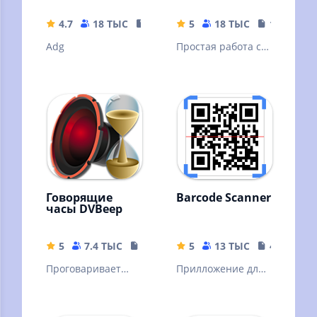
4.7
18 ТЫС
35.63 MB
5
18 ТЫС
10.32 MB
Adg
Простая работа с
архивами и
файлами
Говорящие
Barcode Scanner
часы DVBeep
5
7.4 ТЫС
17.71 MB
5
13 ТЫС
4.04 MB
Проговаривает
Прилложение для
голосом текущее
сканирования
время, через
штрих кодов
интервал, согласно