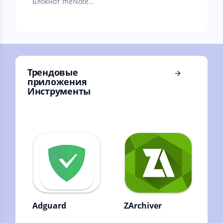
Блокнот meNote
удобное
приложение для
ведения заметок и
записей, делиться
ими.
Трендовые
приложения
Инструменты
Adguard
ZArchiver