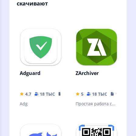
скачивают
Adguard
ZArchiver
4.7
18 ТЫС
35.63 MB
5
18 ТЫС
10.32 MB
Adg
Простая работа с
архивами и
файлами