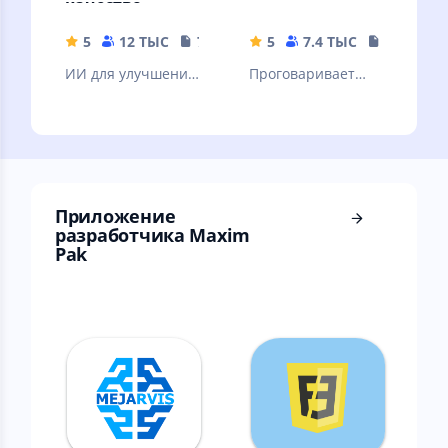
качество
картинок!
5
12 ТЫС
79.19 MB
5
7.4 ТЫС
17.71 MB
ИИ для улучшения
Проговаривает
качества вашей
голосом текущее
картинки. ❗Читать
время, через
описание.
интервал, согласно
вашему графику
Приложение
разработчика Maxim
Pak