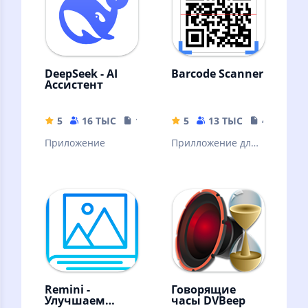
DeepSeek - AI
Barcode Scanner
Ассистент
5
16 ТЫС
16.44 MB
5
13 ТЫС
4.04 MB
Приложение
Прилложение для
сканирования
штрих кодов
Remini -
Говорящие
Улучшаем
часы DVBeep