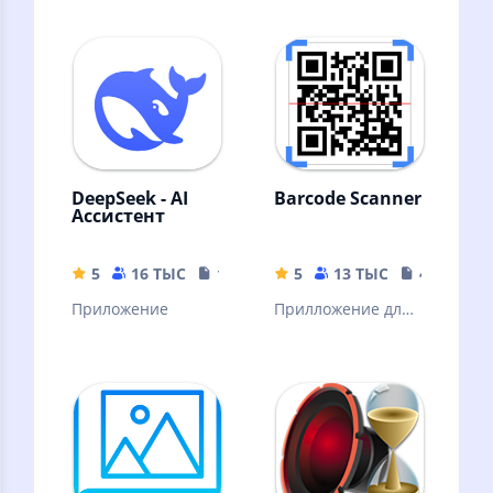
файлами
DeepSeek - AI
Barcode Scanner
Ассистент
5
16 ТЫС
16.44 MB
5
13 ТЫС
4.04 MB
Приложение
Прилложение для
сканирования
штрих кодов