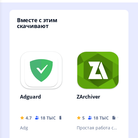
Вместе с этим
скачивают
Adguard
ZArchiver
4.7
18 ТЫС
35.63 MB
5
18 ТЫС
10.32 MB
Adg
Простая работа с
архивами и