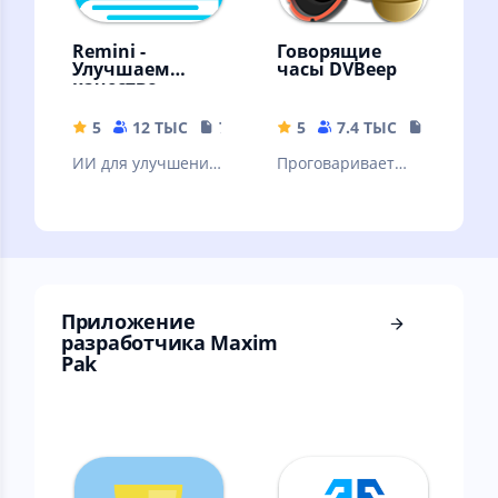
Remini -
Говорящие
Улучшаем
часы DVBeep
качество
картинок!
5
12 ТЫС
79.19 MB
5
7.4 ТЫС
17.71 MB
ИИ для улучшения
Проговаривает
качества вашей
голосом текущее
картинки. ❗Читать
время, через
описание.
интервал, согласно
вашему графику
Приложение
разработчика Maxim
Pak