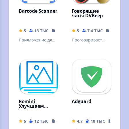
Barcode Scanner
Говорящие
часы DVBeep
5
13 ТЫС
4.04 MB
5
7.4 ТЫС
17.71 MB
Прилложение для
Проговаривает
сканирования
голосом текущее
штрих кодов
время, через
интервал, согласно
вашему графику
Remini -
Adguard
Улучшаем
качество
картинок!
5
12 ТЫС
79.19 MB
4.7
18 ТЫС
35.63 M