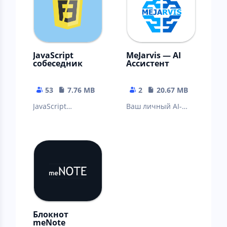
JavaScript
MeJarvis — AI
собеседник
Ассистент
53
7.76 MB
2
20.67 MB
JavaScript
Ваш личный AI-
собеседник -
ассистент с
приложение
продвинутым
поможет
интеллектом для
подготовиться к
диалогов и
собеседованию по
решения задач.
JS
Блокнот
meNote