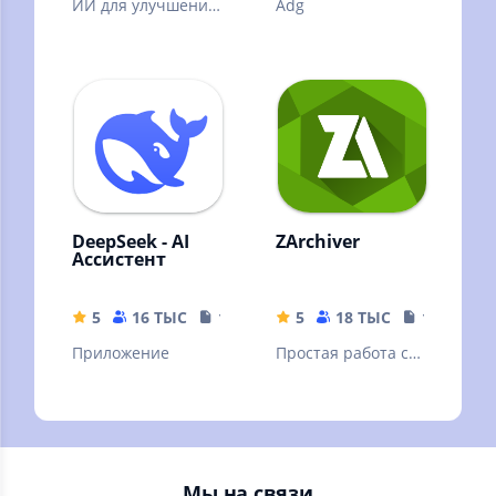
ИИ для улучшения
Adg
качества вашей
картинки. ❗Читать
описание.
DeepSeek - AI
ZArchiver
Ассистент
5
16 ТЫС
16.44 MB
5
18 ТЫС
10.32 MB
Приложение
Простая работа с
архивами и
файлами
Мы на связи