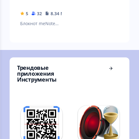
5
32
8.34 MB
Блокнот meNote
удобное
приложение для
ведения заметок и
записей, делиться
ими.
Трендовые
приложения
Инструменты