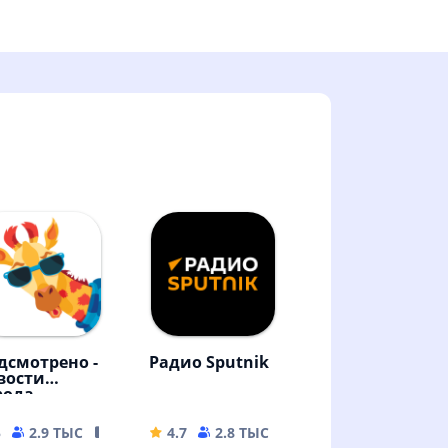
дсмотрено -
Радио Sputnik
вости
рода
MB
5
2.9 ТЫС
17.36 MB
4.7
2.8 ТЫС
26.8 MB