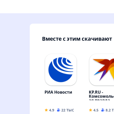
Вместе с этим скачивают
РИА Новости
KP.RU -
Комсомоль
ая правда.
Главные
новости
4.9
22 ТЫС
23.82 MB
4.5
8.2 
страны