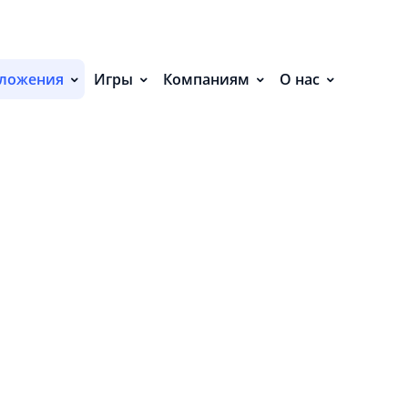
С
П
ложения
Игры
Компаниям
О нас
С
Р
Р
СВ
Р
О
П
П
В
О
З
•
о
Ч