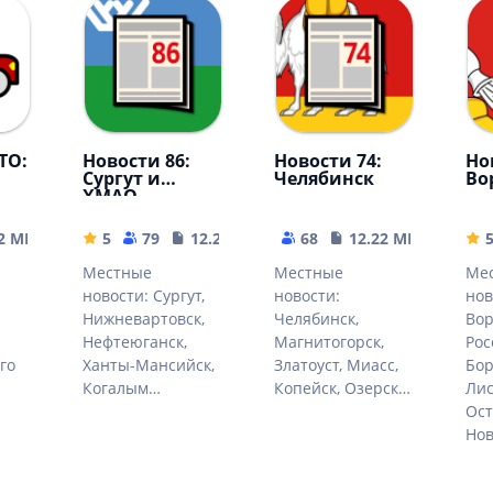
ТО:
Новости 86:
Новости 74:
Но
Сургут и
Челябинск
Во
ХМАО
.2 MB
5
79
12.21 MB
68
12.22 MB
Местные
Местные
Ме
новости: Сургут,
новости:
нов
Нижневартовск,
Челябинск,
Вор
Нефтеюганск,
Магнитогорск,
Рос
го
Ханты-Мансийск,
Златоуст, Миасс,
Бор
Когалым…
Копейск, Озерск…
Лис
Ост
Но