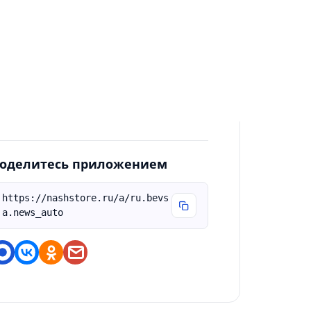
справлены отступы, верхняя панель и
ёрстка на планшетах и складных
елефонах. • Картинки в статьях
агружаются надёжнее и не «расползаются»
о ширине экрана. • Быстрее открытие,
лавнее смена темы и меньше подвисаний
ри чтении.
оделитесь приложением
https://nashstore.ru/a/ru.bevs
a.news_auto