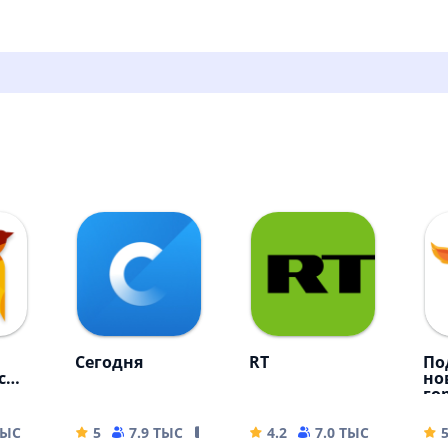
Сегодня
RT
По
ск
но
го
ТЫС
80.79 MB
5
7.9 ТЫС
19.2 MB
4.2
7.0 ТЫС
32.98 