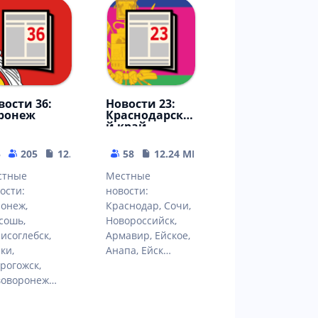
вости 36:
Новости 23:
ронеж
Краснодарски
й край
5
205
12.22 MB
58
12.24 MB
стные
Местные
ости:
новости:
онеж,
Краснодар, Сочи,
сошь,
Новороссийск,
исоглебск,
Армавир, Ейское,
ки,
Анапа, Ейск…
рогожск,
воворонеж…