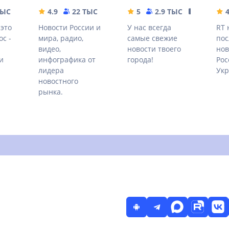
ТЫС
26.8 MB
4.9
22 ТЫС
23.82 MB
5
2.9 ТЫС
17.36 MB
4
 это
Новости России и
У нас всегда
RT 
ос -
мира, радио,
самые свежие
пос
видео,
новости твоего
нов
и
инфографика от
города!
Рос
лидера
Укр
новостного
рынка.