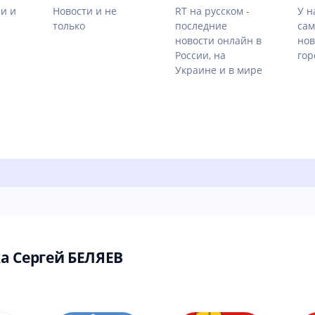
ии и
Новости и не
RT на русском -
У н
только
последние
сам
новости онлайн в
нов
России, на
гор
Украине и в мире
а Сергей БЕЛЯЕВ