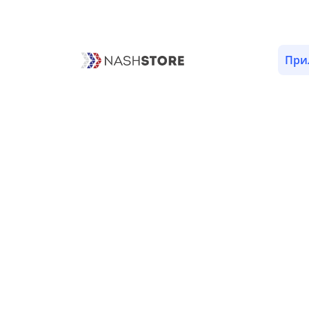
ОПИСАНИЕ
ВЕРСИИ (8)
РАЗРЕШЕНИЯ (12)
При
Сториз «Новости АВТО»
Пока нет сториз.