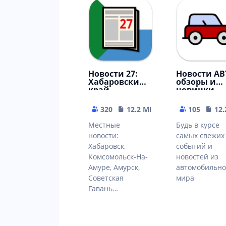
Новости 27:
Новости АВ
Хабаровский
обзоры и
край
новинки
320
12.2 MB
105
12
Местные
Будь в курсе
новости:
самых свежих
Хабаровск,
событий и
Комсомольск-На-
новостей из
Амуре, Амурск,
автомобильно
Советская
мира
Гавань…