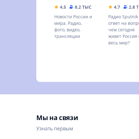
новости
4.5
8.2 ТЫС
80.79 MB
4.7
2.8 
страны
Новости России и
Радио Sputnik
мира. Радио,
ответ на вопр
фото, видео,
чем сегодня
трансляции
живет Россия 
весь мир?
Мы на связи
Узнать первым