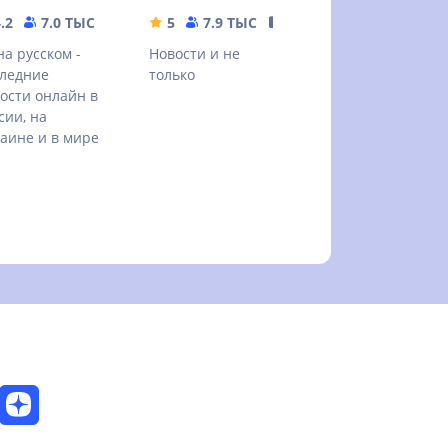
.2
7.0 ТЫС
32.98 MB
5
7.9 ТЫС
19.2 MB
на русском -
Новости и не
ледние
только
ости онлайн в
сии, на
аине и в мире