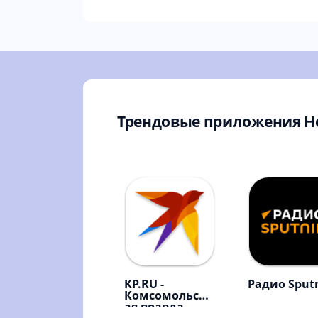
Трендовые приложения Н
KP.RU -
Радио Sput
Комсомольск
ая правда.
Главные