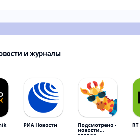
овости и журналы
nik
РИА Новости
Подсмотрено -
RT
новости
города