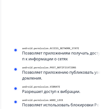
android.permission.WRITE_EXTERNAL_STORAGE
Позволяет приложению записывать дан
ные во внешнее хранилище.
system
android.permission.INTERNET
Позволяет приложениям открывать сете
вые сокеты.
android.permission.ACCESS_NETWORK_STATE
Позволяет приложениям получать досту
п к информации о сетях
android.permission.POST_NOTIFICATIONS
Позволяет приложению публиковать уве
домления.
android.permission.VIBRATE
Разрешает доступ к вибрации.
android.permission.WAKE_LOCK
Позволяет использовать блокировки Po