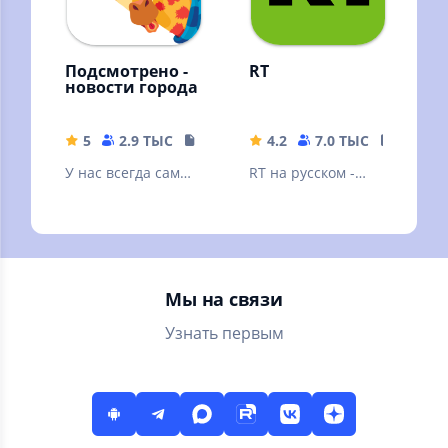
Подсмотрено -
RT
новости города
5
2.9 ТЫС
17.36 MB
4.2
7.0 ТЫС
32.98 
У нас всегда самые
RT на русском -
свежие новости
последние новости
твоего города!
онлайн в России,
на Украине и в
мире
Мы на связи
Узнать первым