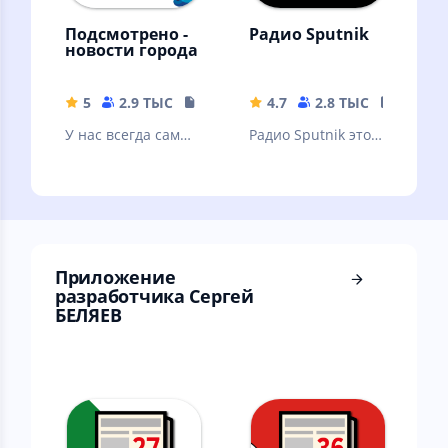
Подсмотрено -
Радио Sputnik
новости города
5
2.9 ТЫС
17.36 MB
4.7
2.8 ТЫС
26.8 M
У нас всегда самые
Радио Sputnik это
свежие новости
ответ на вопрос -
твоего города!
чем сегодня живет
Россия и весь мир?
Приложение
разработчика Сергей
БЕЛЯЕВ