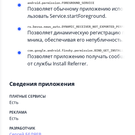
android.permission.FOREGROUND_SERVICE
Позволяет обычному приложению испо
льзовать Service.startForeground.
ru.bevsa.news_auto.DYNAMIC_RECEIVER_NOT_EXPORTED_PERMISSION
Позволяет динамическую регистрацию прие
мника, обеспечивая его непубличность.
com.google.android.finsky.permissio
Позволяет приложению получать сообщени
от службы Install Referrer.
Сведения приложения
ПЛАТНЫЕ СЕРВИСЫ
Есть
РЕКЛАМА
Есть
РАЗРАБОТЧИК
Сергей БЕЛЯЕВ