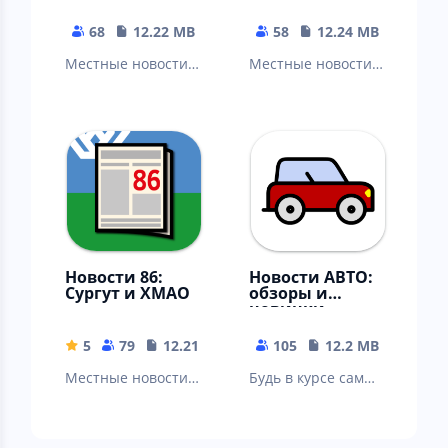
68
12.22 MB
58
12.24 MB
Местные новости:
Местные новости:
Челябинск,
Краснодар, Сочи,
Магнитогорск,
Новороссийск,
Златоуст, Миасс,
Армавир, Ейское,
Копейск, Озерск…
Анапа, Ейск…
Новости 86:
Новости АВТО:
Сургут и ХМАО
обзоры и
новинки
5
79
12.21 MB
105
12.2 MB
Местные новости:
Будь в курсе самых
Сургут,
свежих событий и
Нижневартовск,
новостей из
Нефтеюганск,
автомобильного