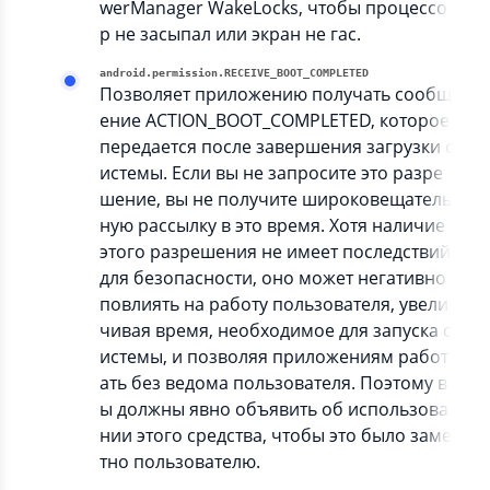
werManager WakeLocks, чтобы процессо
р не засыпал или экран не гас.
android.permission.RECEIVE_BOOT_COMPLETED
Позволяет приложению получать сообщ
ение ACTION_BOOT_COMPLETED, которое
передается после завершения загрузки с
истемы. Если вы не запросите это разре
шение, вы не получите широковещатель
ную рассылку в это время. Хотя наличие
этого разрешения не имеет последствий
для безопасности, оно может негативно
повлиять на работу пользователя, увели
чивая время, необходимое для запуска с
истемы, и позволяя приложениям работ
ать без ведома пользователя. Поэтому в
ы должны явно объявить об использова
нии этого средства, чтобы это было заме
тно пользователю.