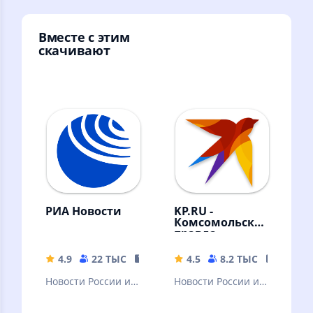
Вместе с этим
скачивают
РИА Новости
KP.RU -
Комсомольская
правда.
Главные
новости
4.9
22 ТЫС
23.82 MB
4.5
8.2 ТЫС
80.79 
страны
Новости России и
Новости России и
мира, радио,
мира. Радио, фото,
видео,
видео, трансляции