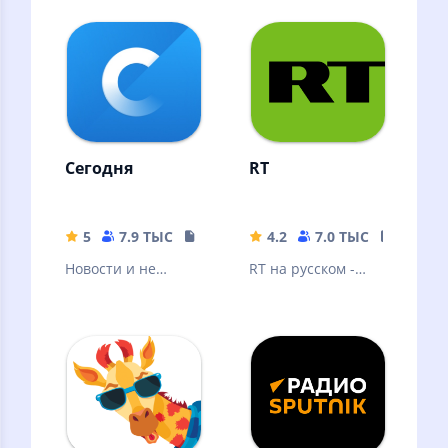
инфографика от
лидера новостного
рынка.
Сегодня
RT
5
7.9 ТЫС
19.2 MB
4.2
7.0 ТЫС
32.98 
Новости и не
RT на русском -
только
последние новости
онлайн в России,
на Украине и в
мире