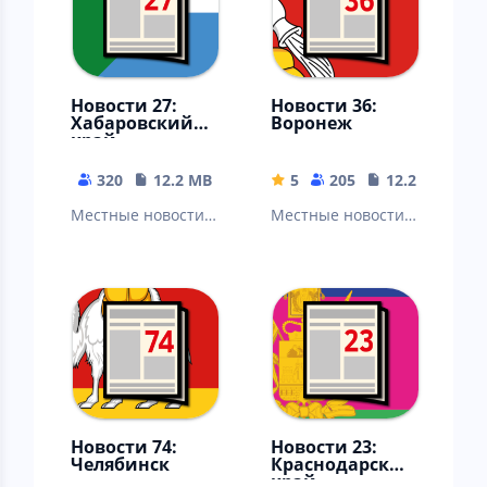
Новости 27:
Новости 36:
Хабаровский
Воронеж
край
320
12.2 MB
5
205
12.22 MB
Местные новости:
Местные новости:
Хабаровск,
Воронеж, Россошь,
Комсомольск-На-
Борисоглебск,
Амуре, Амурск,
Лиски, Острогожск,
Советская Гавань…
Нововоронеж…
Новости 74:
Новости 23:
Челябинск
Краснодарский
край