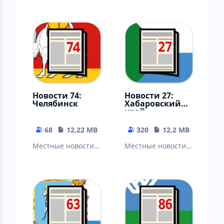
Новости 74:
Новости 27:
Челябинск
Хабаровский
край
68
12.22 MB
320
12.2 MB
Местные новости:
Местные новости:
Челябинск,
Хабаровск,
Магнитогорск,
Комсомольск-На-
Златоуст, Миасс,
Амуре, Амурск,
Копейск, Озерск…
Советская Гавань…