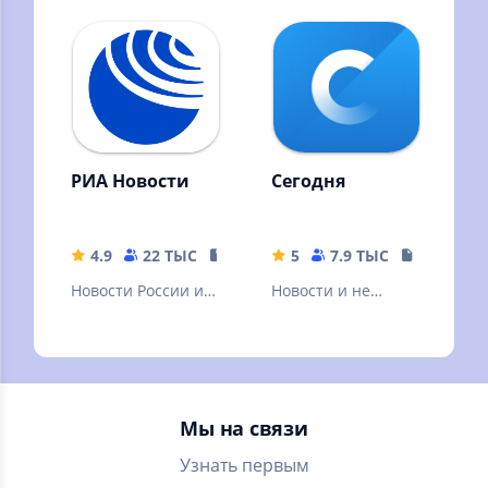
РИА Новости
Сегодня
4.9
22 ТЫС
23.82 MB
5
7.9 ТЫС
19.2 MB
Новости России и
Новости и не
мира, радио,
только
видео,
инфографика от
лидера новостного
рынка.
Мы на связи
Узнать первым