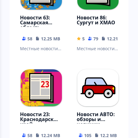
Новости 63:
Новости 86:
Самарская
Сургут и ХМАО
область
58
12.25 MB
5
79
12.21 MB
Местные новости:
Местные новости:
Самара, Тольятти,
Сургут,
Сызрань,
Нижневартовск,
Новокуйбышевск,
Нефтеюганск,
Чапаевск,
Ханты-Мансийск,
Жигулевск…
Когалым…
Новости 23:
Новости АВТО:
Краснодарский
обзоры и
край
новинки
58
12.24 MB
105
12.2 MB