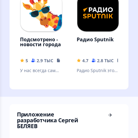
мире
Подсмотрено -
Радио Sputnik
новости города
5
2.9 ТЫС
17.36 MB
4.7
2.8 ТЫС
26.8 M
У нас всегда самые
Радио Sputnik это
свежие новости
ответ на вопрос -
твоего города!
чем сегодня живет
Россия и весь мир?
Приложение
разработчика Сергей
БЕЛЯЕВ