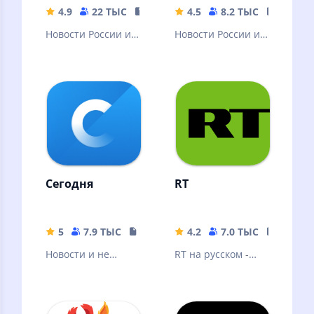
новости
4.9
22 ТЫС
23.82 MB
4.5
8.2 ТЫС
80.79 
страны
Новости России и
Новости России и
мира, радио,
мира. Радио, фото,
видео,
видео, трансляции
инфографика от
лидера новостного
рынка.
Сегодня
RT
5
7.9 ТЫС
19.2 MB
4.2
7.0 ТЫС
32.98 
Новости и не
RT на русском -
только
последние новости
онлайн в России,
на Украине и в