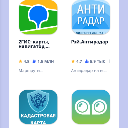
2ГИС: карты,
Рэй.Антирадар
навигатор,
транспорт,
места
4.8
1.5 МЛН
296.71 MB
4.7
5.9 ТЫС
43.3 M
Маршруты
Антирадар на все
автобусов и
камеры и видео
другого
регистратор для
транспорта.
поездок на авто
Метро. Пробки.
без штрафов
Камеры. Онлайн и
офлайн