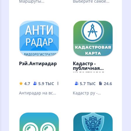
Маршруты
Выберите самое
автобусов и
дешевое такси
другого
транспорта.
Метро. Пробки.
Камеры. Онлайн и
офлайн
Рэй.Антирадар
Кадастр -
публичная
кадастровая
карта РФ
4.7
5.9 ТЫС
43.3 MB
5.7 ТЫС
24.65 MB
Антирадар на все
Кадастр ру -
камеры и видео
публичная
регистратор для
кадастровая карта
поездок на авто
России.
без штрафов
Информация из
Росреестр (ЕГРН)