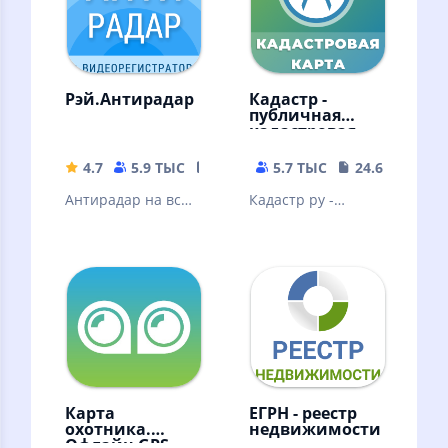
офлайн
Рэй.Антирадар
Кадастр -
публичная
кадастровая
карта РФ
4.7
5.9 ТЫС
43.3 MB
5.7 ТЫС
24.65 MB
Антирадар на все
Кадастр ру -
камеры и видео
публичная
регистратор для
кадастровая карта
поездок на авто
России.
без штрафов
Информация из
Росреестр (ЕГРН)
Карта
ЕГРН - реестр
охотника.
недвижимости
Офлайн GPS