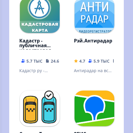
РФ - по подписке.
Кадастр -
Рэй.Антирадар
публичная
кадастровая
карта РФ
5.7 ТЫС
24.65 MB
4.7
5.9 ТЫС
43.3 M
Кадастр ру -
Антирадар на все
публичная
камеры и видео
кадастровая карта
регистратор для
России.
поездок на авто
Информация из
без штрафов
Росреестр (ЕГРН)