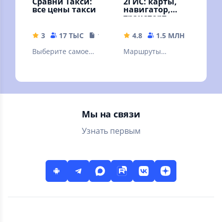
Сравни Такси:
2ГИС: карты,
все цены такси
навигатор,
транспорт,
места
3
17 ТЫС
18.99 MB
4.8
1.5 МЛН
296.71
Выберите самое
Маршруты
дешевое такси
автобусов и
другого
транспорта.
Метро. Пробки.
Камеры. Онлайн и
Мы на связи
офлайн
Узнать первым