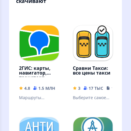
скачивают
2ГИС: карты,
Сравни Такси:
навигатор,
все цены такси
транспорт,
места
4.8
1.5 МЛН
296.71 MB
3
17 ТЫС
18.99 MB
Маршруты
Выберите самое
автобусов и
дешевое такси
другого
транспорта.
Метро. Пробки.
Камеры. Онлайн и