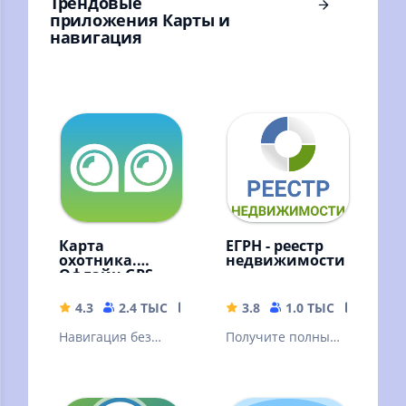
Трендовые
приложения Карты и
навигация
Карта
ЕГРН - реестр
охотника.
недвижимости
Офлайн GPS
навигатор и
геотрекер
4.3
2.4 ТЫС
47.96 MB
3.8
1.0 ТЫС
19.47 
Навигация без
Получите полный
интернета для
отчет об объекте
всех. Карты
недвижимости
охотничьих угодий
онлайн