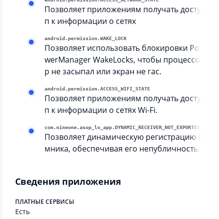
Позволяет приложениям получать досту
п к информации о сетях
android.permission.WAKE_LOCK
Позволяет использовать блокировки Po
werManager WakeLocks, чтобы процессо
р не засыпал или экран не гас.
android.permission.ACCESS_WIFI_STATE
Позволяет приложениям получать досту
п к информации о сетях Wi-Fi.
com.nineone.asop_lo_app.DYNAMIC_
Позволяет динамическую регистрацию прие
мника, обеспечивая его непубличность.
Сведения приложения
ПЛАТНЫЕ СЕРВИСЫ
Есть