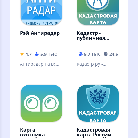
Камеры. Онлайн и
офлайн
Рэй.Антирадар
Кадастр -
публичная
кадастровая
карта РФ
4.7
5.9 ТЫС
43.3 MB
5.7 ТЫС
24.65 MB
Антирадар на все
Кадастр ру -
камеры и видео
публичная
регистратор для
кадастровая карта
поездок на авто
России.
без штрафов
Информация из
Росреестр (ЕГРН)
Карта
Кадастровая
охотника.
карта России.