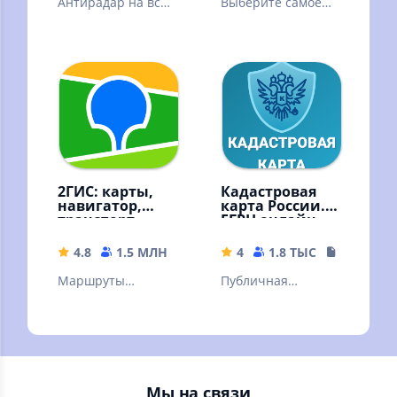
Антирадар на все
Выберите самое
камеры и видео
дешевое такси
регистратор для
поездок на авто
без штрафов
2ГИС: карты,
Кадастровая
навигатор,
карта России.
транспорт,
ЕГРН онлайн
места
4.8
1.5 МЛН
296.71 MB
4
1.8 ТЫС
19.52 MB
Маршруты
Публичная
автобусов и
кадастровая карта
другого
России. Проверка
транспорта.
и оплата
Метро. Пробки.
имущественного
Камеры. Онлайн и
налога
Мы на связи