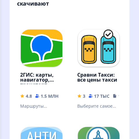
скачивают
2ГИС: карты,
Сравни Такси:
навигатор,
все цены такси
транспорт,
места
4.8
1.5 МЛН
296.71 MB
3
17 ТЫС
18.99 MB
Маршруты
Выберите самое
автобусов и
дешевое такси
другого
транспорта.
Метро. Пробки.