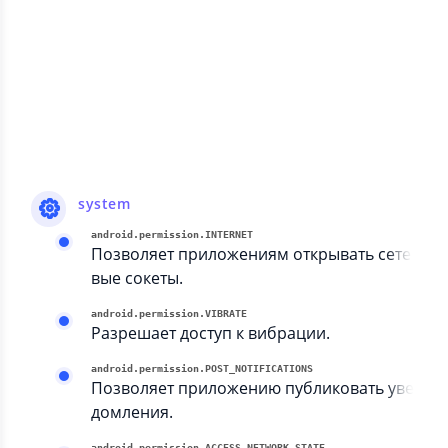
location
android.permission.ACCESS_FINE_LOCATION
Позволяет приложению получить доступ
к точному местоположению.
android.permission.ACCESS_COARSE_LOCATION
Позволяет приложению получить доступ
к приблизительному местоположению.
system
android.permission.INTERNET
Позволяет приложениям открывать сете
вые сокеты.
android.permission.VIBRATE
Разрешает доступ к вибрации.
android.permission.POST_NOTIFICATIONS
Позволяет приложению публиковать уве
домления.
android.permission.ACCESS_NETWORK_STATE