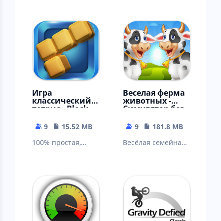
Игра
Веселая ферма
классический
животных -
тетрис - Block
Симулятор без
Puzzle Classic
интернета
9
15.52 MB
9
181.8 MB
100% простая,
Весёлая семейная
бесплатная
ферма для
классическая
взрослых и город,
ретро игра -
как дача. Тауншип.
скачать бесплатно