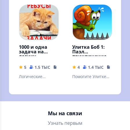
и убойными
русском языке в
возможностями
игре без
интернета!
1000 и одна
Улитка Боб 1:
задача на
Пазл
логику.
приключение
Занимательны
е задачи
5
1.5 ТЫС
31.14 MB
4
1.4 ТЫС
130.42 M
Логические
Помогите Улитке
занимательные
Бобу пройти все
задачи. Голова
уровни забавного
думает, мысли
приключения с
радуются !
головоломками!
Мы на связи
Узнать первым