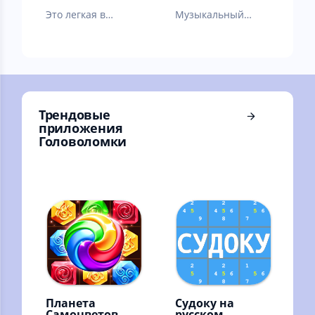
Это легкая в
Музыкальный
использовании
проигрыватель на
цифровая
русском - Мп3-
записная книжка
плеер бесплатно
для Android
бесплатно
Трендовые
приложения
Головоломки
Планета
Судоку на
Самоцветов
русском