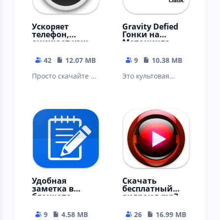
Ускоряет
Gravity Defied
телефон,
Гонки на
очищает кэш
Мотоцикле
телеграм, вк,
Гоночные Игры
ватсап
42
12.07 MB
9
10.38 MB
Просто скачайте и
Это культовая
наслаждайтесь
мобильная игра-
приложением.
мототриал, мото-
симулятор.
Удобная
Cкачать
заметка в
бесплатный
блокноте -
андроид mp3
редактор
плеер для
заметок
музыки
9
4.58 MB
26
16.99 MB