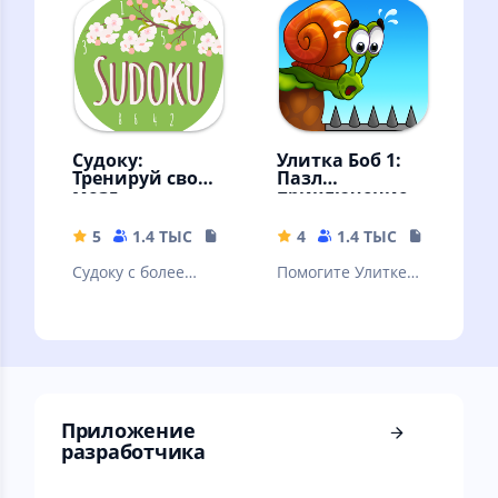
радуются !
классический
Судоку:
Улитка Боб 1:
Тренируй свой
Пазл
мозг
приключение
5
1.4 ТЫС
17.73 MB
4
1.4 ТЫС
130.42 M
Судоку с более
Помогите Улитке
50,000 задачами,
Бобу пройти все
простой графикой
уровни забавного
и убойными
приключения с
возможностями
головоломками!
Приложение
разработчика ⠀