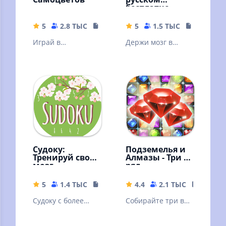
бесплатно
5
2.8 ТЫС
146.32 MB
5
1.5 ТЫС
25.67 MB
Играй в
Держи мозг в
головоломки "три
тонусе. Решай
в ряд",
судоку - сложные и
наслаждайся
легкие! Судоку -
забавными
классический
историями.
Судоку:
Подземелья и
Тренируй свой
Алмазы - Три в
мозг
ряд
5
1.4 ТЫС
17.73 MB
4.4
2.1 ТЫС
26.5 M
Судоку с более
Собирайте три в
50,000 задачами,
ряд алмазы и
простой графикой
кристаллы на