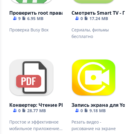
Проверить root права для Android
Смотреть Smart TV - Пр
9
6.95 MB
0
17.24 MB
Проверка Busy Box
Сериалы, фильмы
бесплатно
Конвертер: Чтение PDF - Просмотр книг
Запись экрана для YouT
0
28.77 MB
0
9.18 MB
Простое и эффективное
Резать видео -
мобильное приложение
рисование на экране