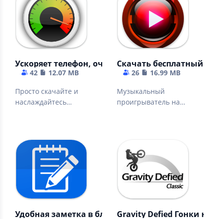
Ускоряет телефон, очищает кэш телеграм, вк, ва
Cкачать бесплатный ан
42
12.07 MB
26
16.99 MB
Просто скачайте и
Музыкальный
наслаждайтесь
проигрыватель на
приложением.
русском - Мп3-плеер
бесплатно
Удобная заметка в блокноте - редактор заметок
Gravity Defied Гонки н