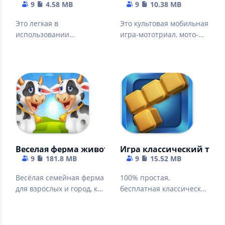
9
4.58 MB
9
10.38 MB
Это легкая в
Это культовая мобильная
использовании
игра-мототриал, мото-
цифровая записная
симулятор.
книжка для Android
бесплатно
Веселая ферма животных - Симулятор без интер
Игра классический тетрис
9
181.8 MB
9
15.52 MB
Весёлая семейная ферма
100% простая,
для взрослых и город, как
бесплатная классическая
дача. Тауншип.
ретро игра - скачать
бесплатно