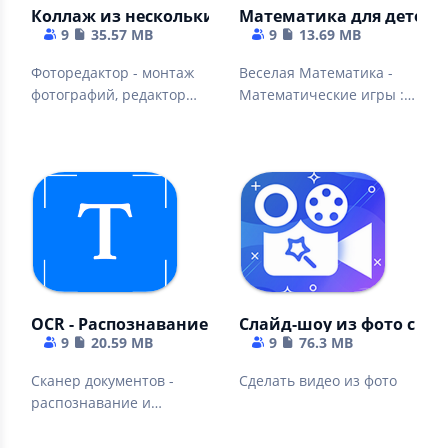
Коллаж из нескольких фото бесплатно
Математика для детей 1,2,
9
35.57 MB
9
13.69 MB
Фоторедактор - монтаж
Веселая Математика -
фотографий, редактор
Математические игры :
фото, фотоколлаж,
Правда или Ложь
вставить фоторамки
OCR - Распознавание и перевод текста в ворд, п
Слайд-шоу из фото с м
9
20.59 MB
9
76.3 MB
Сканер документов -
Сделать видео из фото
распознавание и
перевод с картинки, фото