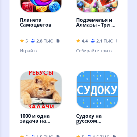
Планета
Подземелья и
Самоцветов
Алмазы - Три в
ряд
5
2.8 ТЫС
146.32 MB
4.4
2.1 ТЫС
26.5 M
Играй в
Собирайте три в
головоломки "три
ряд алмазы и
в ряд",
кристаллы на
наслаждайся
русском языке в
забавными
игре без
историями.
интернета!
1000 и одна
Судоку на
задача на
русском
логику.
бесплатно
Занимательны
е задачи
5
1.5 ТЫС
31.14 MB
5
1.5 ТЫС
25.67 MB