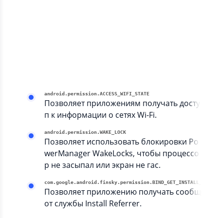
system
android.permission.INTERNET
Позволяет приложениям открывать сете
вые сокеты.
android.permission.ACCESS_NETWORK_STATE
Позволяет приложениям получать досту
п к информации о сетях
android.permission.ACCESS_WIFI_STATE
Позволяет приложениям получать досту
п к информации о сетях Wi-Fi.
android.permission.WAKE_LOCK
Позволяет использовать блокировки Po
werManager WakeLocks, чтобы процессо
р не засыпал или экран не гас.
com.google.android.finsky.permissio
Позволяет приложению получать сообщени
от службы Install Referrer.