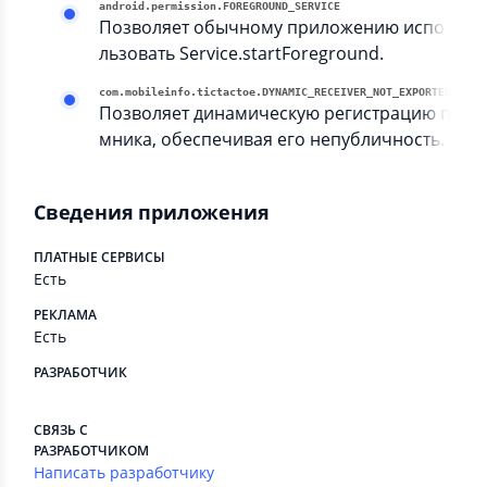
android.permission.FOREGROUND_SERVICE
Позволяет обычному приложению испо
льзовать Service.startForeground.
com.mobileinfo.tictactoe.DYNAMIC
Позволяет динамическую регистрацию прие
мника, обеспечивая его непубличность.
Сведения приложения
ПЛАТНЫЕ СЕРВИСЫ
Есть
РЕКЛАМА
Есть
РАЗРАБОТЧИК
⠀
СВЯЗЬ С
РАЗРАБОТЧИКОМ
Написать разработчику