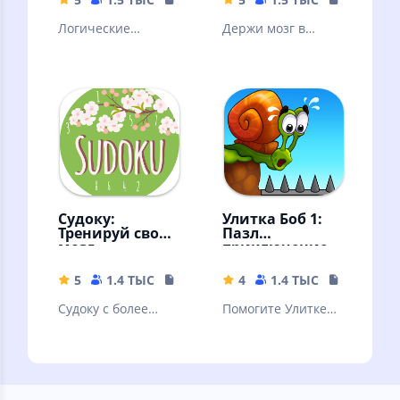
Логические
Держи мозг в
занимательные
тонусе. Решай
задачи. Голова
судоку - сложные и
думает, мысли
легкие! Судоку -
радуются !
классический
Судоку:
Улитка Боб 1:
Тренируй свой
Пазл
мозг
приключение
5
1.4 ТЫС
17.73 MB
4
1.4 ТЫС
130.42 M
Судоку с более
Помогите Улитке
50,000 задачами,
Бобу пройти все
простой графикой
уровни забавного
и убойными
приключения с
возможностями
головоломками!