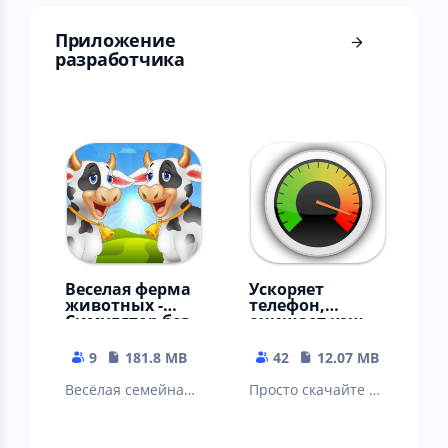
Приложение
разработчика ⠀
Веселая ферма
Ускоряет
животных -
телефон,
Симулятор без
очищает кэш
интернета
телеграм, вк,
ватсап
9
181.8 MB
42
12.07 MB
Весёлая семейная
Просто скачайте и
ферма для
наслаждайтесь
взрослых и город,
приложением.