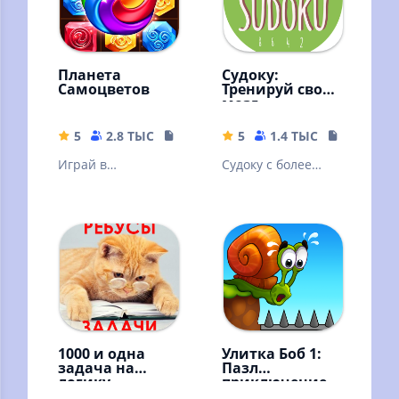
Планета
Судоку:
Самоцветов
Тренируй свой
мозг
5
2.8 ТЫС
146.32 MB
5
1.4 ТЫС
17.73 MB
Играй в
Судоку с более
головоломки "три
50,000 задачами,
в ряд",
простой графикой
наслаждайся
и убойными
забавными
возможностями
историями.
1000 и одна
Улитка Боб 1:
задача на
Пазл
логику.
приключение
Занимательны