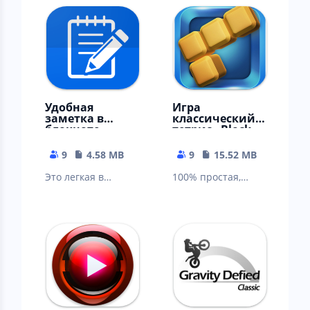
как дача. Тауншип.
Удобная
Игра
заметка в
классический
блокноте -
тетрис - Block
редактор
Puzzle Classic
заметок
9
4.58 MB
9
15.52 MB
Это легкая в
100% простая,
использовании
бесплатная
цифровая
классическая
записная книжка
ретро игра -
для Android
скачать бесплатно
бесплатно