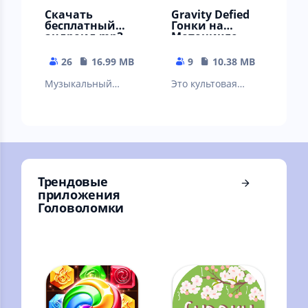
Cкачать
Gravity Defied
бесплатный
Гонки на
андроид mp3
Мотоцикле
плеер для
Гоночные Игры
музыки
26
16.99 MB
9
10.38 MB
Музыкальный
Это культовая
проигрыватель на
мобильная игра-
русском - Мп3-
мототриал, мото-
плеер бесплатно
симулятор.
Трендовые
приложения
Головоломки