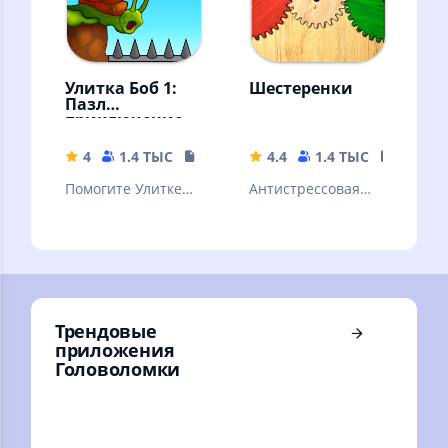
Улитка Боб 1:
Шестеренки
Пазл
приключение
4
1.4 ТЫС
130.42 MB
4.4
1.4 ТЫС
29.81 
Помогите Улитке
Антистрессовая
Бобу пройти все
игра про
уровни забавного
деревянные
приключения с
шестеренки.
головоломками!
Двигай и
соединяй.
Развивает ум.
Трендовые
приложения
Головоломки