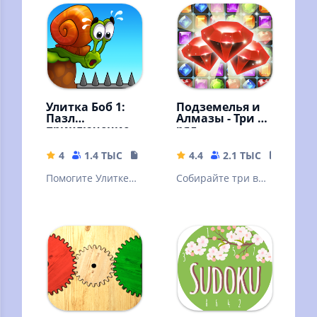
Улитка Боб 1:
Подземелья и
Пазл
Алмазы - Три в
приключение
ряд
4
1.4 ТЫС
130.42 MB
4.4
2.1 ТЫС
26.5 M
Помогите Улитке
Собирайте три в
Бобу пройти все
ряд алмазы и
уровни забавного
кристаллы на
приключения с
русском языке в
головоломками!
игре без
интернета!