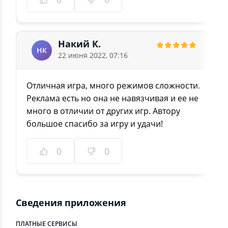
⭑ Удаление чисел повторным нажатием на
цифру (либо нажатием кнопки стереть)
⭑ Анимированный поиск цифр - способствует
Накий К.
погружению в игровой процесс судоку
НК
22 июня 2022, 07:16
⭑ Неограниченное количество отмен и повторов
действий – избавит Вас от страха ошибиться
⭑ Показ возможных цифр - пригодится как для
Отличная игра, много режимов сложности.
новичков, так и для асов игры на экстремальном
Реклама есть но она не навязчивая и ее не
уровне сложности
много в отличии от других игр. Автору
⭑ Очаровательные визуальные эффекты
большое спасибо за игру и удачи!
пронизывают игру вплоть до самых мелочей -
заполнения цифр, убедитесь сами
0
0
⭑ Подсветка текущей ячейки, строки, столбца и
группы – не даст потеряться на игровом поле
⭑ Универсальное приложение - отлично
смотрится на телефоне и планшете, в
Сведения приложения
горизонтальной и вертикальной ориентации!
ПЛАТНЫЕ СЕРВИСЫ