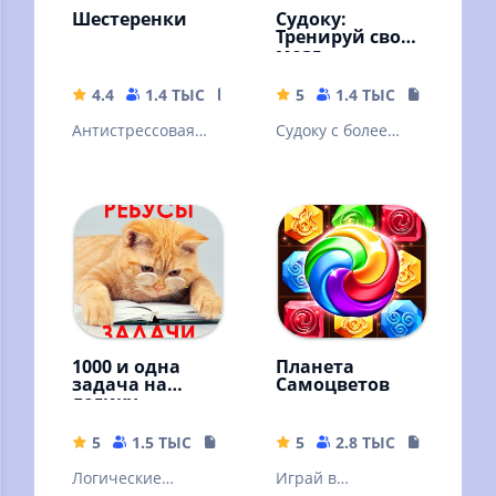
Шестеренки
Судоку:
Тренируй свой
мозг
4.4
1.4 ТЫС
29.81 MB
5
1.4 ТЫС
17.73 MB
Антистрессовая
Судоку с более
игра про
50,000 задачами,
деревянные
простой графикой
шестеренки.
и убойными
Двигай и
возможностями
соединяй.
Развивает ум.
1000 и одна
Планета
задача на
Самоцветов
логику.
Занимательны
е задачи
5
1.5 ТЫС
31.14 MB
5
2.8 ТЫС
146.32 M
Логические
Играй в