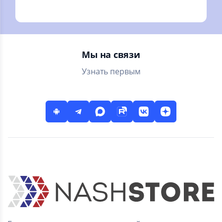
занимательные
головоломки "три
задачи. Голова
в ряд",
думает, мысли
наслаждайся
радуются !
забавными
историями.
Мы на связи
Узнать первым