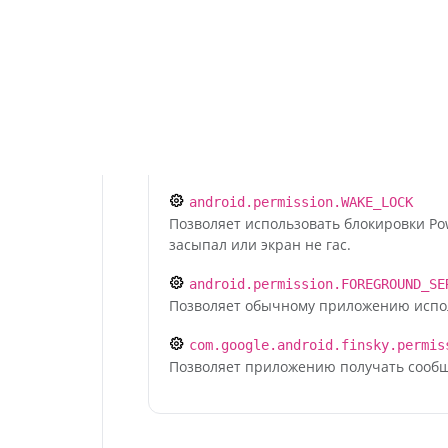
android.permission.INTERNET
Позволяет приложениям открывать сет
android.permission.ACCESS_NETWOR
Позволяет приложениям получать досту
android.permission.ACCESS_WIFI_S
Позволяет приложениям получать доступ
android.permission.WAKE_LOCK
Позволяет использовать блокировки Po
засыпал или экран не гас.
android.permission.FOREGROUND_SE
Позволяет обычному приложению исполь
com.google.android.finsky.permis
Позволяет приложению получать сообщен