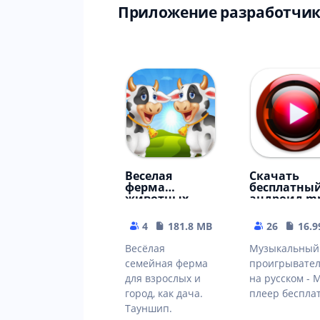
Приложение разработчик
Веселая
Cкачать
ферма
бесплатны
животных -
андроид m
Симулятор
плеер для
без интернета
музыки
4
181.8 MB
26
16.9
Весёлая
Музыкальный
семейная ферма
проигрывате
для взрослых и
на русском - 
город, как дача.
плеер беспла
Тауншип.