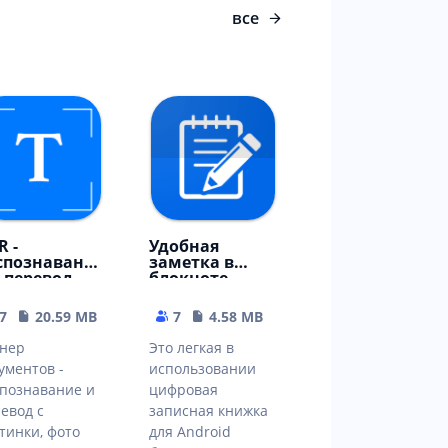
все
R -
Удобная
спознавани
заметка в
и перевод
блокноте -
кста в ворд,
редактор
ф
заметок
7
20.59 MB
7
4.58 MB
нер
Это легкая в
ументов -
использовании
познавание и
цифровая
евод с
записная книжка
тинки, фото
для Android