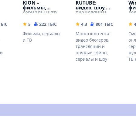
,
KION –
RUTUBE:
Win
фильмы,
видео, шоу,
фи
сериалы и тв
трансляции
се
 ТЫС
49.9 MB
5
222 ТЫС
108.87 MB
4.3
801 ТЫС
42.88 
4
Фильмы, сериалы
Много контента:
Смо
е
и ТВ
видео блогеров,
онл
трансляции и
сер
 и
прямые эфиры,
мул
сериалы и шоу
ТВ 