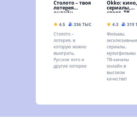
Столото – твоя
Okko: кино
лотерея
сериалы,
онлайн
спорт, ТВ
4.5
336 ТЫС
77.21 MB
4.3
319
Столото –
Фильмы,
лотерея, в
эксклюзивны
которую можно
сериалы,
выиграть.
мультфильмы
Русское лото и
ТВ-каналы
другие лотереи
онлайн в
высоком
качестве!