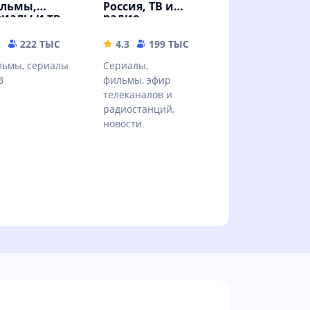
льмы,
Россия, ТВ и
риалы и тв
радио
MB
5
222 ТЫС
108.87 MB
4.3
199 ТЫС
32.67 MB
ьмы, сериалы
Сериалы,
В
фильмы, эфир
телеканалов и
радиостанций,
новости