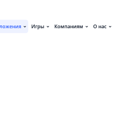
С
ложения
Игры
Компаниям
О нас
П
С
а для Android»
Р
Р
СВ
Р
О
6.95 MB
П
П
В
n.AD_ID
О
З
П