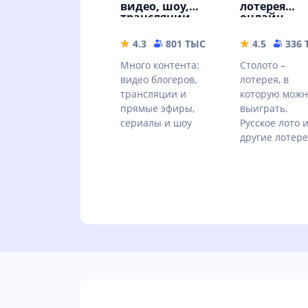
видео, шоу,
лотерея
трансляции
онлайн
4.3
801 ТЫС
42.88 MB
4.5
336
Много контента:
Столото –
видео блогеров,
лотерея, в
трансляции и
которую можн
прямые эфиры,
выиграть.
сериалы и шоу
Русское лото 
другие лотер