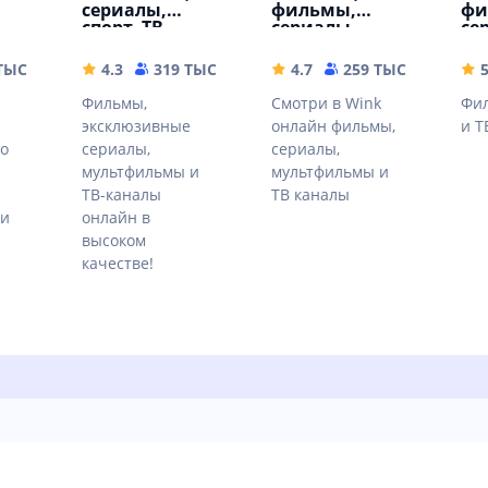
сериалы,
фильмы,
фи
спорт, ТВ
сериалы
се
 ТЫС
77.21 MB
4.3
319 ТЫС
49.9 MB
4.7
259 ТЫС
59.68 
Фильмы,
Смотри в Wink
Фил
эксклюзивные
онлайн фильмы,
и Т
о
сериалы,
сериалы,
мультфильмы и
мультфильмы и
и
ТВ-каналы
ТВ каналы
еи
онлайн в
высоком
качестве!