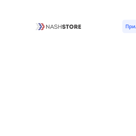
ОПИСАНИЕ
ВЕРСИИ (1)
РАЗРЕШЕНИЯ (7)
При
Версии «Проверить root прав
ВЕРСИЯ 1.5 - 6 ЯНВАРЯ
Первая версия.
Скрыть разрешения (7)
com.google.android.gms.permissio
Описание отсутствует