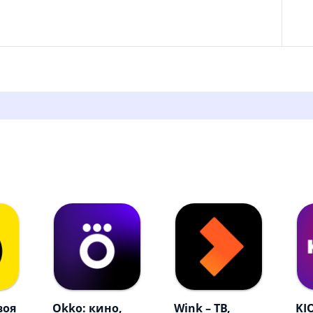
воя
Okko: кино,
Wink – ТВ,
KI