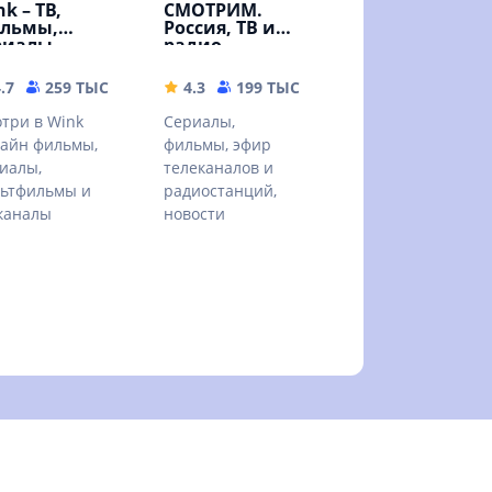
k – ТВ,
СМОТРИМ.
льмы,
Россия, ТВ и
риалы
радио
MB
.7
259 ТЫС
59.68 MB
4.3
199 ТЫС
32.67 MB
три в Wink
Сериалы,
айн фильмы,
фильмы, эфир
иалы,
телеканалов и
ьтфильмы и
радиостанций,
каналы
новости