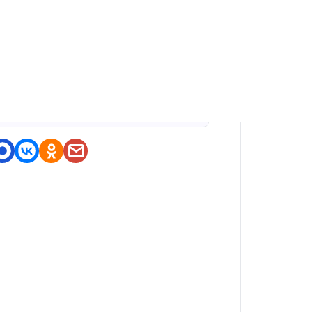
оделитесь приложением
https://nashstore.ru/a/com.mob
ileinfo.rootchecker