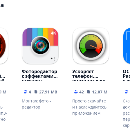
а ⠀
Фоторедактор
Ускоряет
OC
й
с эффектами,
телефон,
Ра
p3
стикеры,
очищает кэш
е 
фильтры
телеграм, вк,
те
ватсап
пд
9 MB
4
27.91 MB
42
12.07 MB
Монтаж фото -
Просто скачайте
Ска
ль
редактор
и наслаждайтесь
док
Мп3-
приложением.
рас
тно
пер
кар