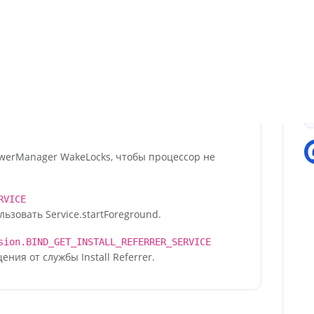
евые сокеты.
K_STATE
П
п к информации о сетях
TATE
 к информации о сетях Wi-Fi.
werManager WakeLocks, чтобы процессор не
RVICE
зовать Service.startForeground.
sion.BIND_GET_INSTALL_REFERRER_SERVICE
ия от службы Install Referrer.