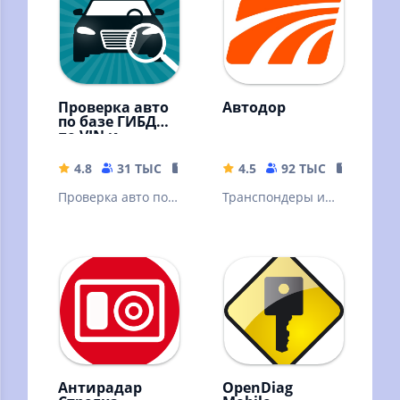
Проверка авто
Автодор
по базе ГИБДД
по VIN и
госномеру
4.8
31 ТЫС
25.59 MB
4.5
92 ТЫС
55.05 M
Проверка авто по
Транспондеры и
VIN коду и
поездки в
госномеру по
мобильном
базам ГИБДД на
приложении
ДТП, штрафы,
"Автодор"
пробег
Антирадар
OpenDiag