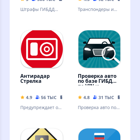
Штрафы ГИБДД
Транспондеры и
официальные –
поездки в
приложение для
мобильном
проверки и
приложении
оплаты штрафов
"Автодор"
ГИБДД онлайн
Антирадар
Проверка авто
Стрелка
по базе ГИБДД
по VIN и
госномеру
4.9
56 ТЫС
15.68 MB
4.8
31 ТЫС
25.59 M
Предупреждает о
Проверка авто по
камерах
VIN коду и
видеофиксации
госномеру по
ГИБДД
базам ГИБДД на
ДТП, штрафы,