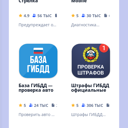
Стрелка
Mobile
4.9
56 ТЫС
15.68 MB
5
30 ТЫС
6.46 MB
Предупреждает о
Диагностика
камерах
отечественных
видеофиксации
автомобилей
ГИБДД
российского
производства.
База ГИБДД —
Штрафы ГИБДД
проверка авто
официальные
5
24 ТЫС
20.84 MB
5
306 ТЫС
18.78 M
Проверить авто по
Штрафы ГИБДД
госномеру и по VIN
официальные –
коду по базе
приложение для