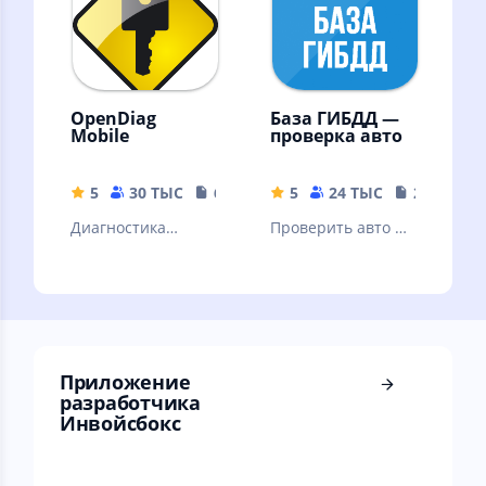
пробег
OpenDiag
База ГИБДД —
Mobile
проверка авто
5
30 ТЫС
6.46 MB
5
24 ТЫС
20.84 MB
Диагностика
Проверить авто по
отечественных
госномеру и по VIN
автомобилей
коду по базе
российского
ГИБДД без
производства.
рекламы
Приложение
разработчика
Инвойсбокс