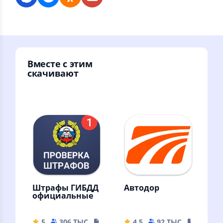
Вместе с этим
скачивают
Штрафы ГИБДД
Автодор
официальные
5
306 ТЫС
18.78 MB
4.5
92 ТЫС
55.05 M